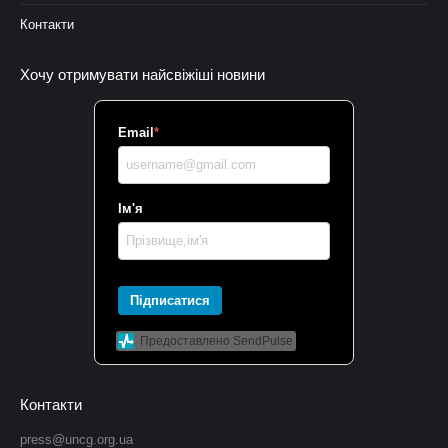
Контакти
Хочу отримувати найсвіжіші новини
Email
*
Ім'я
Підписатися
Предоставлено SendPulse
Контакти
press@uncg.org.ua