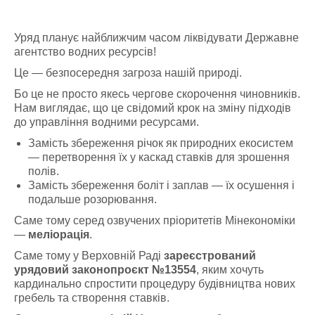
Уряд планує найближчим часом ліквідувати Державне
агентство водних ресурсів!
Це — безпосередня загроза нашій природі.
Бо це не просто якесь чергове скорочення чиновників.
Нам виглядає, що це свідомий крок на зміну підходів
до управління водними ресурсами.
Замість збереження річок як природних екосистем
— перетворення їх у каскад ставків для зрошення
полів.
Замість збереження боліт і заплав — їх осушення і
подальше розорювання.
Саме тому серед озвучених пріоритетів Мінекономіки
—
меліорація
.
Саме тому у Верховній Раді
зареєстрований
урядовий законопроєкт №13554
, яким хочуть
кардинально спростити процедуру будівництва нових
гребель та створення ставків.