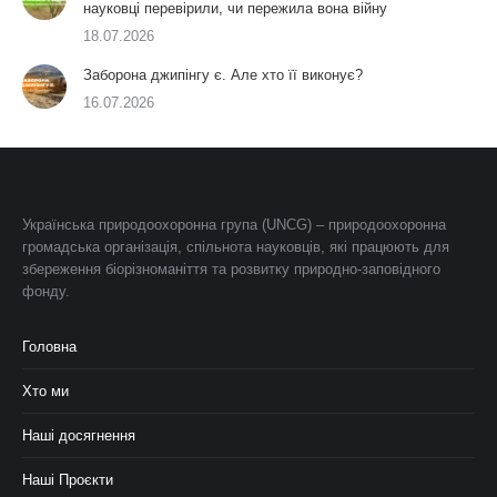
науковці перевірили, чи пережила вона війну
18.07.2026
Заборона джипінгу є. Але хто її виконує?
16.07.2026
Українська природоохоронна група (UNCG) – природоохоронна
громадська організація, спільнота науковців, які працюють для
збереження біорізноманіття та розвитку природно-заповідного
фонду.
Головна
Хто ми
Наші досягнення
Наші Проєкти