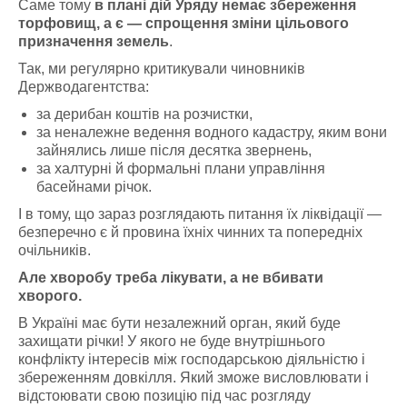
Саме тому
в плані дій Уряду немає збереження
торфовищ, а є — спрощення зміни цільового
призначення земель
.
Так, ми регулярно критикували чиновників
Держводагентства:
за дерибан коштів на розчистки,
за неналежне ведення водного кадастру, яким вони
зайнялись лише після десятка звернень,
за халтурні й формальні плани управління
басейнами річок.
І в тому, що зараз розглядають питання їх ліквідації —
безперечно є й провина їхніх чинних та попередніх
очільників.
Але хворобу треба лікувати, а не вбивати
хворого.
В Україні має бути незалежний орган, який буде
захищати річки! У якого не буде внутрішнього
конфлікту інтересів між господарською діяльністю і
збереженням довкілля. Який зможе висловлювати і
відстоювати свою позицію під час розгляду