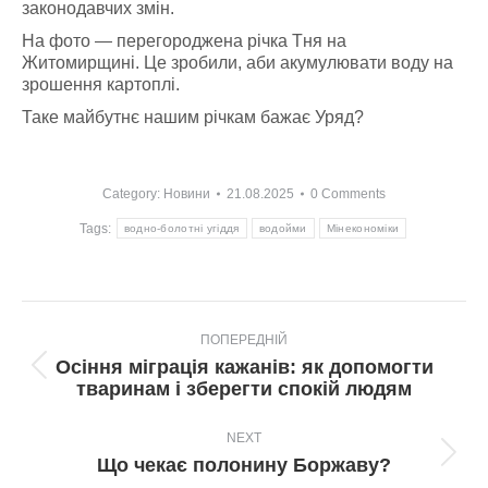
законодавчих змін.
На фото — перегороджена річка Тня на
Житомирщині. Це зробили, аби акумулювати воду на
зрошення картоплі.
Таке майбутнє нашим річкам бажає Уряд?
Category:
Новини
21.08.2025
0 Comments
Tags:
водно-болотні угіддя
водойми
Мінекономіки
Post
ПОПЕРЕДНІЙ
navigation
Осіння міграція кажанів: як допомогти
Попередній
тваринам і зберегти спокій людям
пост:
NEXT
Next
Що чекає полонину Боржаву?
post: