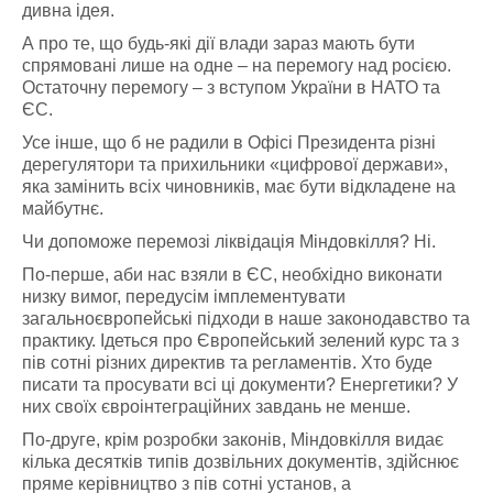
дивна ідея.
А про те, що будь-які дії влади зараз мають бути
спрямовані лише на одне – на перемогу над росією.
Остаточну перемогу – з вступом України в НАТО та
ЄС.
Усе інше, що б не радили в Офісі Президента різні
дерегулятори та прихильники «цифрової держави»,
яка замінить всіх чиновників, має бути відкладене на
майбутнє.
Чи допоможе перемозі ліквідація Міндовкілля? Ні.
По-перше, аби нас взяли в ЄС, необхідно виконати
низку вимог, передусім імплементувати
загальноєвропейські підходи в наше законодавство та
практику. Ідеться про Європейський зелений курс та з
пів сотні різних директив та регламентів. Хто буде
писати та просувати всі ці документи? Енергетики? У
них своїх євроінтеграційних завдань не менше.
По-друге, крім розробки законів, Міндовкілля видає
кілька десятків типів дозвільних документів, здійснює
пряме керівництво з пів сотні установ, а