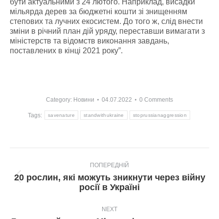
бути актуальними з 24 лютого. Наприклад, висадки
мільярда дерев за бюджетні кошти зі знищенням
степових та лучних екосистем. До того ж, слід внести
зміни в річний план дій уряду, переставши вимагати з
міністерств та відомств виконання завдань,
поставлених в кінці 2021 року”.
Category:
Новини
04.07.2022
0 Comments
Tags:
savenature
standwithukraine
stoprussianaggression
Post
ПОПЕРЕДНІЙ
navigation
20 рослин, які можуть зникнути через війну
Попередній
росії в Україні
пост:
NEXT