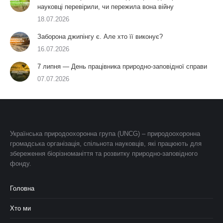
науковці перевірили, чи пережила вона війну
18.07.2026
Заборона джипінгу є. Але хто її виконує?
16.07.2026
7 липня — День працівника природно-заповідної справи
07.07.2026
Українська природоохоронна група (UNCG) – природоохоронна
громадська організація, спільнота науковців, які працюють для
збереження біорізноманіття та розвитку природно-заповідного
фонду.
Головна
Хто ми