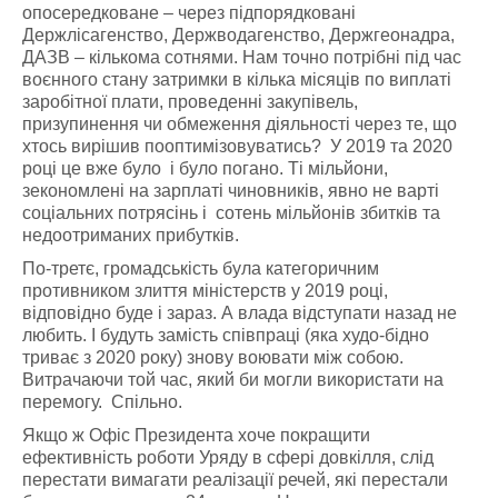
опосередковане – через підпорядковані
Держлісагенство, Держводагенство, Держгеонадра,
ДАЗВ – кількома сотнями. Нам точно потрібні під час
воєнного стану затримки в кілька місяців по виплаті
заробітної плати, проведенні закупівель,
призупинення чи обмеження діяльності через те, що
хтось вирішив пооптимізовуватись? У 2019 та 2020
році це вже було і було погано. Ті мільйони,
зекономлені на зарплаті чиновників, явно не варті
соціальних потрясінь і сотень мільйонів збитків та
недоотриманих прибутків.
По-третє, громадськість була категоричним
противником злиття міністерств у 2019 році,
відповідно буде і зараз. А влада відступати назад не
любить. І будуть замість співпраці (яка худо-бідно
триває з 2020 року) знову воювати між собою.
Витрачаючи той час, який би могли використати на
перемогу. Спільно.
Якщо ж Офіс Президента хоче покращити
ефективність роботи Уряду в сфері довкілля, слід
перестати вимагати реалізації речей, які перестали