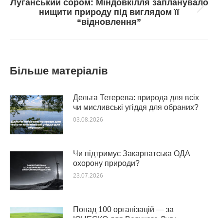
Луганський сором: Міндовкілля запланувало
Next
нищити природу під виглядом її
post:
“відновлення”
Більше матеріалів
Дельта Тетерева: природа для всіх
чи мисливські угіддя для обраних?
03.08.2026
Чи підтримує Закарпатська ОДА
охорону природи?
23.07.2026
Понад 100 організацій — за