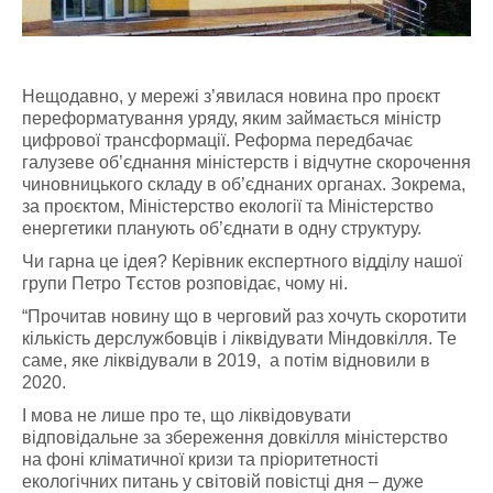
Нещодавно, у мережі з’явилася новина про проєкт
переформатування уряду, яким займається міністр
цифрової трансформації. Реформа передбачає
галузеве об’єднання міністерств і відчутне скорочення
чиновницького складу в об’єднаних органах. Зокрема,
за проєктом, Міністерство екології та Міністерство
енергетики планують об’єднати в одну структуру.
Чи гарна це ідея? Керівник експертного відділу нашої
групи Петро Тєстов розповідає, чому ні.
“Прочитав новину що в черговий раз хочуть скоротити
кількість дерслужбовців і ліквідувати Міндовкілля. Те
саме, яке ліквідували в 2019, а потім відновили в
2020.
І мова не лише про те, що ліквідовувати
відповідальне за збереження довкілля міністерство
на фоні кліматичної кризи та пріоритетності
екологічних питань у світовій повістці дня – дуже