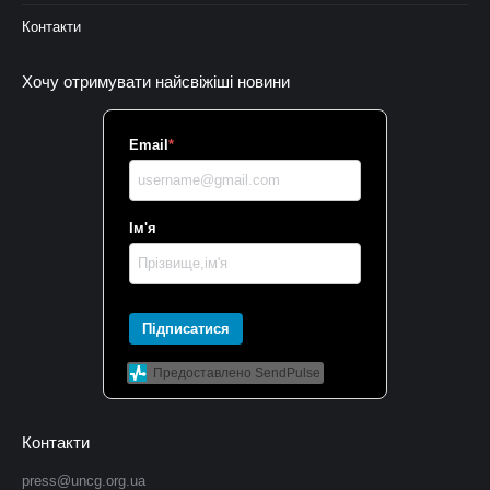
Контакти
Хочу отримувати найсвіжіші новини
Email
*
Ім'я
Підписатися
Предоставлено SendPulse
Контакти
press@uncg.org.ua