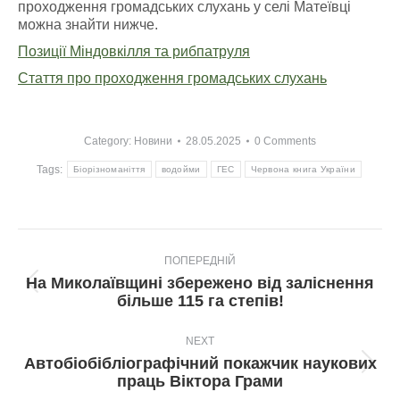
проходження громадських слухань у селі Матеївці
можна знайти нижче.
Позиції Міндовкілля та рибпатруля
Стаття про проходження громадських слухань
Category:
Новини
28.05.2025
0 Comments
Tags:
Біорізноманіття
водойми
ГЕС
Червона книга України
Post
ПОПЕРЕДНІЙ
navigation
На Миколаївщині збережено від заліснення
Попередній
більше 115 га степів!
пост:
NEXT
Автобіобібліографічний покажчик наукових
Next
праць Віктора Грами
post: