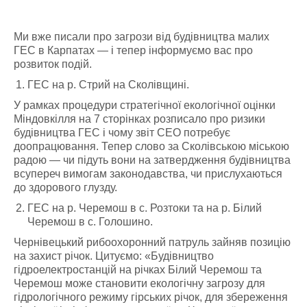
Ми вже писали про загрози від будівництва малих
ГЕС в Карпатах — і тепер інформуємо вас про
розвиток подій.
ГЕС на р. Стрий на Сколівщині.
У рамках процедури стратегічної екологічної оцінки
Міндовкілля на 7 сторінках розписало про ризики
будівництва ГЕС і чому звіт СЕО потребує
доопрацювання. Тепер слово за Сколівською міською
радою — чи підуть вони на затвердження будівництва
всупереч вимогам законодавства, чи прислухаються
до здорового глузду.
ГЕС на р. Черемош в с. Розтоки та на р. Білий
Черемош в с. Голошино.
Чернівецький рибоохоронний патруль зайняв позицію
на захист річок. Цитуємо: «Будівництво
гідроелектростанцій на річках Білий Черемош та
Черемош може становити екологічну загрозу для
гідрологічного режиму гірських річок, для збереження