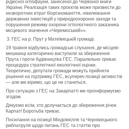
рідкісної іхтіофауни, занесеної до Червоної книги
України. Реалізація таких проєктів може призвести до
незворотних втрат біорізноманіття, нівелювання
державних інвестицій у природоохоронні заходи та
порушення режиму охорони іхтіологічного заказника
місцевого значення «Черемоський»».
ГЕС на р. Прут у Матеївецькій громаді.
19 травня відбулись громадські слухання, де місцеві
мешканці категорично виступили за збереження
Прута і проти будівництва ГЕС. Паралельно триває
процедура стратегічної екологічної оцінки.
Теоретично, депутати громади можуть прийняти
рішення на підтримку ГЕС, всупереч позиції активістів
— але ми віримо, що це не станеться.
Про ситуацію з ГЕС на Закарпатті ми проінформуємо
згодом.
Дякуємо всім, хто долучається до збереження річок
Карпат! Боротьба триває.
Посилання на позиції Міндовкілля та Чернівецького
рибпатруля щодо питань ГЕС та статтю про