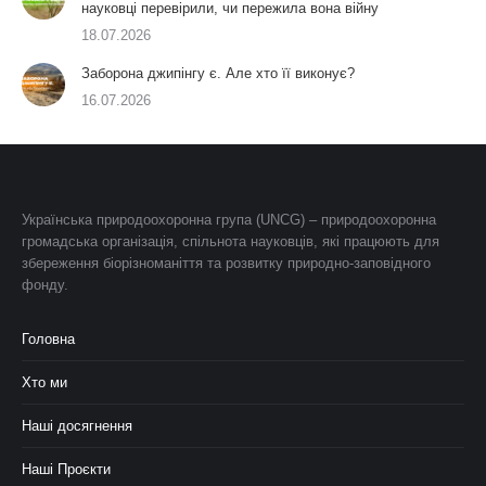
науковці перевірили, чи пережила вона війну
18.07.2026
Заборона джипінгу є. Але хто її виконує?
16.07.2026
Українська природоохоронна група (UNCG) – природоохоронна
громадська організація, спільнота науковців, які працюють для
збереження біорізноманіття та розвитку природно-заповідного
фонду.
Головна
Хто ми
Наші досягнення
Наші Проєкти