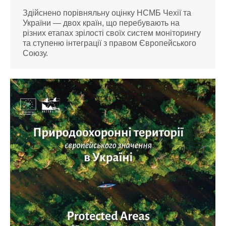
Здійснено порівняльну оцінку НСМБ Чехії та
України — двох країн, що перебувають на
різних етапах зрілості своїх систем моніторингу
та ступеню інтеграції з правом Європейського
Союзу.