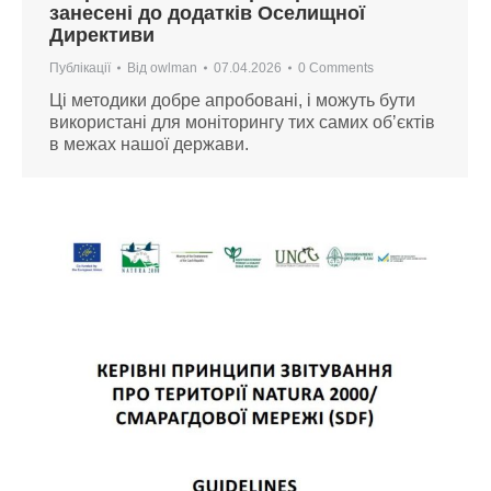
занесені до додатків Оселищної
Директиви
Публікації
Від
owlman
07.04.2026
0 Comments
Ці методики добре апробовані, і можуть бути
використані для моніторингу тих самих обʼєктів
в межах нашої держави.