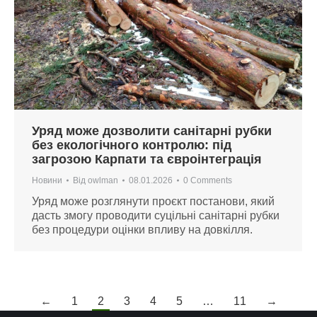
Уряд може дозволити санітарні рубки
без екологічного контролю: під
загрозою Карпати та євроінтеграція
Новини
Від
owlman
08.01.2026
0 Comments
Уряд може розглянути проєкт постанови, який
дасть змогу проводити суцільні санітарні рубки
без процедури оцінки впливу на довкілля.
←
1
2
3
4
5
…
11
→