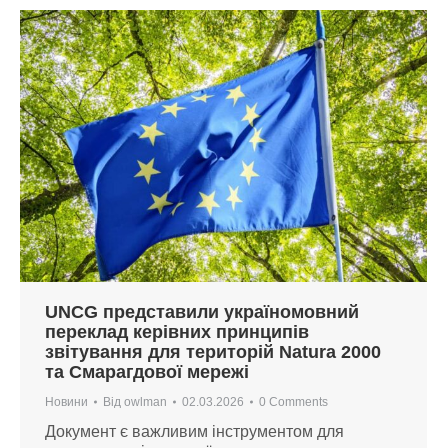
UNCG представили україномовний
переклад керівних принципів
звітування для територій Natura 2000
та Смарагдової мережі
Новини
Від
owlman
02.03.2026
0 Comments
Документ є важливим інструментом для