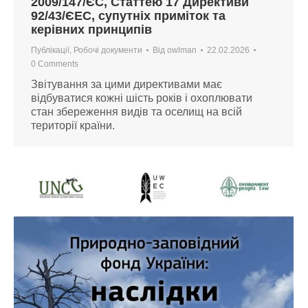
2009/147/ЄС, Статтею 17 Директиви
92/43/ЄЕС, супутніх приміток та
керівних принципів
Публікації
,
Робочі документи
Від
owlman
22.02.2026
0 Comments
Звітування за цими директивами має
відбуватися кожні шість років і охоплювати
стан збереження видів та оселищ на всій
території країни.