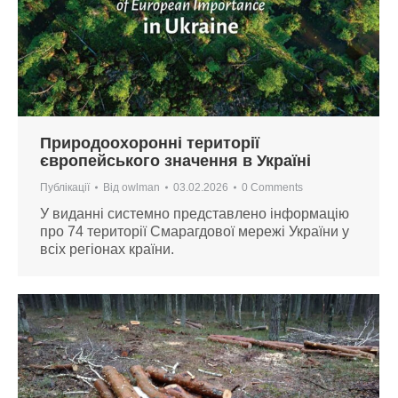
Природоохоронні території
європейського значення в Україні
Публікації
Від
owlman
03.02.2026
0 Comments
У виданні системно представлено інформацію
про 74 території Смарагдової мережі України у
всіх регіонах країни.