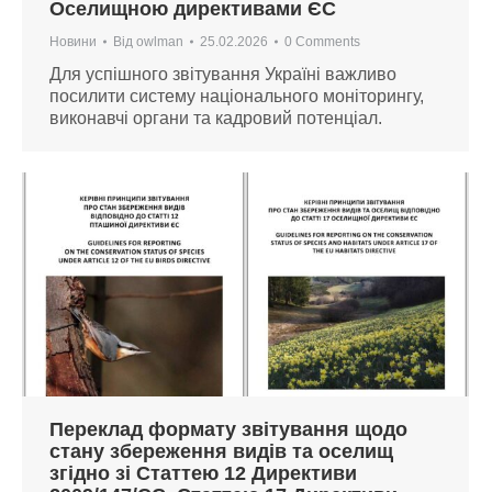
Оселищною директивами ЄС
Новини
Від
owlman
25.02.2026
0 Comments
Для успішного звітування Україні важливо
посилити систему національного моніторингу,
виконавчі органи та кадровий потенціал.
Переклад формату звітування щодо
стану збереження видів та оселищ
згідно зі Статтею 12 Директиви