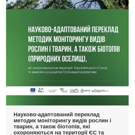
Науково-адаптований переклад
методик монiторингу видiв рослин i
тварин, а також бiотопiв, які
охороняються на території ЄС та