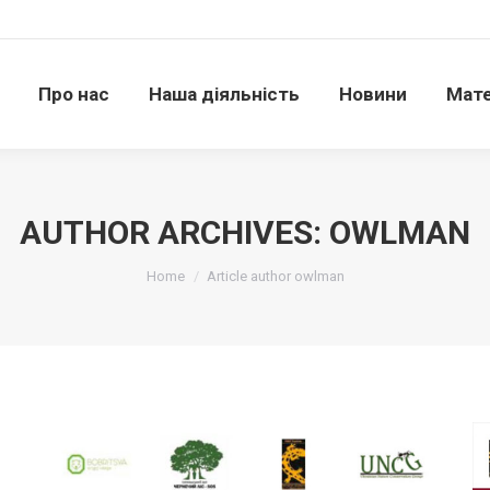
Про нас
Наша діяльність
Новини
Матері
Про нас
Наша діяльність
Новини
Мате
AUTHOR ARCHIVES:
OWLMAN
Ви тут:
Home
Article author owlman