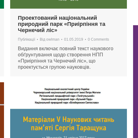
Проектований національний
природний парк «Приірпіння та
Чернечий ліс»
Публікації
Від
owlman
01.05.2019
0 Comments
Видання включає повний текст наукового
обґрунтування щодо створення НПП
«Приірпіння та Чернечий ліс», що
проектується групою науковців.