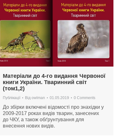
Матеріали до 4-го видання Червоної
книги України. Тваринний світ
(том1,2)
Публікації
Від
owlman
01.05.2019
0 Comments
До збірки включені відомості про знахідки у
2009-2017 роках видів тварин, занесених
до ЧКУ, а також обґрунтування для
внесення нових видів.