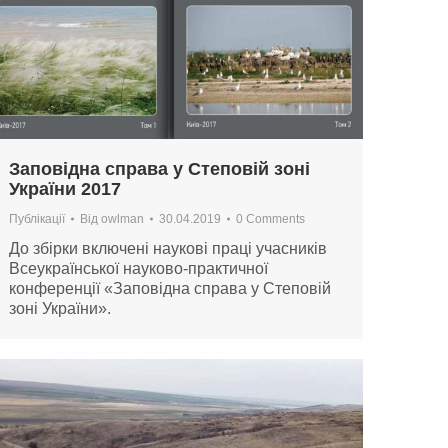
Заповідна справа у Степовій зоні
України 2017
Публікації
Від
owlman
30.04.2019
0 Comments
До збірки включені наукові праці учасників
Всеукраїнської науково-практичної
конференції «Заповідна справа у Степовій
зоні України».