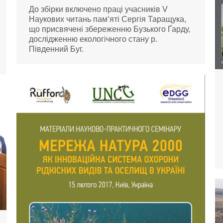
До збірки включено праці учасників V
Наукових читань пам’яті Сергія Таращука,
що присвячені збереженню Бузького Ґарду,
дослідженню екологічного стану р.
Південний Буг.