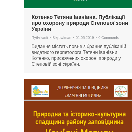
Котенко Тетяна Іванівна. Публікації
про охорону природи Степової зони
України
Публікації
Від
owlman
01.05.2019
0 Comments
Видання містить повне зібрання публікацій
видатного герпетолога Тетяни Іванівни
Котенко, присвячених охороні природи у
Степовій зоні України.