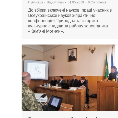
Публікації
Від
owlman
01.05.2019
0 Comments
До збірки включені наукові праці учасників
Всеукраїнської науково-практичної
конференції «Природна та історико-
культурна спадщина району заповідника
«Кам’яні Могили».