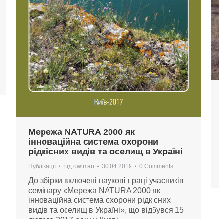
Мережа NATURA 2000 як
інноваційна система охорони
рідкісних видів та оселищ в Україні
Публікації
Від
owlman
30.04.2019
0 Comments
До збірки включені наукові праці учасників
семінару «Мережа NATURA 2000 як
інноваційна система охорони рідкісних
видів та оселищ в Україні», що відбувся 15