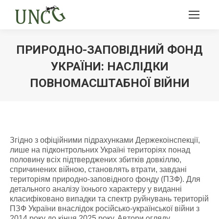
ПРИРОДНО-ЗАПОВІДНИЙ ФОНД
УКРАЇНИ: НАСЛІДКИ
ПОВНОМАСШТАБНОЇ ВІЙНИ
Ви тут:
Згідно з офіційними підрахунками Держекоінспекції,
лише на підконтрольних Україні територіях понад
половину всіх підтверджених збитків довкіллю,
спричинених війною, становлять втрати, завдані
територіям природно-заповідного фонду (ПЗФ). Для
детального аналізу їхнього характеру у виданні
класифіковано випадки та спектр руйнувань територій
ПЗФ України внаслідок російсько-української війни з
2014 року до кінця 2025 року. Автори огляду