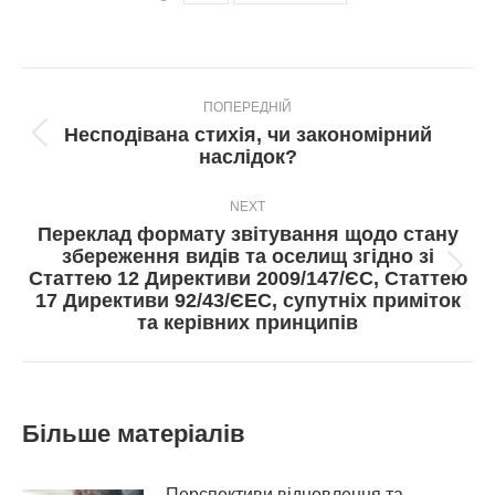
Post
ПОПЕРЕДНІЙ
navigation
Несподівана стихія, чи закономірний
Попередній
наслідок?
пост:
NEXT
Переклад формату звітування щодо стану
збереження видів та оселищ згідно зі
Next
Статтею 12 Директиви 2009/147/ЄС, Статтею
post:
17 Директиви 92/43/ЄЕС, супутніх приміток
та керівних принципів
Більше матеріалів
Перспективи відновлення та