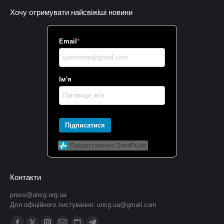
Хочу отримувати найсвіжіші новини
Email
*
Ім'я
Підписатися
Предоставлено SendPulse
Контакти
press@uncg.org.ua
Для офіційного листування:
uncg.ua@gmail.com
Find us on: