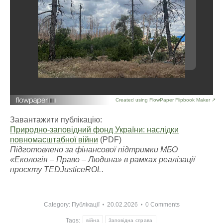
Created using FlowPaper Flipbook Maker ↗
Завантажити публікацію:
Природно-заповідний фонд України: наслідки
повномасштабної війни
(PDF)
Підготовлено за фінансової підтримки МБО
«Екологія – Право – Людина» в рамках реалізації
проєкту TEDJusticeROL.
Category:
Публікації
20.02.2026
0 Comments
Tags:
війна
Заповідна справа