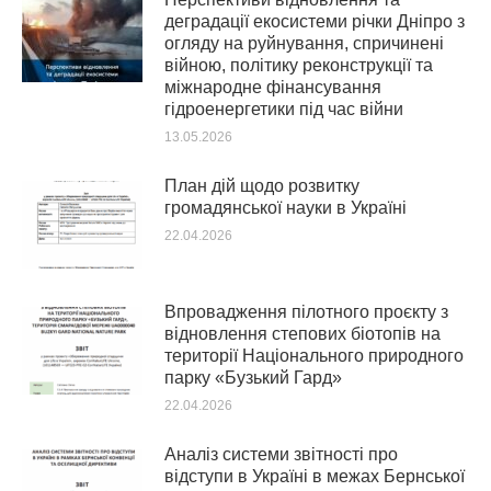
деградації екосистеми річки Дніпро з
огляду на руйнування, спричинені
війною, політику реконструкції та
міжнародне фінансування
гідроенергетики під час війни
13.05.2026
План дій щодо розвитку
громадянської науки в Україні
22.04.2026
Впровадження пілотного проєкту з
відновлення степових біотопів на
території Національного природного
парку «Бузький Гард»
22.04.2026
Аналіз системи звітності про
відступи в Україні в межах Бернської