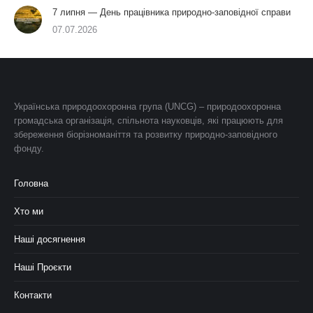
7 липня — День працівника природно-заповідної справи
07.07.2026
Українська природоохоронна група (UNCG) – природоохоронна
громадська організація, спільнота науковців, які працюють для
збереження біорізноманіття та розвитку природно-заповідного
фонду.
Головна
Хто ми
Наші досягнення
Наші Проєкти
Контакти