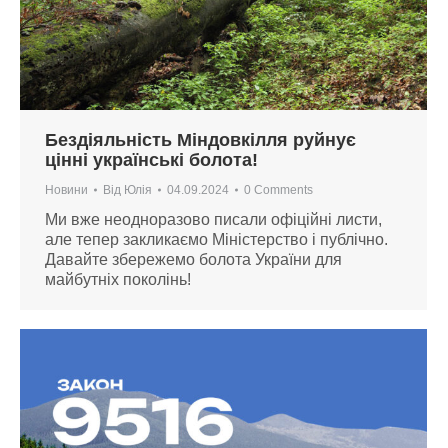
Бездіяльність Міндовкілля руйнує
цінні українські болота!
Новини
Від
Юлія
04.09.2024
0 Comments
Ми вже неодноразово писали офіційні листи,
але тепер закликаємо Міністерство і публічно.
Давайте збережемо болота України для
майбутніх поколінь!