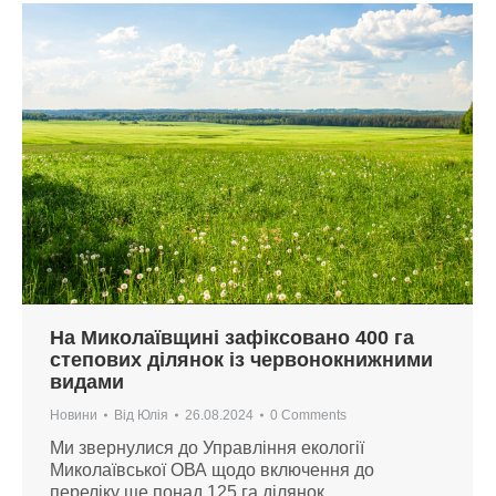
На Миколаївщині зафіксовано 400 га
степових ділянок із червонокнижними
видами
Новини
Від
Юлія
26.08.2024
0 Comments
Ми звернулися до Управління екології
Миколаївської ОВА щодо включення до
переліку ще понад 125 га ділянок.