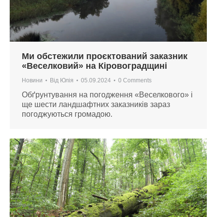
Ми обстежили проєктований заказник
«Веселковий» на Кіровоградщині
Новини
Від
Юлія
05.09.2024
0 Comments
Обґрунтування на погодження «Веселкового» і
ще шести ландшафтних заказників зараз
погоджуються громадою.