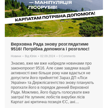
Верховна Рада знову розглядатиме
9516! Потрібна допомога і розголос!
Новини
Від
Юлія
02.09.2024
0 Comments
Знаємо, вже ми вже набридли новинами про
законопроєкт 9516. Але саме завдяки вашій
активності вже більше року нам вдається не
допустити його прийняття! Зараз ДП «Ліси
України» та Держлісагентство знову планують
пропхати його в порядок денний Верховної
Ради. Можливо, його будуть голосувати вже
завтра! Не зупиняє лобістів вирубки лісів
Карпат ані критична позиція ЄС, ані…