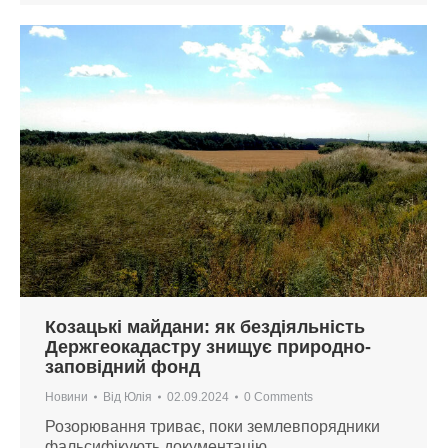
Козацькі майдани: як бездіяльність
Держгеокадастру знищує природно-
заповідний фонд
Новини
Від
Юлія
02.09.2024
0 Comments
Розорювання триває, поки землевпорядники
фальсифікують документацію.