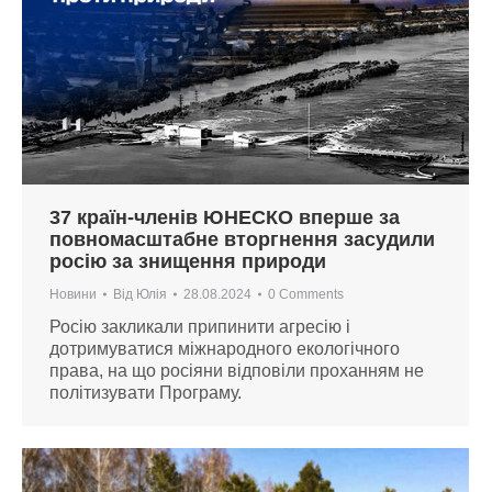
37 країн-членів ЮНЕСКО вперше за
повномасштабне вторгнення засудили
росію за знищення природи
Новини
Від
Юлія
28.08.2024
0 Comments
Росію закликали припинити агресію і
дотримуватися міжнародного екологічного
права, на що росіяни відповіли проханням не
політизувати Програму.