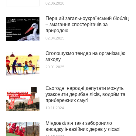
02.06.2026
Перший загальноукраїнський біобліц
– змагання спостерігачів за
природою
02.04.2025
Оголошуємо тендер на організацію
заходу
20.01.2025
Сьогодні народні депутати можуть
узаконити дерибан лісів, водойм та
прибережних смуг!
19.11.2024
Міндовкілля таки заборонило
висадку інвазійних дерев у лісах!