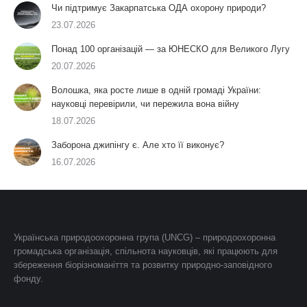
Чи підтримує Закарпатська ОДА охорону природи?
23.07.2026
Понад 100 організацій — за ЮНЕСКО для Великого Лугу
20.07.2026
Волошка, яка росте лише в одній громаді України:
науковці перевірили, чи пережила вона війну
18.07.2026
Заборона джипінгу є. Але хто її виконує?
16.07.2026
Українська природоохоронна група (UNCG) – природоохоронна
громадська організація, спільнота науковців, які працюють для
збереження біорізноманіття та розвитку природно-заповідного
фонду.