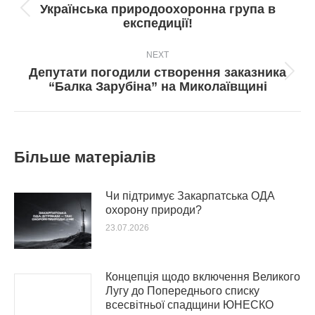
Українська природоохоронна група в
Попередній
експедиції!
пост:
NEXT
Депутати погодили створення заказника
Next
“Балка Зарубіна” на Миколаївщині
post:
Більше матеріалів
Чи підтримує Закарпатська ОДА
охорону природи?
23.07.2026
Концепція щодо включення Великого
Лугу до Попереднього списку
всесвітньої спадщини ЮНЕСКО