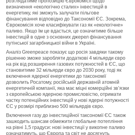
розглядатиме пропозицію Єврокомісії щодо
визначення «екологічно сталих» інвестицій в
енергетику, які зможуть залучати пільгове
фінансування відповідно до Таксономії ЄС. Зокрема,
Єврокомісія хоче класифікувати газ як «екологічне»
паливо. Якщо їм це вдасться, це означитиме більше
інвестицій в одне з основних джерел фінансування
путінської загарбницької війни в Україні.
Аналіз Greenpeace показує що росія завдяки такому
рішенню зможе заробляти додаткові 4 мільярди євро
на рік від розширення газових потужностей в ЄС, що
становитиме 32 мільярди євро до 2030 року, тоді як
включення ядерної енергетики до таксономії
дозволить Росатому, російській державній атомній
енергетичній компанії, яка має міцні комерційні зв’язки
з європейською ядерною промисловістю, отримати
частку потенційних інвестицій у нові ядерні потужності
ЄС у розмірі приблизно 500 мільярдів євро.
Включення газу до інвестиційної таксономії ЄС також
зашкодить шансам обмежити глобальне потепління
на рівні 1,5 градуси: нові інвестиції у викопне паливо
означатимуть, що Європа та світ не досягнуть