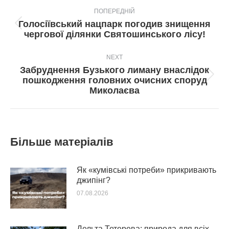
Post
ПОПЕРЕДНІЙ
navigation
Голосіївський нацпарк погодив знищення
Попередній
чергової ділянки Святошинського лісу!
пост:
NEXT
Забруднення Бузького лиману внаслідок
Next
пошкодження головних очисних споруд
post:
Миколаєва
Більше матеріалів
Як «кумівські потреби» прикривають
джипінг?
07.08.2026
Дельта Тетерева: природа для всіх