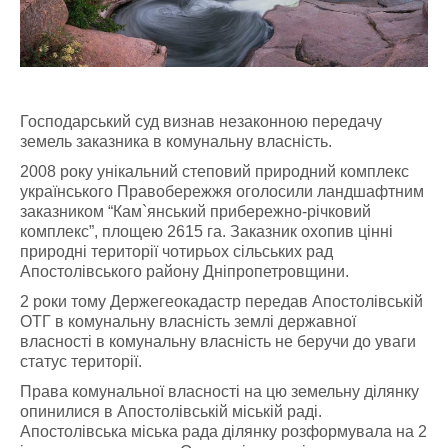
Господарський суд визнав незаконною передачу
земель заказника в комунальну власність.
2008 року унікальний степовий природний комплекс
українського Правобережжя оголосили ландшафтним
заказником “Кам`янський прибережно-річковий
комплекс”, площею 2615 га. Заказник охопив цінні
природні території чотирьох сільських рад
Апостолівського району Дніпропетровщини.
2 роки тому Держегеокадастр передав Апостолівській
ОТГ в комунальну власність землі державної
власності в комунальну власність не беручи до уваги
статус території.
Права комунальної власності на цю земельну ділянку
опинилися в Апостолівській міській раді.
Апостолівська міська рада ділянку розформувала на 2