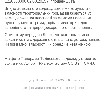
1220383300:02:001:0157, площею 13 га.
Згідно Земельного кодексу, землями комунальної
власності територіальних громад вважаються усі
землі державної власності за межами населених
пунктів у межах громад, крім земель природно-
заповідного та природоохоронного призначення.
Саме тому передача Держгеокадастром земель
заказника, які є державною власністю, до комунальної
чи приватної власності, чи оренди є незаконною.
На фото Панорама Токівського водоспаду в межах
заказника. Автор – Ryzhkov Sergey CC BY – CA 4.0
Category:
Новини
20.09.2022
0 Comments
Tags:
preventing corruption ned
оранки
степ