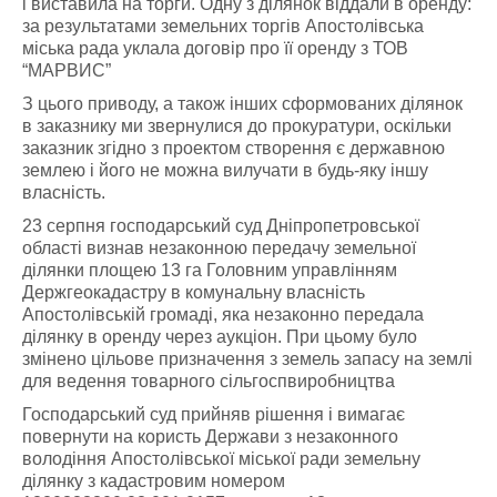
і виставила на торги. Одну з ділянок віддали в оренду:
за результатами земельних торгів Апостолівська
міська рада уклала договір про її оренду з ТОВ
“МАРВИС”
З цього приводу, а також інших сформованих ділянок
в заказнику ми звернулися до прокуратури, оскільки
заказник згідно з проектом створення є державною
землею і його не можна вилучати в будь-яку іншу
власність.
23 серпня господарський суд Дніпропетровської
області визнав незаконною передачу земельної
ділянки площею 13 га Головним управлінням
Держгеокадастру в комунальну власність
Апостолівській громаді, яка незаконно передала
ділянку в оренду через аукціон. При цьому було
змінено цільове призначення з земель запасу на землі
для ведення товарного сільгоспвиробництва
Господарський суд прийняв рішення і вимагає
повернути на користь Держави з незаконного
володіння Апостолівської міської ради земельну
ділянку з кадастровим номером