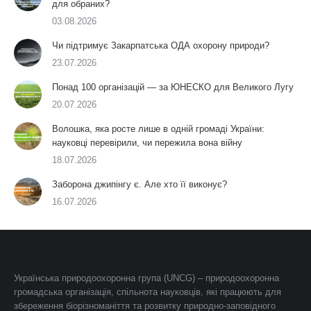
для обраних?
03.08.2026
Чи підтримує Закарпатська ОДА охорону природи?
23.07.2026
Понад 100 організацій — за ЮНЕСКО для Великого Лугу
20.07.2026
Волошка, яка росте лише в одній громаді України:
науковці перевірили, чи пережила вона війну
18.07.2026
Заборона джипінгу є. Але хто її виконує?
16.07.2026
Українська природоохоронна група (UNCG) – природоохоронна
громадська організація, спільнота науковців, які працюють для
збереження біорізноманіття та розвитку природно-заповідного