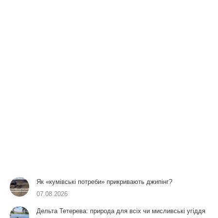
Як «кумівські потреби» прикривають джипінг?
07.08.2026
Дельта Тетерева: природа для всіх чи мисливські угіддя