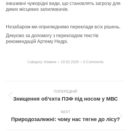
інвазивні чужорідні види, що становлять загрозу для
диких місцевих запилювачів.
Незабаром ми оприлюднимо переклади всіх рішень.
Дякуємо за допомогу з перекладом текстів
рекомендацій Артему Недрі.
Category:
Новини
10.02.2020
0 Comments
Post
ПОПЕРЕДНІЙ
navigation
Попередній
Знищення об’єкта ПЗФ під носом у МВС
пост:
NEXT
Next
Природозалежні: чому нас тягне до лісу?
post: