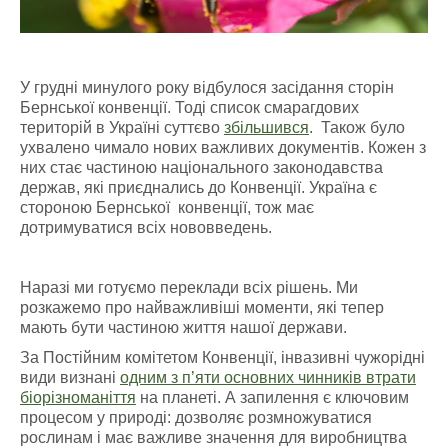
У грудні минулого року відбулося засідання сторін
Бернської конвенції. Тоді список смарагдових
територій в Україні суттєво
збільшився
. Також було
ухвалено чимало нових важливих документів. Кожен з
них стає частиною національного законодавства
держав, які приєднались до Конвенції. Україна є
стороною Бернської конвенції, тож має
дотримуватися всіх нововведень.
Наразі ми готуємо переклади всіх рішень. Ми
розкажемо про найважливіші моменти, які тепер
мають бути частиною життя нашої держави.
За Постійним комітетом Конвенції, інвазивні чужорідні
види визнані
одним з п’яти основних чинників втрати
біорізноманіття
на планеті. А запилення є ключовим
процесом у природі: дозволяє розмножуватися
рослинам і має важливе значення для виробництва