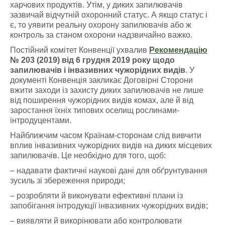
харчових продуктів. Утім, у диких запилювачів
зазвичай відчутній охоронний статус. А якщо статус і
є, то уявити реальну охорону запилювачів або ж
контроль за станом охорони надзвичайно важко.
Постійний комітет Конвенції ухвалив
Рекомендаці
ю
№ 203 (2019)
від
6 грудня 2019 року щодо
запилювачів і інвазивних чужорідних видів
. У
документі Конвенція закликає Договірні Сторони
вжити заходи із захисту диких запилювачів не лише
від поширення чужорідних видів комах, але й від
заростання їхніх типових оселищ рослинами-
інтродуцентами.
Найближчим часом Країнам-сторонам слід вивчити
вплив інвазивних чужорідних видів на диких місцевих
запилювачів. Це необхідно для того, щоб:
– надавати фактичні наукові дані для обґрунтування
зусиль зі збереження природи;
– розробляти й виконувати ефективні плани із
запобігання інтродукції інвазивних чужорідних видів;
– виявляти й викорінювати або контролювати