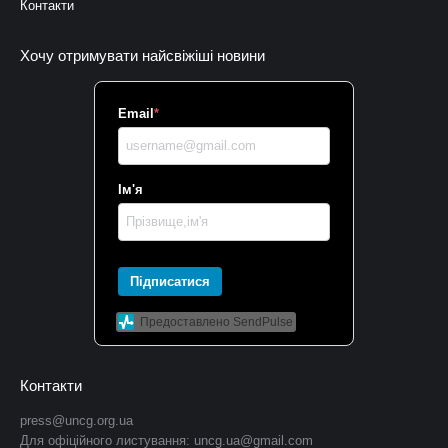
Контакти
Хочу отримувати найсвіжіші новини
Email
*
Ім'я
Підписатися
Предоставлено SendPulse
Контакти
press@uncg.org.ua
Для офіційного листування:
uncg.ua@gmail.com