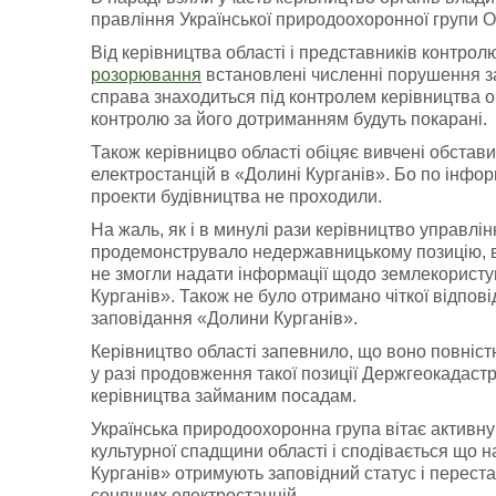
правління Української природоохоронної групи О
Від керівництва області і представників контро
розорювання
встановлені численні порушення за
справа знаходиться під контролем керівництва о
контролю за його дотриманням будуть покарані.
Також керівницво області обіцяє вивчені обстав
електростанцій в «Долині Курганів». Бо по інформ
проекти будівництва не проходили.
На жаль, як і в минулі рази керівництво управлі
продемонструвало недержавницькому позицію, ві
не змогли надати інформації щодо землекористу
Курганів». Також не було отримано чіткої відпов
заповідання «Долини Курганів».
Керівництво області запевнило, що воно повніст
у разі продовження такої позиції Держгеокадастр
керівництва займаним посадам.
Українська природоохоронна група вітає активн
культурної спадщини області і сподівається що 
Курганів» отримують заповідний статус і перест
сонячних електростанцій.