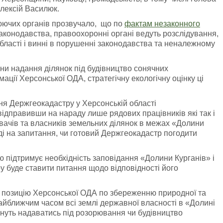
лексій Василюк.
люючих органів прозвучало, що по
фактам незаконного
конодавства, правоохоронні органі ведуть розслідування,
бласті і винні в порушенні законодавства та неналежному
ини надання ділянок під будівництво сонячних
ації Херсонської ОДА, стратегічну екологічну оцінку ці
ння Держгеокадастру у Херсонській області
дправивши на нараду лише рядових працівників які так і
вачів та власників земельних ділянок в межах «Долини
іді на запитання, чи готовий Держгеокадастр погодити
ю підтримує необхідність заповідання «Долини Курганів» і
у буде ставити питання щодо відповідності його
у позицію Херсонської ОДА по збереженню природної та
найближчим часом всі землі державної власності в «Долині
ануть надаватись під розорювання чи будівництво