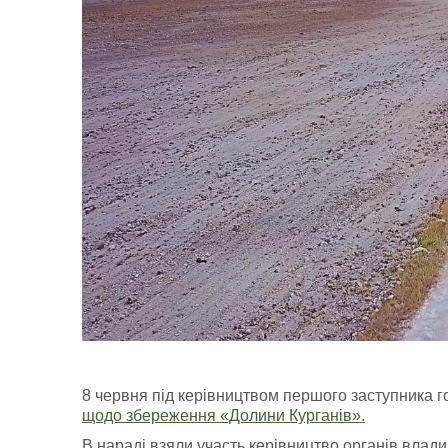
8 червня під керівництвом першого заступника 
щодо збереження «Долини Курганів».
В нараді взяли участь керівництво органів влади