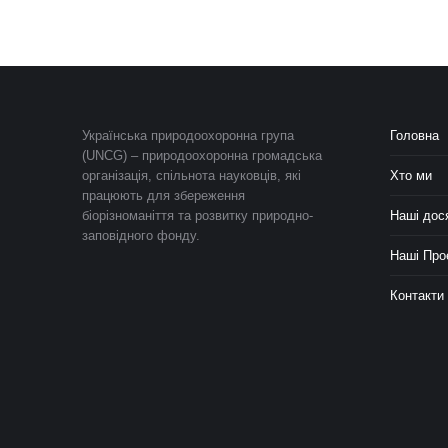
Українська природоохоронна група
Головна
(UNCG) – природоохоронна громадська
організація, спільнота науковців, які
Хто ми
працюють для збереження
біорізноманіття та розвитку природно-
Наші дос
заповідного фонду.
Наші Про
Контакти