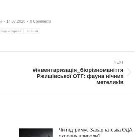
и
14.07.2020
0 Comments
овідна справа
оранки
NEXT
#інвентаризація_біорізноманіття
Next
Ржищівської ОТГ: фауна нічних
post:
метеликів
Чи підтримує Закарпатська ОДА
охорону природи?