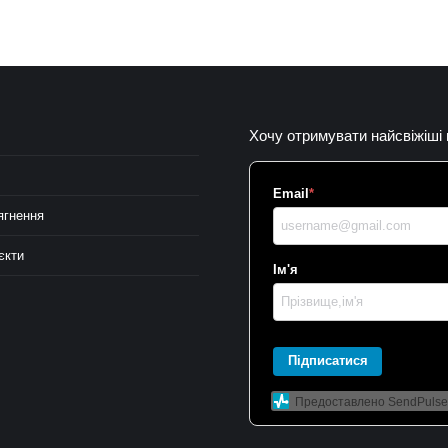
Хочу отримувати найсвіжіші
Email
*
ягнення
єкти
Ім'я
Підписатися
Предоставлено SendPulse