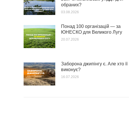
обраних?
03.08.2026
Понад 100 організацій — за
ЮНЕСКО для Великого Лугу
20.07.2026
Заборона джипінгу є. Але хто її
виконує?
16.07.2026