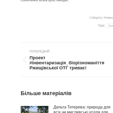
Category:
Новин
Tags:
Зап
Post
ПОПЕРЕДНІЙ
navigation
Проект
Попередній
#інвентаризація_біорізноманіття
пост:
Ржищівської ОТГ триває!
Більше матеріалів
Дельта Тетерева: природа для
всіх чи мисливські угіддя для