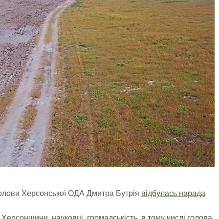
голови Херсонської ОДА Дмитра Бутрія
відбулась нарада
 Херсонщини, науковці, громадськість, в тому числі голова