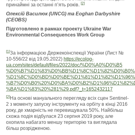
[2]
принаймні за останні п’ять років.
Олексій Василюк (UNCG) та Eoghan Darbyshire
(CEOBS)
Підготовлено в рамках проекту Ukraine War
Environmental Consequences Work Group
[1]
За інформацією Держекоінспекції України (Лист №
10-556/22 від 19.05.2022)
https://ecolog-
ua.com/sites/default/files/2022/doc/%D0%A0%D0%B5
%D0%B7%D1%83%D0%BB%D1%8C%D1%82%D0%B0%
%D1%8C%D0%BD%D0%BE%D1%81%D1%82%D1%96%
%B7%D0%B0%20%D0%BA%D0%B2%D1%96%D1%82%
%BA%D1%83%20%281%29.pdf?_t=1652432117
[2]
На основі мануального перегляду всіх сцен Sentinel-
2 з моменту запуску інструменту на орбіту в кінці 2016
року, де хмарність не перевищувала 50%. Найбільш
схожа подія відбулася 23 серпня 2019 року, але
охопила набагато меншу територію та виглядала
більш розрідженою.