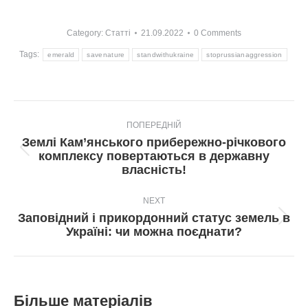
Category:
Статті
21.09.2022
0 Comments
Tags:
emerald
savenature
standwithukraine
stoprussianaggression
Post
ПОПЕРЕДНІЙ
navigation
Землі Кам’янського прибережно-річкового
Попередній
комплексу повертаються в державну
пост:
власність!
NEXT
Заповідний і прикордонний статус земель в
Next
Україні: чи можна поєднати?
post:
Більше матеріалів