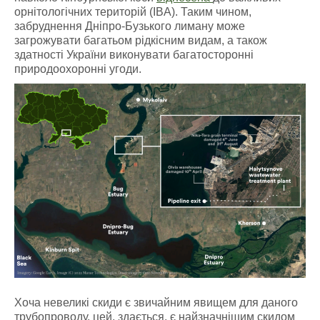
орнітологічних територій (IBA). Таким чином,
забруднення Дніпро-Бузького лиману може
загрожувати багатьом рідкісним видам, а також
здатності України виконувати багатосторонні
природоохоронні угоди.
Хоча невеликі скиди є звичайним явищем для даного
трубопроводу, цей, здається, є найзначнішим скидом