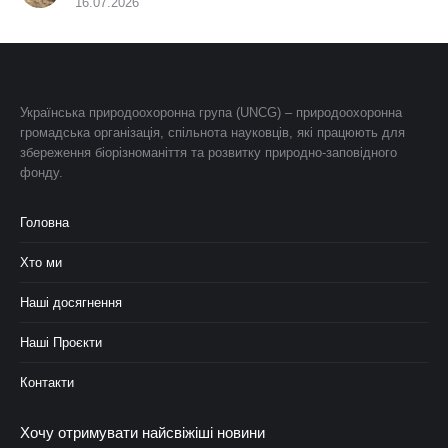
16.07.2026
Українська природоохоронна група (UNCG) – природоохоронна
громадська організація, спільнота науковців, які працюють для
збереження біорізноманіття та розвитку природно-заповідного
фонду.
Головна
Хто ми
Наші досягнення
Наші Проєкти
Контакти
Хочу отримувати найсвіжіші новини