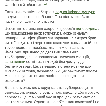
насосних станцій, очисних споруд у Донецькій та
[1]
Харківській областях.
Така інтенсивність обстрілів
водної інфраструктури
свідчить про те, що обрання її за ціль може бути
частиною навмисної стратегії.
Всесвітня організація охорони здоров’я
попередила
,
що пошкоджена інфраструктура може означати
поширення інфекційних захворювань як через брак
чистої води, так і через пошкодження каналізаційних
трубопроводів. Бомбардування міст і селищ,
ймовірно, призвело до десятків зламаних
трубопроводів і непрацюючих насосних станцій,
залишивши
сотні тисяч людей без доступу до
безпечної води. Це, звичайно, погана новина для
місцевих жителів, позбавлених цих важливих послуг.
Але чи існує також можливість пошкодження
екосистем?
Більшість очисних споруд мають трубопроводи, які
випускають очищену воду в прісноводне або морське
середовище. У мирний час ці процеси регулюються і
контролюються. Однак, якщо об’єкт пошкоджений і не