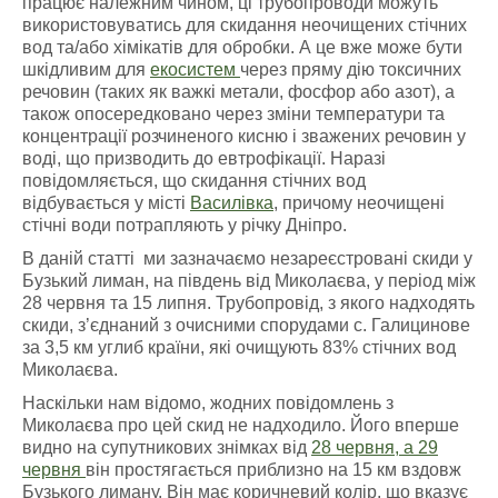
працює належним чином, ці трубопроводи можуть
використовуватись для скидання неочищених стічних
вод та/або хімікатів для обробки. А це вже може бути
шкідливим для
екосистем
через пряму дію токсичних
речовин (таких як важкі метали, фосфор або азот), а
також опосередковано через зміни температури та
концентрації розчиненого кисню і зважених речовин у
воді, що призводить до евтрофікації. Наразі
повідомляється, що скидання стічних вод
відбувається у місті
Василівка
, причому неочищені
стічні води потрапляють у річку Дніпро.
В даній статті ми зазначаємо незареєстровані скиди у
Бузький лиман, на південь від Миколаєва, у період між
28 червня та 15 липня. Трубопровід, з якого надходять
скиди, з’єднаний з очисними спорудами с. Галицинове
за 3,5 км углиб країни, які очищують 83% стічних вод
Миколаєва.
Наскільки нам відомо, жодних повідомлень з
Миколаєва про цей скид не надходило. Його вперше
видно на супутникових знімках від
28 червня, а
29
червня
він простягається приблизно на 15 км вздовж
Бузького лиману. Він має коричневий колір, що вказує