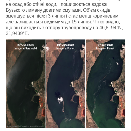
на осад або стічні води, і поширюється вздовж
Бузького лиману довгими смугами. Об’єм скидів
зменшується після 3 липня і стає менш коричневим,
але залишається видимим до 15 липня. Чітко видно,
що він виходить з отвору трубопроводу на 46,8194°N,
31,9439°E.