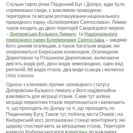
Спільне гирло річок Південний Буг і Дніпро, куди було
спрямовано скиди, є важливою природною
територією та місцем розташування національного
природного парку «Білобережжя Святослава». Лиман
також входить до двох територій Смарагдової мережі
–
Дніпровсько-Бузького Лиману
та
Національного
природного парку
Білобережжя
Святослава
– завдяки
його цінним оселищам, а також багатьом видам, які
охороняються Бернською конвенцією, Оселищною
Директивою та Пташиною Директивою, включаючи
дев’ять видів риб, двох видів земноводних, один вид
рептилій, 66 видів птахів, два види ссавців і молюска
Unio crassus.
Однією з ключових причин заповідного статусу
Дніпровсько-Бузького лиману є його надзвичайна
важливість для міграції птахів. Саме тут шляхи
міграції перелітних птахів перетинаються і включають
ті, що проходять по Дніпру та ті, що проходять по
Південному Бугу. Також тут, поблизу міста Очаків і на
Кінбурнській косі, розташовані станції моніторингу, які
щороку спостерігають за міграціями птахів. Територія
навколо Кінбурнської коси
віднесена
до важливих