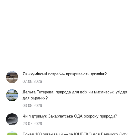
Як «кумівські потреби» прикривають джипінг?
07.08.2026
Дельта Тетерева: природа для всіх чи мисливські угіддя
для обраних?
03.08.2026
Чи підтримує Закарпатська ОДА охорону природи?
23.07.2026
Понад 100 організацій — за ЮНЕСКО для Великого Лугу