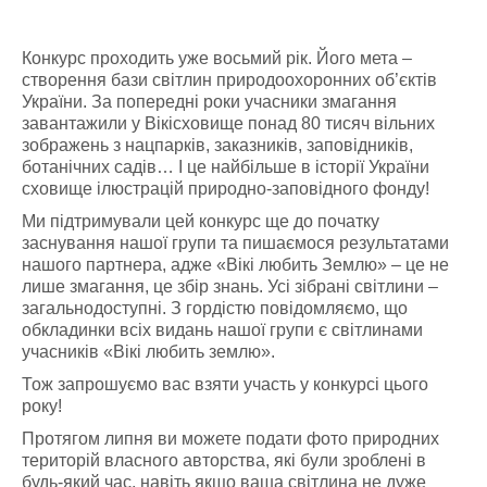
Конкурс проходить уже восьмий рік. Його мета –
створення бази світлин природоохоронних об’єктів
України. За попередні роки учасники змагання
завантажили у Вікісховище понад 80 тисяч вільних
зображень з нацпарків, заказників, заповідників,
ботанічних садів… І це найбільше в історії України
сховище ілюстрацій природно-заповідного фонду!
Ми підтримували цей конкурс ще до початку
заснування нашої групи та пишаємося результатами
н
ашого партнера, адже «Вікі любить Землю» – це не
лише змагання, це збір знань. Усі зібрані світлини –
загальнодоступні. З гордістю повідомляємо, що
обкладинки всіх видань нашої групи є світлинами
учасників «Вікі любить землю».
Тож запрошуємо вас взяти участь у конкурсі цього
року!
Протягом липня ви можете подати фото природних
територій власного авторства, які були зроблені в
будь-який час, навіть якщо ваша світлина не дуже