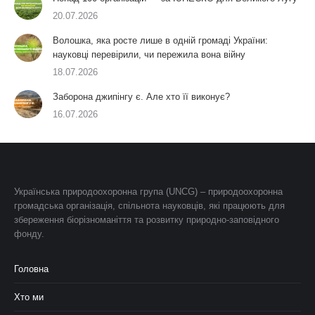
20.07.2026
Волошка, яка росте лише в одній громаді України:
науковці перевірили, чи пережила вона війну
18.07.2026
Заборона джипінгу є. Але хто її виконує?
16.07.2026
Українська природоохоронна група (UNCG) – природоохоронна
громадська організація, спільнота науковців, які працюють для
збереження біорізноманіття та розвитку природно-заповідного
фонду.
Головна
Хто ми