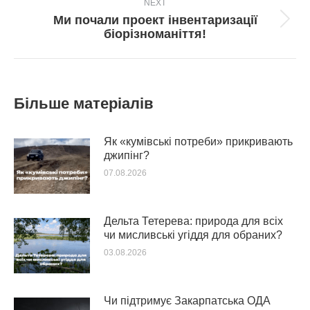
NEXT
Ми почали проект інвентаризації
Next
біорізноманіття!
post:
Більше матеріалів
Як «кумівські потреби» прикривають
джипінг?
07.08.2026
Дельта Тетерева: природа для всіх
чи мисливські угіддя для обраних?
03.08.2026
Чи підтримує Закарпатська ОДА