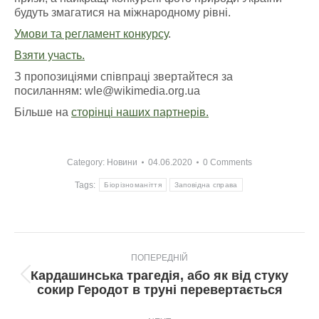
будуть змагатися на міжнародному рівні.
Умови та регламент конкурсу
.
Взяти участь.
З пропозиціями співпраці звертайтеся за
посиланням:
wle@wikimedia.org.ua
Більше на
сторінці наших партнерів.
Category:
Новини
04.06.2020
0 Comments
Tags:
Біорізноманіття
Заповідна справа
Post
ПОПЕРЕДНІЙ
navigation
Кардашинська трагедія, або як від стуку
Попередній
сокир Геродот в труні перевертається
пост: