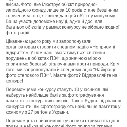
якісна. Фото, яке ілюструє об’єкт природно-
заповідного фонду, лише за 10 років стане безцінним
свідченням того, як виглядав цей об’єкт у минулому.
Ваша участь допоможе науці, адже й досі для
багатьох об’єктів у рамках конкурсу не зібрано жодної
фотографії.
Цікавинка: цього року ми запропонували
організаторам створити спецномінацію «Неприємні
відкриття». У номінації змагатимуться світлини
порушень в об’єктах ПЗФ, що значною мірою
сприятиме боротьбі зі злочинами проти природи. Крім
того, ми запропонували й спецномінацію “Найкраще
фото степового ПЗФ”. Маєте фото? Відправляйте на
конкурс!
Переможцями конкурсу стануть 10 учасників, які
наберуть найбільше балів за фотографування
пам`яток з конкурсних списків. Також будуть відзначені
конкурсанти, які сфотографують найбільше пам’яток у
кожному з 27 регіонів України.
Переможці та найактивніші учасники отримають цінні
призи, а найкращі конкурсні фото природи України