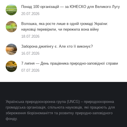
Понад 100 організацій — за ЮНЕСКО для Великого Лугу
20.07.2026
Волошка, яка росте лише в одній громаді України:
науковці перевірили, чи пережила вона війну
18.07.2026
Заборона джипінгу є. Але хто її виконує?
16.07.2026
7 липня — День працівника природно-заповідної справи
07.07.2026
Українська природоохоронна група (UNCG) – природоохоронна
громадська організація, спільнота науковців, які працюють для
збереження біорізноманіття та розвитку природно-заповідного
фонду.