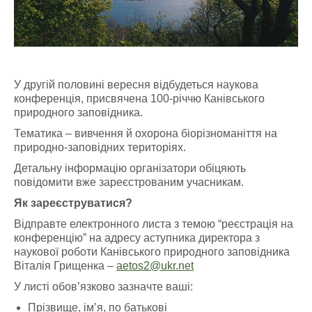
У другій половині вересня відбудеться наукова
конференція, присвячена 100-річчю Канівського
природного заповідника.
Тематика – вивчення й охорона біорізноманіття на
природно-заповідних територіях.
Детальну інформацію організатори обіцяють
повідомити вже зареєстрованим учасникам.
Як зареєструватися?
Відправте електронного листа з темою “реєстрація на
конференцію” на адресу аступника директора з
наукової роботи Канівського природного заповідника
Віталія Грищенка –
aetos2@ukr.net
У листі обов’язково зазначте ваші:
Прізвище, імʼя, по батькові