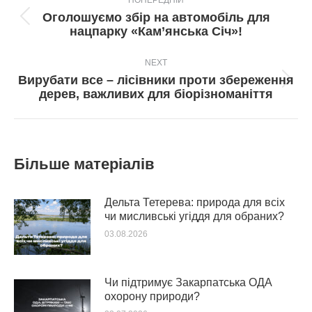
ПОПЕРЕДНІЙ
navigation
Оголошуємо збір на автомобіль для
Попередній
нацпарку «Кам’янська Січ»!
пост:
NEXT
Вирубати все – лісівники проти збереження
Next
дерев, важливих для біорізноманіття
post:
Більше матеріалів
Дельта Тетерева: природа для всіх
чи мисливські угіддя для обраних?
03.08.2026
Чи підтримує Закарпатська ОДА
охорону природи?