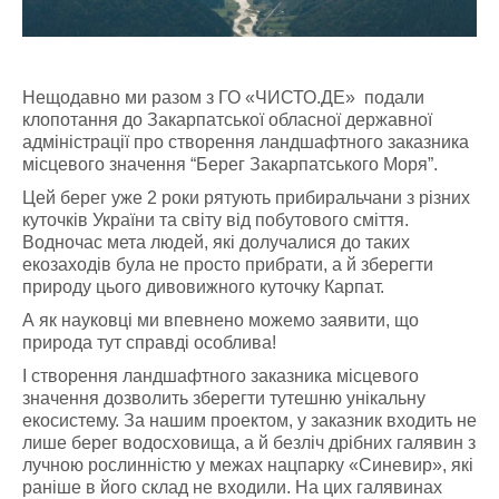
Нещодавно ми разом з ГО «ЧИСТО.ДЕ» подали
клопотання до Закарпатської обласної державної
адміністрації про створення ландшафтного заказника
місцевого значення “Берег Закарпатського Моря”.
Цей берег уже 2 роки рятують прибиральчани з різних
куточків України та світу від побутового сміття.
Водночас мета людей, які долучалися до таких
екозаходів була не просто прибрати, а й зберегти
природу цього дивовижного куточку Карпат.
А як науковці ми впевнено можемо заявити, що
природа тут справді особлива!
І створення ландшафтного заказника місцевого
значення дозволить зберегти тутешню унікальну
екосистему. За нашим проектом, у заказник входить не
лише берег водосховища, а й безліч дрібних галявин з
лучною рослинністю у межах нацпарку «Синевир», які
раніше в його склад не входили. На цих галявинах