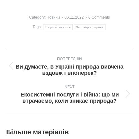
Category:
Новини
06.11.2022
0 Comments
Tags:
Біорізноманіття
Заповідна справа
Post
ПОПЕРЕДНІЙ
navigation
Ви думаєте, в Україні природа вивчена
Попередній
вздовж і впоперек?
пост:
NEXT
Екосистемні послуги і війна: що ми
Next
втрачаємо, коли зникає природа?
post:
Більше матеріалів