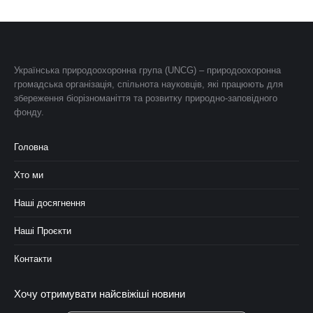
Українська природоохоронна група (UNCG) – природоохоронна
громадська організація, спільнота науковців, які працюють для
збереження біорізноманіття та розвитку природно-заповідного
фонду.
Головна
Хто ми
Наші досягнення
Наші Проєкти
Контакти
Хочу отримувати найсвіжіші новини