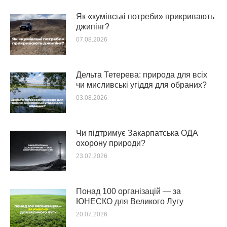
Як «кумівські потреби» прикривають
джипінг?
07.08.2026
Дельта Тетерева: природа для всіх
чи мисливські угіддя для обраних?
03.08.2026
Чи підтримує Закарпатська ОДА
охорону природи?
23.07.2026
Понад 100 організацій — за
ЮНЕСКО для Великого Лугу
20.07.2026