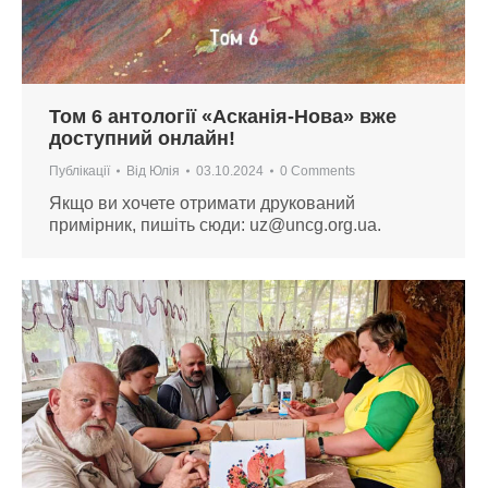
Том 6 антології «Асканія-Нова» вже
доступний онлайн!
Публікації
Від
Юлія
03.10.2024
0 Comments
Якщо ви хочете отримати друкований
примірник, пишіть сюди:
uz@uncg.org.ua
.