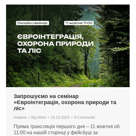
Запрошуємо на семінар
«Євроінтеграція, охорона природи та
ліс»
Новини
Від
Юлія
10.10.2024
0 Comments
Пряма трансляція першого дня – 11 жовтня об
11:00 на нашій сторінці у фейсбуці за