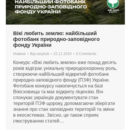
Вікі любить землю: найбільший
фотобанк природно-заповідного
фонду України
Новини
Від
vasyliuk
22.11.2024
0 Comments
Конкурс «Вікі любить землю» вже понад десять
років відіграє унікальну природоохоронну роль,
створюючи найбільший відкритий фотобанк
природно-заповідного фонду (ПЗФ) України.
Фотобанк конкурсу накопичується на базі
Вікісховища та має відкриту ліцензію. Він
спонукає українців документувати стан
територій ПЗФ щороку, допомагаючи зберігати
знання про стан заповідних територій та зміни
в екосистемах. Звісно, це також сприяє
ілюструванню статей…