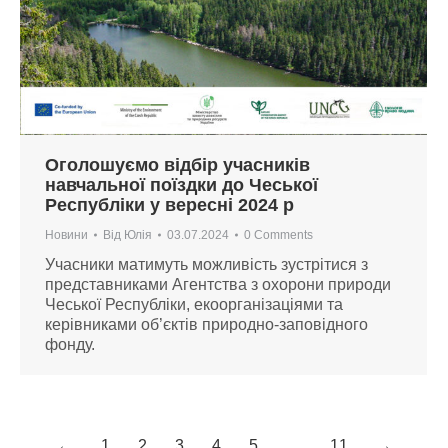
Оголошуємо відбір учасників
навчальної поїздки до Чеської
Республіки у вересні 2024 р
Новини
Від
Юлія
03.07.2024
0 Comments
Учасники матимуть можливість зустрітися з
представниками Агентства з охорони природи
Чеської Республіки, екоорганізаціями та
керівниками об’єктів природно-заповідного
фонду.
←
1
2
3
4
5
…
11
→