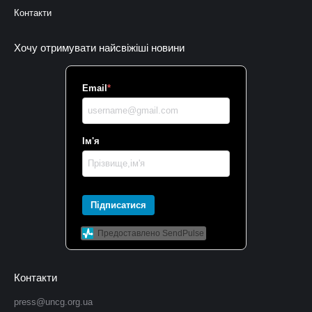
Контакти
Хочу отримувати найсвіжіші новини
Email
*
Ім'я
Підписатися
Предоставлено SendPulse
Контакти
press@uncg.org.ua