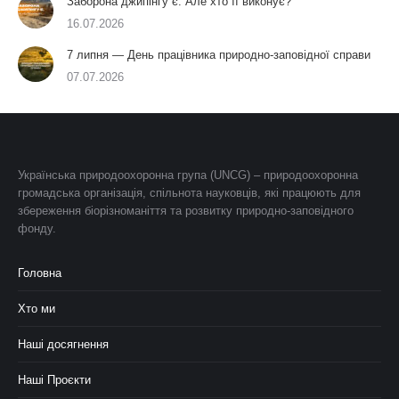
Заборона джипінгу є. Але хто її виконує?
16.07.2026
7 липня — День працівника природно-заповідної справи
07.07.2026
Українська природоохоронна група (UNCG) – природоохоронна
громадська організація, спільнота науковців, які працюють для
збереження біорізноманіття та розвитку природно-заповідного
фонду.
Головна
Хто ми
Наші досягнення
Наші Проєкти