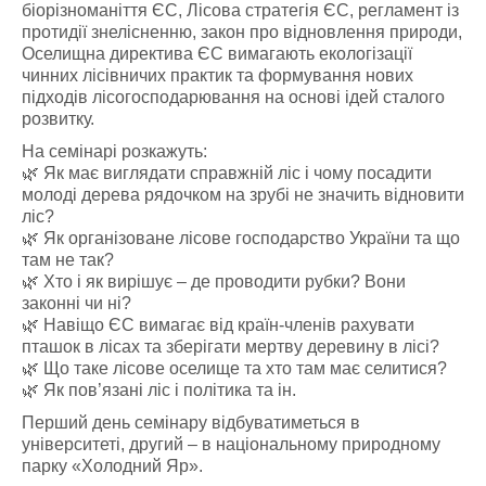
біорізноманіття ЄС, Лісова стратегія ЄС, регламент із
протидії знелісненню, закон про відновлення природи,
Оселищна директива ЄС вимагають екологізації
чинних лісівничих практик та формування нових
підходів лісогосподарювання на основі ідей сталого
розвитку.
На семінарі розкажуть:
🌿 Як має виглядати справжній ліс і чому посадити
молоді дерева рядочком на зрубі не значить відновити
ліс?
🌿 Як організоване лісове господарство України та що
там не так?
🌿 Хто і як вирішує – де проводити рубки? Вони
законні чи ні?
🌿 Навіщо ЄС вимагає від країн-членів рахувати
пташок в лісах та зберігати мертву деревину в лісі?
🌿 Що таке лісове оселище та хто там має селитися?
🌿 Як пов’язані ліс і політика та ін.
Перший день семінару відбуватиметься в
університеті, другий – в національному природному
парку «Холодний Яр».