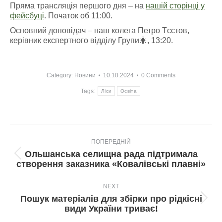
Пряма трансляція першого дня – на
нашій сторінці у
фейсбуці
. Початок об 11:00.
Основний доповідач – наш колега Петро Тєстов,
керівник експертного відділу Групи🐜, 13:20.
Category:
Новини
10.10.2024
0 Comments
Tags:
Ліси
Освіта
Post
ПОПЕРЕДНІЙ
navigation
Ольшанська селищна рада підтримала
Попередній
створення заказника «Ковалівські плавні»
пост:
NEXT
Пошук матеріалів для збірки про рідкісні
Next
види України триває!
post: