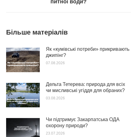
питної води?
post:
Більше матеріалів
Як «кумівські потреби» прикривають
джипінг?
07.08.2026
Дельта Тетерева: природа для всіх
чи мисливські угіддя для обраних?
03.08.2026
Чи підтримує Закарпатська ОДА
охорону природи?
23.07.2026