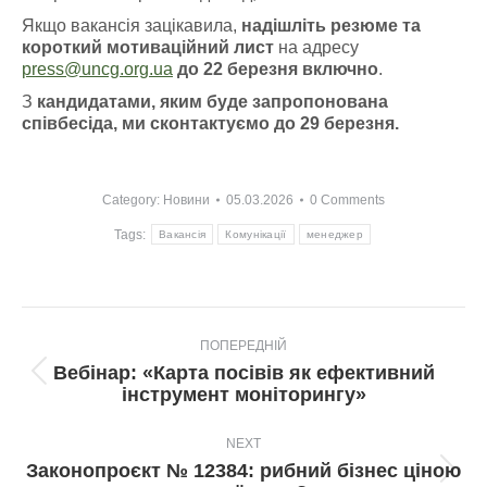
Якщо вакансія зацікавила,
надішліть резюме та
короткий мотиваційний лист
на адресу
press@uncg.org.ua
до 22 березня включно
.
З
кандидатами, яким буде запропонована
співбесіда, ми сконтактуємо до 29 березня.
Category:
Новини
05.03.2026
0 Comments
Tags:
Вакансія
Комунікації
менеджер
Post
ПОПЕРЕДНІЙ
navigation
Вебінар: «Карта посівів як ефективний
Попередній
інструмент моніторингу»
пост:
NEXT
Законопроєкт № 12384: рибний бізнес ціною
Next