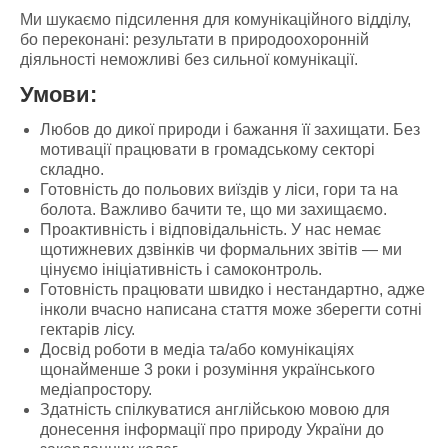
Ми шукаємо підсилення для комунікаційного відділу,
бо переконані: результати в природоохоронній
діяльності неможливі без сильної комунікації.
Умови:
Любов до дикої природи і бажання її захищати. Без
мотивації працювати в громадському секторі
складно.
Готовність до польових виїздів у ліси, гори та на
болота. Важливо бачити те, що ми захищаємо.
Проактивність і відповідальність. У нас немає
щотижневих дзвінків чи формальних звітів — ми
цінуємо ініціативність і самоконтроль.
Готовність працювати швидко і нестандартно, адже
інколи вчасно написана стаття може зберегти сотні
гектарів лісу.
Досвід роботи в медіа та/або комунікаціях
щонайменше 3 роки і розуміння українського
медіапростору.
Здатність спілкуватися англійською мовою для
донесення інформації про природу України до