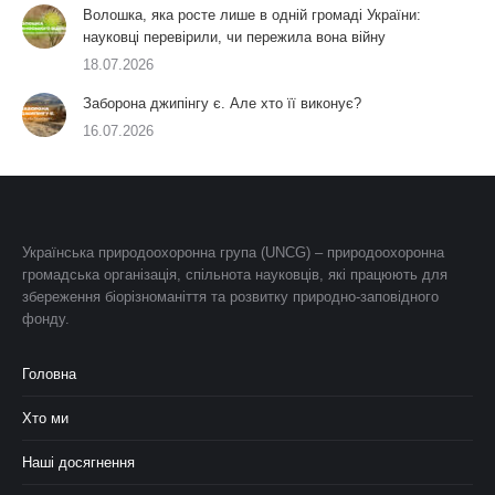
Волошка, яка росте лише в одній громаді України:
науковці перевірили, чи пережила вона війну
18.07.2026
Заборона джипінгу є. Але хто її виконує?
16.07.2026
Українська природоохоронна група (UNCG) – природоохоронна
громадська організація, спільнота науковців, які працюють для
збереження біорізноманіття та розвитку природно-заповідного
фонду.
Головна
Хто ми
Наші досягнення