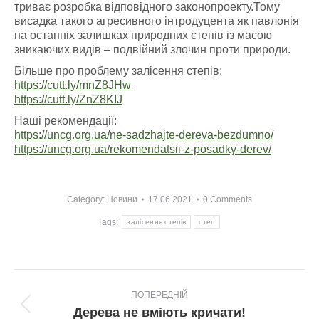
триває розробка відповідного законопроекту.Тому
висадка такого агресивного інтродуцента як павлонія
на останніх залишках природних степів із масою
зникаючих видів – подвійний злочин проти природи.
Більше про проблему залісення степів:
https://cutt.ly/mnZ8JHw
https://cutt.ly/ZnZ8KIJ
Наші рекомендації:
https://uncg.org.ua/ne-sadzhajte-dereva-bezdumno/
https://uncg.org.ua/rekomendatsii-z-posadky-derev/
Category:
Новини
17.06.2021
0 Comments
Tags:
залісення степів
степ
Post
ПОПЕРЕДНІЙ
navigation
Попередній
Дерева не вміють кричати!