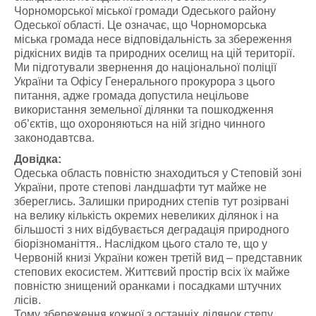
Чорноморської міської громади Одеського району
Одеської області. Це означає, що Чорноморська
міська громада несе відповідальність за збереження
рідкісних видів та природних оселищ на цій території.
Ми підготували звернення до національної поліції
України та Офісу Генерального прокурора з цього
питання, адже громада допустила нецільове
використання земельної ділянки та пошкодження
об’єктів, що охороняються на ній згідно чинного
законодавтсва.
Довідка:
Одеська область повністю знаходиться у Степовій зоні
України, проте степові ландшафти тут майже не
збереглись. Залишки природних степів тут розірвані
на велику кількість окремих невеликих ділянок і на
більшості з них відбувається деградація природного
біорізноманіття.. Наслідком цього стало те, що у
Червоній книзі України кожен третій вид – представник
степових екосистем. Життєвий простір всіх їх майже
повністю знищений оранками і посадками штучних
лісів.
Тому збереження кожної з останніх ділянок степу