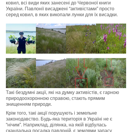
ковил, всі види яких занесені до Червоної книги
України. Павлонії висаджені “активістами” просто
серед ковил, в яких викопали лунки для їх висадки.
Такі бездумні акції, які на думку активістів, є гарною
природоохоронною справою, стають прямим
знищенням природи.
Крім того, такі акції порушують і земельне
законодавство. Будь-яка територія в Україні не є
“нічим”. Наприклад, ділянка, на якій відбулась
скандальна посадка павлоній, є землями запасу