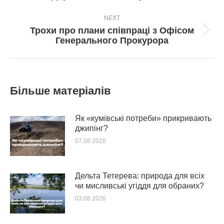
пост:
NEXT
Трохи про плани співпраці з Офісом
Next
Генерального Прокурора
post:
Більше матеріалів
Як «кумівські потреби» прикривають
джипінг?
07.08.2026
Дельта Тетерева: природа для всіх
чи мисливські угіддя для обраних?
03.08.2026