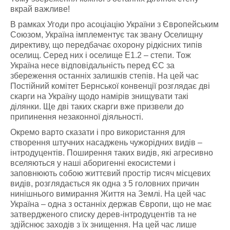
вкрай важливе!
В рамках Угоди про асоціацію України з Європейським
Союзом, Україна імплементує так звану Оселищну
директиву, що передбачає охорону рідкісних типів
оселищ. Серед них і оселище Е1.2 – степи. Тож
Україна несе відповідальність перед ЄС за
збереження останніх залишків степів. На цей час
Постійний комітет Бернської конвенції розглядає дві
скарги на Україну щодо намірів знищувати такі
ділянки. Ще дві таких скарги вже призвели до
припинення незаконної діяльності.
Окремо варто сказати і про використання для
створення штучних насаджень чужорідних видів –
інтродуцентів. Поширення таких видів, які агресивно
вселяються у наші аборигенні екосистеми і
заповнюють собою життєвий простір тисяч місцевих
видів, розглядається як одна з 5 головних причин
нинішнього вимирання Життя на Землі. На цей час
Україна – одна з останніх держав Європи, що не має
затвердженого списку дерев-інтродуцентів та не
здійснює заходів з їх знищення. На цей час лише