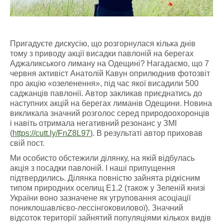
Пригадуєте дискусію, що розгорнулася кілька днів
тому з приводу акції висадки павлоній на берегах
Аджаликського лиману на Одещині? Нагадаємо, що 7
червня активіст Анатолій Кавун оприлюднив фотозвіт
про акцію «озеленення», під час якої висадили 500
саджанців павлонії. Автор закликав приєднатись до
наступних акцій на берегах лиманів Одещини. Новина
викликала значний розголос серед природоохоронців
і навіть отримала негативний резонанс у ЗМІ
(
https://cutt.ly/FnZ8L97
). В результаті автор приховав
свій пост.
Ми особисто обстежили ділянку, на якій відбулась
акція з посадки павлоній. І наші припущення
підтвердились. Ділянка повністю зайнята рідкісним
типом природних оселищ Е1.2 (також у Зеленій книзі
України воно зазначене як угруповання асоціації
пониклошавлієво-лессінгоковилової). Значний
відсоток території зайнятий популяціями кількох видів