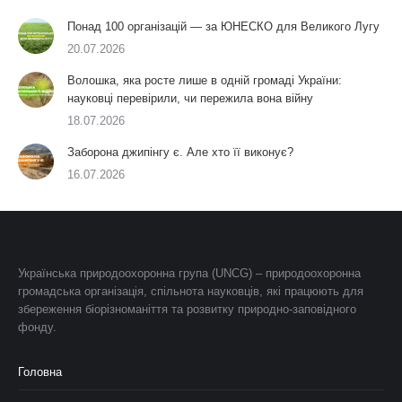
Понад 100 організацій — за ЮНЕСКО для Великого Лугу
20.07.2026
Волошка, яка росте лише в одній громаді України:
науковці перевірили, чи пережила вона війну
18.07.2026
Заборона джипінгу є. Але хто її виконує?
16.07.2026
Українська природоохоронна група (UNCG) – природоохоронна
громадська організація, спільнота науковців, які працюють для
збереження біорізноманіття та розвитку природно-заповідного
фонду.
Головна