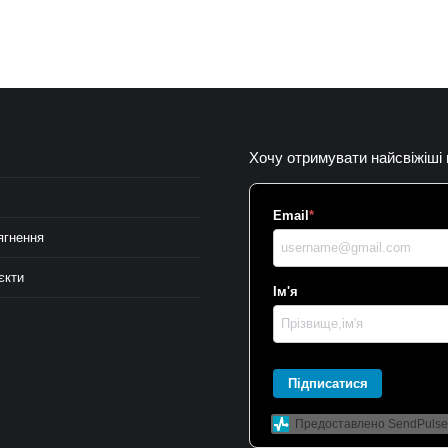
Хочу отримувати найсвіжіші
Email
*
ягнення
єкти
Ім'я
Підписатися
Предоставлено SendPulse