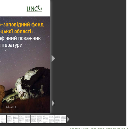
Created using FlowPaper Flipbook Maker ↗