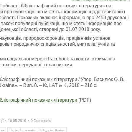
області: бібліографічний покажчик літератури» на
 про публікації, що містять інформацію щодо територій і
області. Покажчик включає інформацію про 2453 друковані
а також популярні публікації, що містять інформацію про
онецької області, створені до 01.07.2018 року.
науковців, природоохоронців, працівників установ
ачів природничих спеціальностей, вчителів, учнів та
ми соціальної мережі Facebook та кошти, отримані з
ехніки, переданої її власниками.
ліографічний покажчик літератури / Упор. Василюк О. В.,
kraine». – Вип. 8. – К:, LAT & K, 2018 – 216 с.
бліографічний покажчик літератури
(PDF)
ції
10.05.2019
0 Comments
ава
Серія Conservation Biology in Ukraine