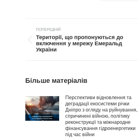
Post
ПОПЕРЕДНІЙ
navigation
Території, що пропонуються до
Попередній
включення у мережу Емеральд
пост:
України
Більше матеріалів
Перспективи відновлення та
деградації екосистеми річки
Дніпро з огляду на руйнування,
спричинені війною, політику
реконструкції та міжнародне
фінансування гідроенергетики
під час війни