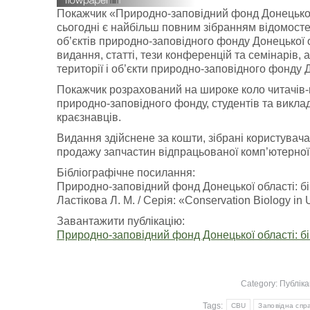
Покажчик «Природно-заповідний фонд Донецької 
сьогодні є найбільш повним зібранням відомостей
об’єктів природно-заповідного фонду Донецької 
видання, статті, тези конференцій та семінарів, 
території і об’єкти природно-заповідного фонду Д
Покажчик розрахований на широке коло читачів-
природно-заповідного фонду, студентів та виклад
краєзнавців.
Видання здійснене за кошти, зібрані користувача
продажу запчастин відпрацьованої комп’ютерної т
Бібліографічне посилання:
Природно-заповідний фонд Донецької області: біб
Ластікова Л. М. / Серія: «Conservation Biology in U
Завантажити публікацію:
Природно-заповідний фонд Донецької області: бі
Category:
Публіка
Tags:
CBU
Заповідна спр