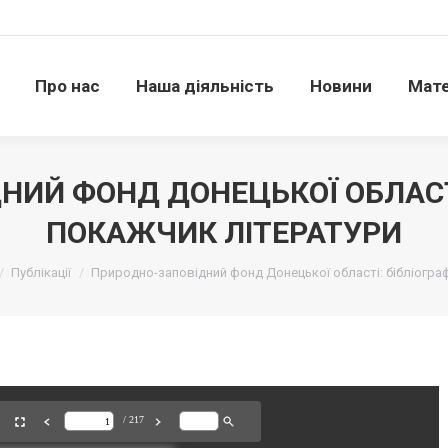
Про нас
Наша діяльність
Новини
Матері
Про нас
Наша діяльність
Новини
Мате
НИЙ ФОНД ДОНЕЦЬКОЇ ОБЛАСТІ
ПОКАЖЧИК ЛІТЕРАТУРИ
:
Публікації
Природно-заповідний фонд Донецької області: бібліогра