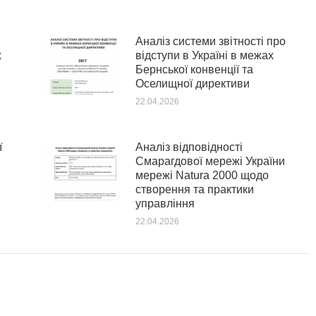
Аналіз системи звітності про
х
відступи в Україні в межах
Бернської конвенції та
Оселищної директиви
22.04.2026
ї
Аналіз відповідності
Смарагдової мережі України
мережі Natura 2000 щодо
створення та практики
управління
22.04.2026