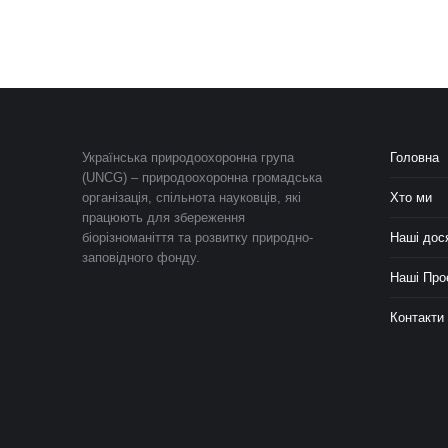
Українська природоохоронна група
Головна
(UNCG) – природоохоронна громадська
організація, спільнота науковців, які
Хто ми
працюють для збереження
біорізноманіття та розвитку природно-
Наші дос
заповідного фонду.
Наші Про
Контакти