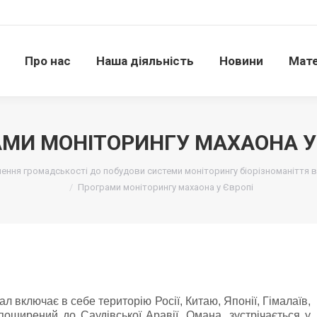
Про нас
Наша діяльність
Новини
Матері
Про нас
Наша діяльність
Новини
Мате
МИ МОНІТОРИНГУ МАХАОНА У
ення громадськості до побудови системи моніторингу біорізноманіття в 
Програми моніторингу махаона у Європі
 включає в себе територію Росії, Китаю, Японії, Гімалаїв,
оширений до Саудівської Аравії, Омана, зустрічається у