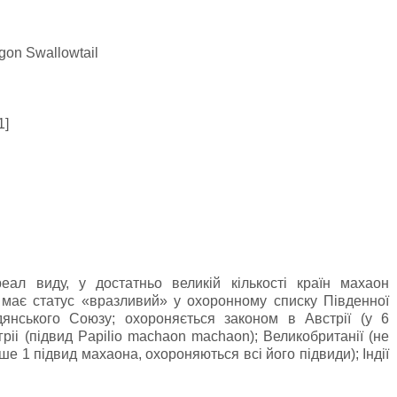
gon Swallowtail
1]
ал виду, у достатньо великій кількості країн махаон
 має статус «вразливий» у охоронному списку Південної
дянського Союзу; охороняється законом в Австрії (у 6
нгріі (підвид Papilio machaon machaon); Великобританії (не
ише 1 підвид махаона, охороняються всі його підвиди); Індії