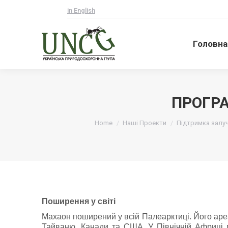
in English
Головна
Головна
ПРОГРА
Ви тут:
Home
Наші Проекти
Підтримка залуч
Поширення у світі
Махаон поширений у всій Палеарктиці. Його ареал
Тайваню, Канади та США. У Північній Африці п