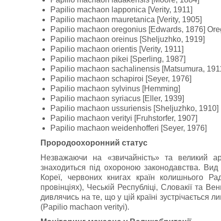
Papilio machaon lapponica [Verity, 1911]
Papilio machaon mauretanica [Verity, 1905]
Papilio machaon oregonius [Edwards, 1876] Ore
Papilio machaon oreinus [Sheljuzhko, 1919]
Papilio machaon orientis [Verity, 1911]
Papilio machaon pikei [Sperling, 1987]
Papilio machaon sachalinensis [Matsumura, 191
Papilio machaon schapiroi [Seyer, 1976]
Papilio machaon sylvinus [Hemming]
Papilio machaon syriacus [Eller, 1939]
Papilio machaon ussuriensis [Sheljuzhko, 1910]
Papilio machaon verityi [Fruhstorfer, 1907]
Papilio machaon weidenhofferi [Seyer, 1976]
Прородоохоронний статус
Незважаючи на «звичайність» та великий аре
знаходиться під охороною законодавства. Вид
Кореї, червоних книгах країн колишнього Ра
провінціях), Чеській Республіці, Словакії та Ве
дивлячись на те, що у цій країні зустрічається л
(Papilio machaon verityi).