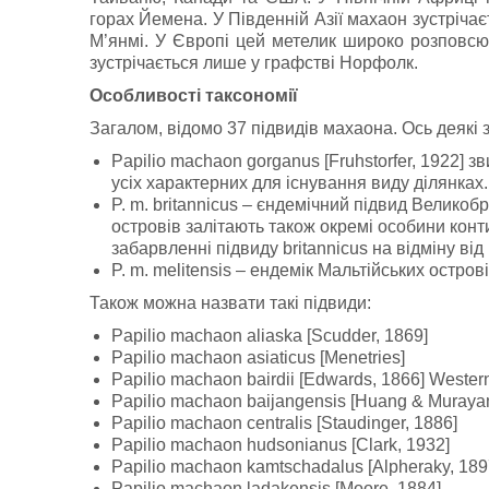
горах Йемена. У Південній Азії махаон зустрічаєтьс
М’янмі. У Європі цей метелик широко розповсюдж
зустрічається лише у графстві Норфолк.
Особливості таксономії
Загалом, відомо 37 підвидів махаона. Ось деякі 
Papilio machaon gorganus [Fruhstorfer, 1922] 
усіх характерних для існування виду ділянках.
P. m. britannicus – єндемічний підвид Великоб
островів залітають також окремі особини кон
забарвленні підвиду britannicus на відміну ві
P. m. melitensis – ендемік Мальтійських острові
Також можна назвати такі підвиди:
Papilio machaon aliaska [Scudder, 1869]
Papilio machaon asiaticus [Menetries]
Papilio machaon bairdii [Edwards, 1866] Wester
Papilio machaon baijangensis [Huang & Muraya
Papilio machaon centralis [Staudinger, 1886]
Papilio machaon hudsonianus [Clark, 1932]
Papilio machaon kamtschadalus [Alpheraky, 189
Papilio machaon ladakensis [Moore, 1884]