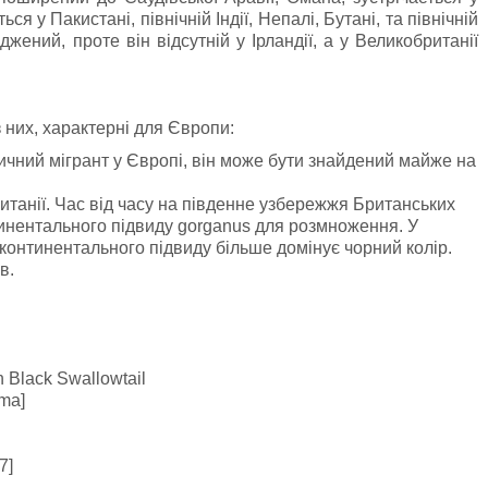
я у Пакистані, північній Індії, Непалі, Бутані, та північній
ений, проте він відсутній у Ірландії, а у Великобританії
з них, характерні для Європи:
звичний мігрант у Європі, він може бути знайдений майже на
ританії. Час від часу на південне узбережжя Британських
тинентального підвиду gorganus для розмноження. У
д континентального підвиду більше домінує чорний колір.
в.
n Black Swallowtail
ma]
7]