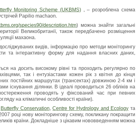
terfly Monitoring Scheme (UKBMS)
, – розроблена схема
стрічей Papilio machaon.
kbms.org/species90/description.htm
) можна знайти загальні
ериторії Великобританії, також передбачено розміщення
уляції махаона.
осліджуваних видів, інформацію про методи моніторингу
кти та інтерактивну форму для надання власних даних,
ться на досить високому рівні та проходить регулярно по
ахівцями, так і ентузіастами кожен рік з квітня до кінця
них постійних маршрутах (трансектах) довжиною 2-4 км і
ами існування ділянки. В ідеалі проводиться 26 обліків на
спостереження проводять у фіксований час при певних
гляду на кліматичні особливості країни).
з
Butterfly Conservation
,
Centre for Hydrology and Ecology
та
007 році нову моніторингову схему, покликану покращити
еликів країни. Докладніше з цікавим нововведенням можна