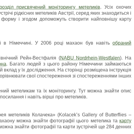
розділ присвячений моніторингу метеликів
. Усіх охочих
трічі рідкісних метеликів Австрії, серед яких знаходиться і
 форму і згодом допоможуть створити найповнішу карту
і в Німеччині. У 2006 році махаон був навіть
обраний
внічний Рейн-Вестфалія (
NABU Nordrhein-Westfalen
). На
она
. Багато людей з цього району Німеччини займаються
 вклад у їх дослідження. На сторінці розміщена інструкція
 порівнювати свої спостереження зі спостереженнями інших
ний метеликам та їх моніторингу. Тут можна знайти опис
 посилання і навіть вірші про метеликів.
я метеликів Колачека» (Kolacek’s Gallery of Butterflies –
махаону можна знайти фотографії цього метелика та
карту
 можна знайти фотографії та карти зустрічей ще 284 денних