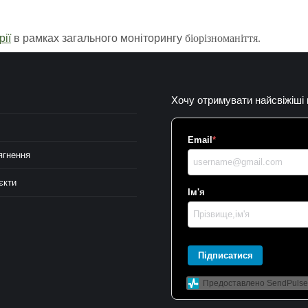
ії
в рамках загального моніторингу
біорізноманіття.
Хочу отримувати найсвіжіші
Email
*
ягнення
єкти
Ім'я
Підписатися
Предоставлено SendPulse