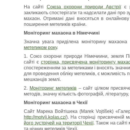
На сайті
Союза охорони природи Австрії
є
закликають спостерігати та надсилати дані про зус
махаон. Отримані дані вносяться в онлайнову
поширення метеликів країни.
Моніторинг махаона в Німеччині
Значна увага приділена моніторину махаона 
метеликом року
.
1. Союз охорони природи Німечиини, земля Пі
сайті є
сторінка, присвячена моніторингу маха
спостереженням за метеликами і вносять значний
для проведення обліку метеликів, є можливість
мешканців землі.
2.
Моніторинг метеликів
– сайт цілком присвяче
методів, значну кількість фотографій, літературу,
Моніторинг махаона в Чехії
Сайт Марека Войтішека (Marek Vojtíšek) «Галере
http://motyli.kolas.cz/
). На сторінці присвяченій 
його зустрічей на території Чехії
. Також на сайті
та нічних метеликів Чехії.