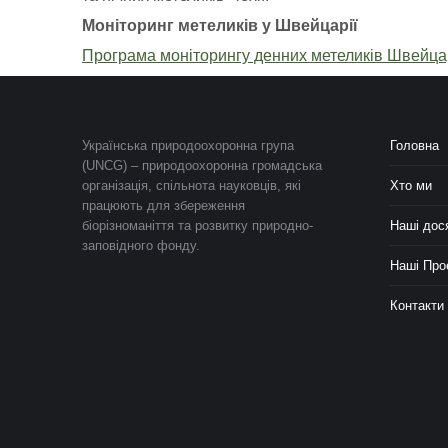
Моніторинг метеликів у Швейцарії
Програма моніторингу денних метеликів Швейцар
Українська природоохоронна група
Головна
(UNCG) – природоохоронна громадська
організація, спільнота науковців, які
Хто ми
працюють для збереження
біорізноманіття та розвитку природно-
Наші дос
заповідного фонду.
Наші Про
Контакти