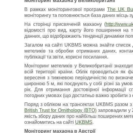
Моніторинг махаона у Великобританії
В рамках моніторингової програми
The UK But
моніторингу та поповнюється база даних місць зу
На сторінці присвяченій махаону (
http://www.u
відомості про вид, карту його поширення на т
данних, що відображають тенденції динаміки поп
Загалом на сайті UKBMS можна знайти список д
метеликів та обробки отриманих даних, конта
публікації та звіти, корисні посилання.
Моніторинг метеликів у Великобританії знаходи
всій території країни. Облік проводиться як ф
вересеня з тижневою періодичністю по визначе
широною 5 м, які поєднують у собі різні за умов
рік. Для отримання достовірної інформації 
погодних умовах (що достатньо важко зробити з о
Поряд з обліком на трансектах UKBMS разом 
British Trust for Ornithology (BTO)
запровадили у 2
якість збору даних про найбільш поширених мет
ознайомитись на сайті
UKBMS
.
Моніторинг махаона в Австрії