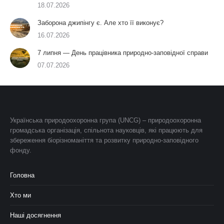
18.07.2026
Заборона джипінгу є. Але хто її виконує?
16.07.2026
7 липня — День працівника природно-заповідної справи
07.07.2026
Українська природоохоронна група (UNCG) – природоохоронна
громадська організація, спільнота науковців, які працюють для
збереження біорізноманіття та розвитку природно-заповідного
фонду.
Головна
Хто ми
Наші досягнення