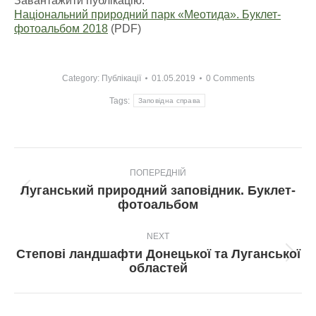
Завантажити публікацію:
Національний природний парк «Меотида». Буклет-
фотоальбом 2018
(PDF)
Category:
Публікації
01.05.2019
0 Comments
Tags:
Заповідна справа
Post
ПОПЕРЕДНІЙ
navigation
Луганський природний заповідник. Буклет-
Попередній
фотоальбом
пост:
NEXT
Степові ландшафти Донецької та Луганської
Next
областей
post: