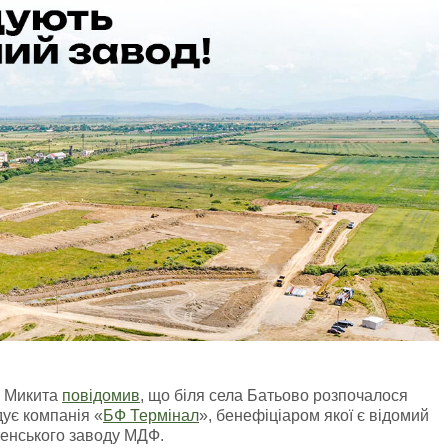
р Микита
повідомив
, що біля села Батьово розпочалося
ує компанія «
БФ Термінал
», бенефіціаром якої є відомий
тенського заводу МДФ.