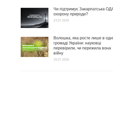
Чи підтримує Закарпатська ОД
охорону природи?
23.07.2026
Волошка, яка росте лише в одн
громаді України: науковці
перевірили, чи пережила вона
війну
18.07.2026