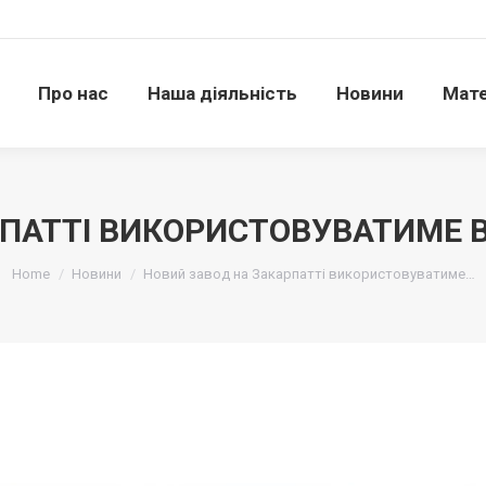
Про нас
Наша діяльність
Новини
Матері
Про нас
Наша діяльність
Новини
Мате
ПАТТІ ВИКОРИСТОВУВАТИМЕ 
Ви тут:
Home
Новини
Новий завод на Закарпатті використовуватиме…