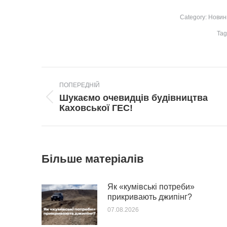
Category:
Новин
Tag
Post
ПОПЕРЕДНІЙ
navigation
Шукаємо очевидців будівництва
Попередній
Каховської ГЕС!
пост:
Більше матеріалів
Як «кумівські потреби»
прикривають джипінг?
07.08.2026