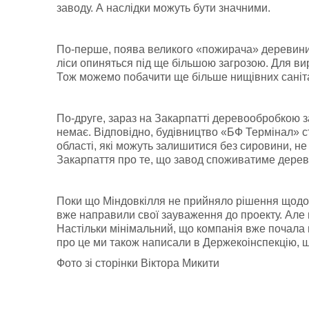
заводу. А наслідки можуть бути значними.
По-перше, поява великого «пожирача» деревини 
ліси опиняться під ще більшою загрозою. Для ви
Тож можемо побачити ще більше нищівних саніта
По-друге, зараз на Закарпатті деревообробкою з
немає. Відповідно, будівництво «БФ Термінал» 
області, які можуть залишитися без сировини, не
Закарпаття про те, що завод споживатиме дереви
Поки що Міндовкілля не прийняло рішення щодо е
вже направили свої зауваження до проекту. Але 
Настільки мінімальний, що компанія вже почала 
про це ми також написали в Держекоінспекцію, 
Фото зі сторінки Віктора Микити