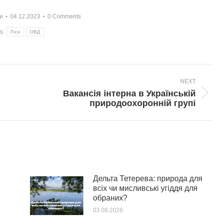
и
04.12.2023
0 Comments
s:
Ліси
ОВД
NEXT
Вакансія інтерна в Українській
Next
природоохоронній групі
post:
Дельта Тетерева: природа для
всіх чи мисливські угіддя для
обраних?
03.08.2026