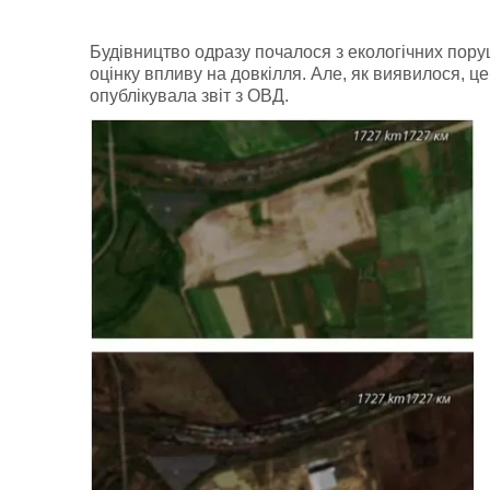
Будівництво одразу почалося з екологічних пор
оцінку впливу на довкілля. Але, як виявилося, 
опублікувала звіт з ОВД.