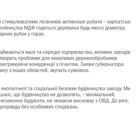
стимулюватиме лісівників активніше рубати − карпатські
робництва МДФ годиться деревина будь-якого діаметру.
рних рубок у горах.
аймаються малі та середні підприємства, великих заводів
створить проблеми для невеликих деревообробників
 витримуючи конкуренції з гігантом. Заяви губернатора
ну з інших областей, звучать сумнівно.
кологічної та соціальної безпеки будівництва заводу. Ми
шанс, що будівництво не дозволять, − мінімальний.
незаконно будувати, не чекаючи висновку з ОВД. До речі,
щоправда без особливих сподівань.