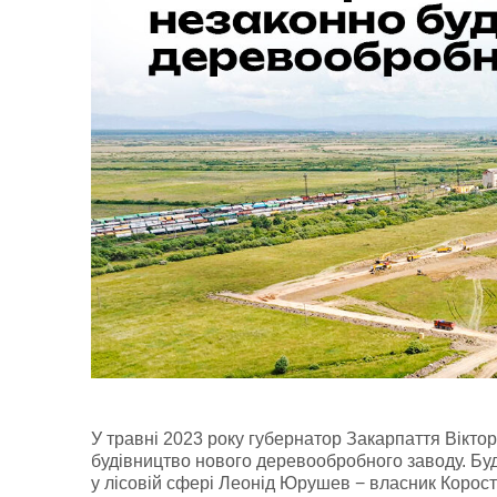
У травні 2023 року губернатор Закарпаття Вікто
будівництво нового деревообробного заводу. Буд
у лісовій сфері Леонід Юрушев − власник Корос