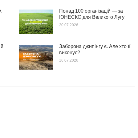
А
Понад 100 організацій — за
ЮНЕСКО для Великого Лугу
20.07.2026
ій
Заборона джипінгу є. Але хто її
виконує?
16.07.2026