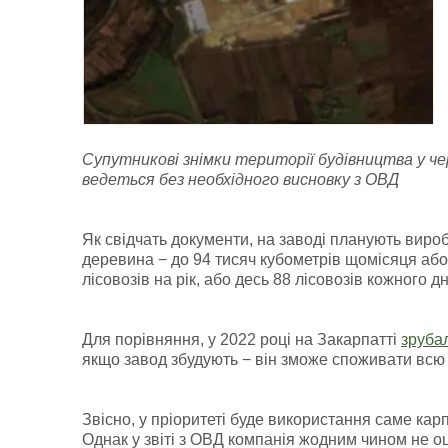
Супутникові знімки території будівництва у чер
ведеться без необхідного висновку з ОВД
Як свідчать документи, на заводі планують виро
деревина − до 94 тисяч кубометрів щомісяця або 
лісовозів на рік, або десь 88 лісовозів кожного дн
Для порівняння, у 2022 році на Закарпатті
зруба
якщо завод збудують − він зможе споживати всю 
Звісно, у пріоритеті буде використання саме ка
Однак у звіті з ОВД компанія жодним чином не оці