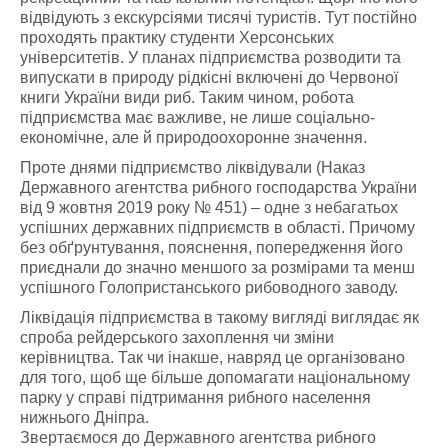
відвідують з екскурсіями тисячі туристів. Тут постійно
проходять практику студенти Херсонських
університетів. У планах підприємства розводити та
випускати в природу рідкісні включені до Червоної
книги України види риб. Таким чином, робота
підприємства має важливе, не лише соціально-
економічне, але й природоохоронне значення.
Проте днями підприємство ліквідували (Наказ
Державного агентства рибного господарства України
від 9 жовтня 2019 року № 451) – одне з небагатьох
успішних державних підприємств в області. Причому
без обґрунтування, пояснення, попередження його
приєднали до значно меншого за розмірами та менш
успішного Голопристанського рибоводного заводу.
Ліквідація підприємства в такому вигляді виглядає як
спроба рейдерського захоплення чи зміни
керівництва. Так чи інакше, навряд це організовано
для того, щоб ще більше допомагати національному
парку у справі підтримання рибного населення
нижнього Дніпра.
Звертаємося до Державного агентства рибного