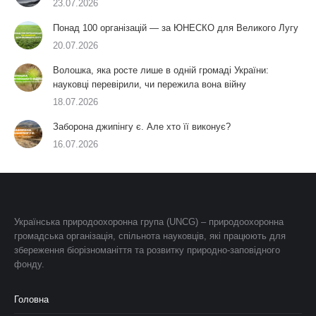
23.07.2026
Понад 100 організацій — за ЮНЕСКО для Великого Лугу
20.07.2026
Волошка, яка росте лише в одній громаді України:
науковці перевірили, чи пережила вона війну
18.07.2026
Заборона джипінгу є. Але хто її виконує?
16.07.2026
Українська природоохоронна група (UNCG) – природоохоронна
громадська організація, спільнота науковців, які працюють для
збереження біорізноманіття та розвитку природно-заповідного
фонду.
Головна