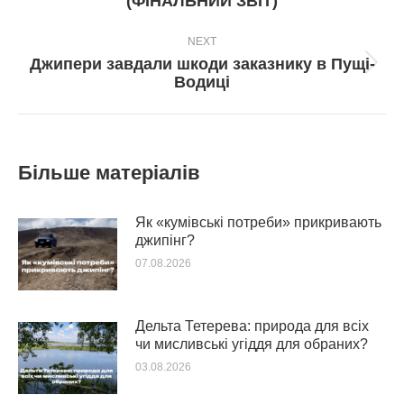
(ФІНАЛЬНИЙ ЗВІТ)
NEXT
Джипери завдали шкоди заказнику в Пущі-
Next
Водиці
post:
Більше матеріалів
Як «кумівські потреби» прикривають
джипінг?
07.08.2026
Дельта Тетерева: природа для всіх
чи мисливські угіддя для обраних?
03.08.2026