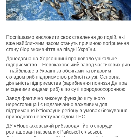
Поспішаємо висловити своє ставлення до подій, які
вже найближчим часом стануть причиною погіршення
стану біорізноманіття на півдні України.
Донедавна на Херсонщині працювало унікальне
підприємство – Новокаховський завод частикових риб
– найбільше в Україні за обсягами та видовим
складом риб підприємство рибної галузі. Основна
діяльність підприємства (зарибнення пониззя Дніпра
місцевими видами риб) є по суті природоохоронною.
Завод фактично виконує функцію штучного
нерестовища і є надзвичайно важливим для
підтримання іхтіофауни регіону в умовах блокування
природного нересту каскадом ГЕС.
ДУ «Новокаховський рибзавод» і його споруди
розташовані на землях Райської сільської,