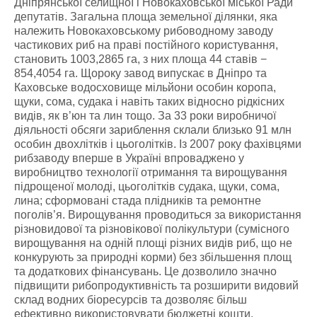
Дніпрянської селищної і Новокаховської міської Ради
депутатів. Загальна площа земельної ділянки, яка
належить Новокаховському рибоводному заводу
частикових риб на праві постійного користування,
становить 1003,2865 га, з них площа 44 ставів −
854,4054 га. Щороку завод випускає в Дніпро та
Каховське водосховище мільйони особин коропа,
щуки, сома, судака і навіть таких відносно рідкісних
видів, як в’юн та лин тощо. За 33 роки виробничої
діяльності обсяги зариблення склали близько 91 млн
особин двохлітків і цьоголітків. Із 2007 року фахівцями
рибзаводу вперше в Україні впроваджено у
виробництво технології отримання та вирощування
підрощеної молоді, цьоголітків судака, щуки, сома,
лина; сформовані стада плідників та ремонтне
поголів’я. Вирощування проводиться за використання
різновидової та різновікової полікультури (сумісного
вирощування на одній площі різних видів риб, що не
конкурують за природні корми) без збільшення площ
та додаткових фінансувань. Це дозволило значно
підвищити рибопродуктивність та розширити видовий
склад водних біоресурсів та дозволяє більш
ефективно використовувати бюджетні кошти.