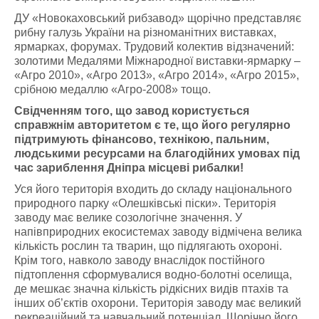
ДУ «Новокаховський рибзавод» щорічно представляє
рибну галузь України на різноманітних виставках,
ярмарках, форумах. Трудовий колектив відзначений:
золотими Медалями Міжнародної виставки-ярмарку –
«Агро 2010», «Агро 2013», «Агро 2014», «Агро 2015»,
срібною медаллю «Агро-2008» тощо.
Свідченням того, що завод користується
справжнім авторитетом є те, що його регулярно
підтримують фінансово, технікою, пальним,
людськими ресурсами на благодійних умовах під
час зариблення Дніпра місцеві рибалки!
Уся його територія входить до складу національного
природного парку «Олешківські піски». Територія
заводу має велике созологічне значення. У
напівприродних екосистемах заводу відмічена велика
кількість рослин та тварин, що підлягають охороні.
Крім того, навколо заводу внаслідок постійного
підтоплення сформувалися водно-болотні оселища,
де мешкає значна кількість рідкісних видів птахів та
інших об’єктів охорони. Територія заводу має великий
рекреаційний та навчальний потенціал. Щорічно його