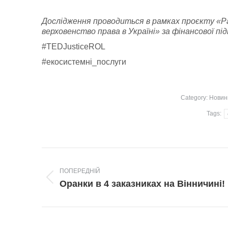
Дослідження проводиться в рамках проєкту «Ра
верховенство права в Україні» за фінансової 
#TEDJusticeROL
#екосистемні_послуги
Category:
Новин
Tags:
Post
navigation
ПОПЕРЕДНІЙ
Попередній
Оранки в 4 заказниках на Вінничині!
пост: