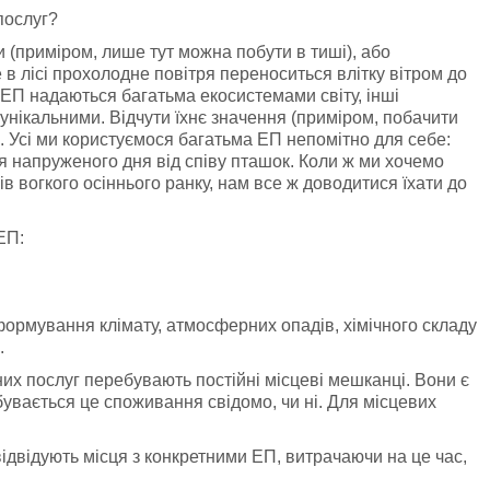
послуг?
(приміром, лише тут можна побути в тиші), або
 в лісі прохолодне повітря переноситься влітку вітром до
ь ЕП надаються багатьма екосистемами світу, інші
є унікальними. Відчути їхнє значення (приміром, побачити
. Усі ми користуємося багатьма ЕП непомітно для себе:
я напруженого дня від співу пташок. Коли ж ми хочемо
в вогкого осіннього ранку, нам все ж доводитися їхати до
ЕП:
рмування клімату, атмосферних опадів, хімічного складу
.
их послуг перебувають постійні місцеві мешканці. Вони є
бувається це споживання свідомо, чи ні. Для місцевих
відвідують місця з конкретними ЕП, витрачаючи на це час,