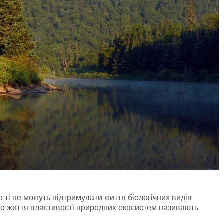
о ті не можуть підтримувати життя біологічних видів
ого життя властивості природних екосистем називають