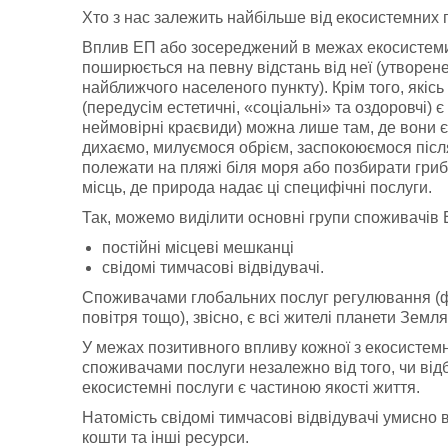
Хто з нас залежить найбільше від екосистемних 
Вплив ЕП або зосереджений в межах екосистеми 
поширюється на певну відстань від неї (утворене
найближчого населеного пункту). Крім того, якіс
(передусім естетичні, «соціальні» та оздоровчі) 
неймовірні краєвиди) можна лише там, де вони є
дихаємо, милуємося обрієм, заспокоюємося післ
полежати на пляжі біля моря або позбирати грибі
місць, де природа надає ці специфічні послуги.
Так, можемо виділити основні групи споживачів 
постійні місцеві мешканці
свідомі тимчасові відвідувачі.
Споживачами глобальних послуг регулювання (фо
повітря тощо), звісно, є всі жителі планети Земля
У межах позитивного впливу кожної з екосистемн
споживачами послуги незалежно від того, чи від
екосистемні послуги є частиною якості життя.
Натомість свідомі тимчасові відвідувачі умисно 
кошти та інші ресурси.