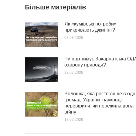
Більше матеріалів
Як «кумівські потреби»
прикривають джипінг?
07.08.2026
Чи підтримує Закарпатська ОД
охорону природи?
23.07.2026
Волошка, яка росте лише в одн
громаді України: науковці
перевірили, чи пережила вона
війну
18.07.2026