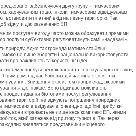
середковано, забезпечуючи другу групу – тимчасових
том, харчуванням тощо. Інколи тимчасовим відвідувачам
т встановити платний вхід на певну територію. Так,
щоб відчути дію зазначених ЕП.
емним послугам вигоду часто можна обрахувати прямими
 до послуги суб’єктивно регулюватимуть самі «надавачі».
ти природу. Адже так громада матиме стабільні
о зможе не лише зберегти і раціонально використовувати
ти про важливість та користь цієї ідеї.
осистемні послуги регулювання та соціокультурні послуги,
. Приміром, під час бойових дій частина екосистем
замінування. Знищення екосистем (наприклад, лісовими
ування ж діє інакше. Воно відкидає можливість
яє процес надання біотопами послуг регулювання.
ованих територій, не відчують погіршення природних
тимчасових відвідувачів, очевидно, що їхні прибутки
івку, вони втрачають не лише весь комплекс ЕП, якими
обіток, який залежав від притоку туристів. Так,через
страждалих виявляться представники місцевого