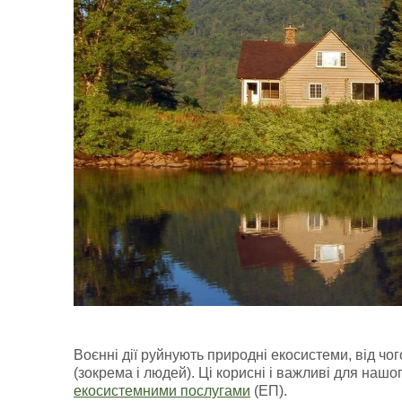
Воєнні дії руйнують природні екосистеми, від чог
(зокрема і людей). Ці корисні і важливі для наш
екосистемними послугами
(ЕП).