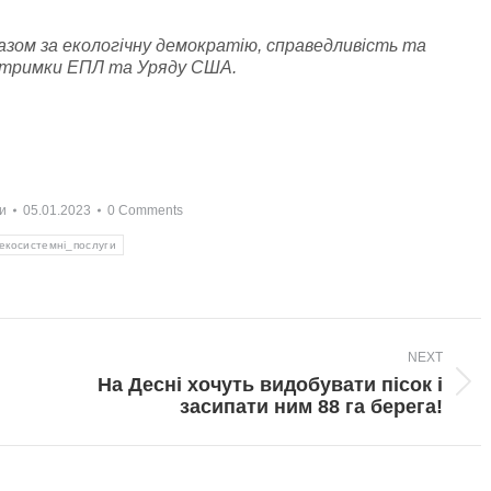
зом за екологічну демократію, справедливість та
підтримки ЕПЛ та Уряду США.
и
05.01.2023
0 Comments
екосистемні_послуги
NEXT
На Десні хочуть видобувати пісок і
Next
засипати ним 88 га берега!
post: