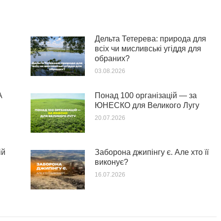
Дельта Тетерева: природа для
всіх чи мисливські угіддя для
обраних?
03.08.2026
А
Понад 100 організацій — за
ЮНЕСКО для Великого Лугу
20.07.2026
ій
Заборона джипінгу є. Але хто її
виконує?
16.07.2026