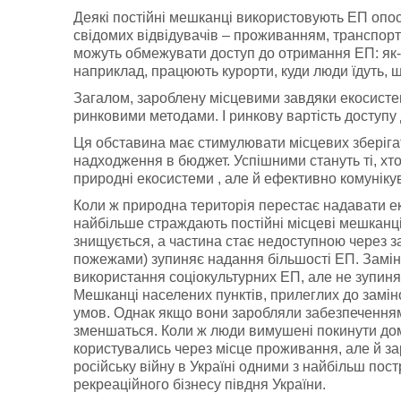
Деякі постійні мешканці використовують ЕП опо
свідомих відвідувачів – проживанням, транспор
можуть обмежувати доступ до отримання ЕП: як-о
наприклад, працюють курорти, куди люди їдуть, 
Загалом, зароблену місцевими завдяки екосист
ринковими методами. І ринкову вартість доступу
Ця обставина має стимулювати місцевих зберіга
надходження в бюджет. Успішними стануть ті, хт
природні екосистеми , але й ефективно комунікува
Коли ж природна територія перестає надавати ек
найбільше страждають постійні місцеві мешканці
знищується, а частина стає недоступною через 
пожежами) зупиняє надання більшості ЕП. Замін
використання соціокультурних ЕП, але не зупин
Мешканці населених пунктів, прилеглих до замін
умов. Однак якщо вони заробляли забезпеченням 
зменшаться. Коли ж люди вимушені покинути дом
користувались через місце проживання, але й зар
російську війну в Україні одними з найбільш по
рекреаційного бізнесу півдня України.