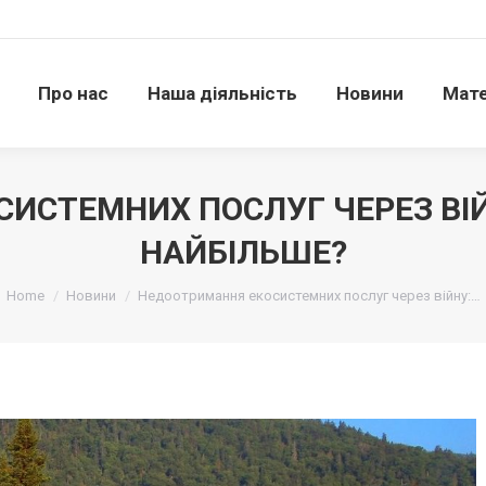
Про нас
Наша діяльність
Новини
Матері
Про нас
Наша діяльність
Новини
Мате
ИСТЕМНИХ ПОСЛУГ ЧЕРЕЗ ВІ
НАЙБІЛЬШЕ?
Ви тут:
Home
Новини
Недоотримання екосистемних послуг через війну:…