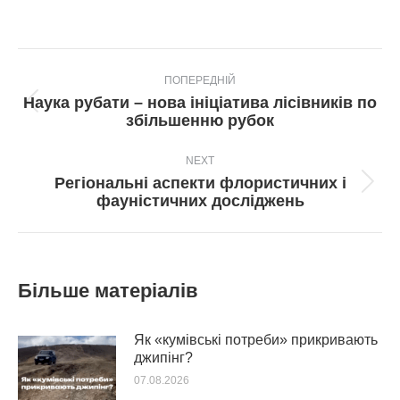
Post
ПОПЕРЕДНІЙ
navigation
Наука рубати – нова ініціатива лісівників по
Попередній
збільшенню рубок
пост:
NEXT
Регіональні аспекти флористичних і
Next
фауністичних досліджень
post:
Більше матеріалів
Як «кумівські потреби» прикривають
джипінг?
07.08.2026