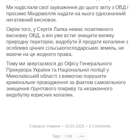
Ми надіслали свої зауваження до цього звіту з ОВД і
просимо Міндовкілля надати на нього однозначний
негативний висновок.
Окрім того, у Сергія Лапка немає позитивного
висновку ОВД, а він уже встиг знищити велику
природну територію, видобути й продати копалини з
особливо цінних сільськогосподарських земель, не
маючи на це жодного права.
Тому ми звертаємося до Офісу Генерального
Прокурора України та Національної поліції у
Миколаївській області з вимогою порушити
кримінальне провадження за фактом самовільного
знищення ґрунтового покриву та незаконного
видобутку корисних копалин.
Category:
Новини
10.03.2025
0 Comments
Tags:
ОВД
степ