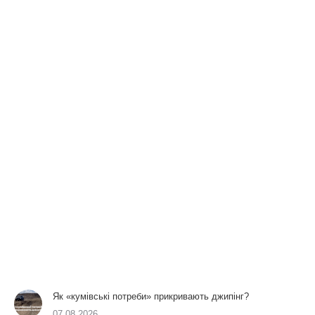
Як «кумівські потреби» прикривають джипінг?
07.08.2026