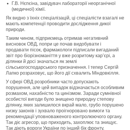
Г.В. Нєпєіна, завідувач лабораторії неорганічної
(медичної) хімії.
Як видно з їхніх спеціалізацій, ці спеціалісти взагалі не
мають компетенції проводити дослідження дикої
природи.
Таким чином, підприємець отримав негативний
висновок ОВД, попри це почав видобувати і
продавати пісок, фармакологи підписали вигаданий
звіт про біорізноманіття у вже розритому кар’єрі, а
ділянки й досі значаться як землі
сільськогосподарського призначення. І тепер Сергій
Лапко розраховує, що його дії схвалить Міндовкілля.
У сфері ОВД розробники часто допускають
порушення, але цей випадок відзначається особливим
розмахом, нахабністю та цинізмом. Заради сумнівної
особистої вигоди було знищено природну степову
ділянку, яких залишилося вкрай мало, грубо порушено
низку законів і зухвало проігноровано вимоги та
рекомендації уповноваженого контролюючого органу.
Так діє агресор, що приходить, захоплює та знищує.
Так діють вороги України по інший бік фронту.