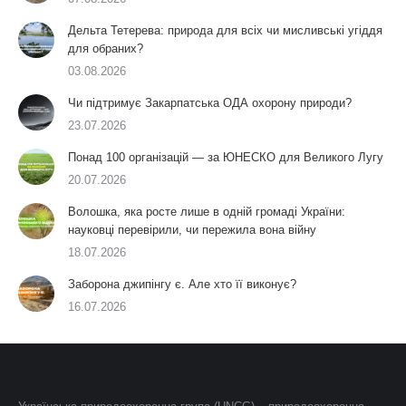
Дельта Тетерева: природа для всіх чи мисливські угіддя
для обраних?
03.08.2026
Чи підтримує Закарпатська ОДА охорону природи?
23.07.2026
Понад 100 організацій — за ЮНЕСКО для Великого Лугу
20.07.2026
Волошка, яка росте лише в одній громаді України:
науковці перевірили, чи пережила вона війну
18.07.2026
Заборона джипінгу є. Але хто її виконує?
16.07.2026