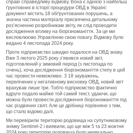
справі справедливу відмову. Вона є однією з найбільш
ґрунтовних в історії процедури ОВД в Україні:
документ містить 18 обґрунтованих порушень, а
значна частина матеріалу присвячена детальному
роз’ясненню розробникам звіту, як слід проводити
дослідження впливу на біорізноманіття. За це ми
висловлюємо Управлінню свою повагу. Відмову було
видано 4 листопада 2024 року.
Проте підприємство швидко подалося на ОВД знову.
Вже 3 лютого 2025 року з’явився новий звіт,
підготовлений у зимовий період (з листопада по
січень), хоча дослідження біорізноманіття степу в цей
час провести неможливо. З 18 зауважень,
перелічених у негативному висновку ОВД, новий звіт
врахував лише три. Тобто підприємство фактично
вдруге подало майже той самий текст, удаючи, що
можна було провести дослідження біорізноманіття під
час різдвяних свят. Але це дрібниці порівняно з тим,
що стало відомо далі.
Ми перевірили територію родовища на супутниковому
знімку Sentinel-2 і виявили, що ще між 5 та 23 жовтня
2024 року територію родовища було нелегально