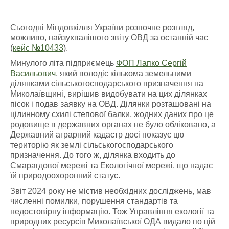
Сьогодні Міндовкілля України розпочне розгляд,
можливо, найзухвалішого звіту ОВД за останній час
(
кейс №10433
).
Минулого літа підприємець
ФОП Лапко Сергій
Васильович
, який володіє кількома земельними
ділянками сільськогосподарського призначення на
Миколаївщині, вирішив видобувати на цих ділянках
пісок і подав заявку на ОВД. Ділянки розташовані на
цілинному схилі степової балки, жодних даних про це
родовище в державних органах не було обліковано, а
Державний аграрний кадастр досі показує цю
територію як землі сільськогосподарського
призначення. До того ж, ділянка входить до
Смарагдової мережі та Екологічної мережі, що надає
їй природоохоронний статус.
Звіт 2024 року не містив необхідних досліджень, мав
численні помилки, порушення стандартів та
недостовірну інформацію. Тож Управління екології та
природних ресурсів Миколаївської ОДА видало по цій