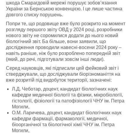
шкода Смарагдовій мережі порушує зобов’язання
України за Бернською конвенцією. І це лише частина
довгого списку порушень.
Попри те, що родовище вже було розкрито на момент
розгляду першого звіту ОВД у 2024 році, розробники
нового звіту не соромилися додати до нього новий
біологічний звіт. Ба більше, вони заявили, що
дослідження проводили навесні-восени 2024 року –
навіть раніше, ніж було розроблено попередній звіт
(який, до речі, підготували зовсім інші люди).
Серед науковців, які підписали цей фейковий звіт і
стверджували, що досліджували біорізноманіття на
вже розритій під видобуток території, зазначені:
Л.Д. Чеботар, доцент, кандидат біологічних наук
кафедри медичної біології та фізики, мікробіології,
гістології, фізіології та патофізіології ЧНУ ім. Петра
Могили,
О.М. Ларичева, доцент, кандидат біологічних наук
кафедри фармації, фармакології, медичної,
біоорганічної та біологічної хімії ЧНУ ім. Петра
Могили,