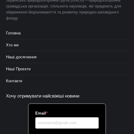
Українська природоохоронна група (UNCG) – природоохоронна
громадська організація, спільнота науковців, які працюють для
збереження біорізноманіття та розвитку природно-заповідного
фонду.
Головна
Хто ми
Наші досягнення
Наші Проєкти
Контакти
Хочу отримувати найсвіжіші новини
Email
*