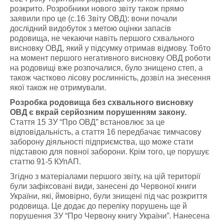
розкрито. Розробники нового звіту також прямо
заявили про це (с.16 Звіту ОВД): вони почали
дослідний видобуток з метою оцінки запасів
родовища, не чекаючи навіть першого схвального
висновку ОВД, який у підсумку отримав відмову. Тобто
на момент першого негативного висновку ОВД роботи
на родовищі вже розпочалися, було знищено степ, а
також частково лісову рослинність, дозвіл на знесення
якої також не отримували.
Розробка родовища без схвального висновку
ОВД є вкрай серйозним порушенням закону.
Стаття 15 ЗУ “Про ОВД” встановлює за це
відповідальність, а стаття 16 передбачає тимчасову
заборону діяльності підприємства, що може стати
підставою для повної заборони. Крім того, це порушує
статтю 91-5 КУпАП.
Згідно з матеріалами першого звіту, на цій території
були зафіксовані види, занесені до Червоної книги
України, які, ймовірно, були знищені під час розкриття
родовища. Це додає до переліку порушень ще й
порушення ЗУ “Про Червону книгу України”. Нанесена