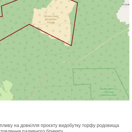
пливу на довкілля проєкту видобутку торфу родовища
товлення паливного брикету.