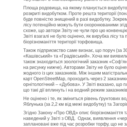
Площа родовища, на якому планується видобуток
розкриті видобутком. Проте решта території (пон
буде повністю знищений в разі видобутку. Зокрема
лісу потенційно можуть бути охоронюваними згід
схоже, що автори Звіту не чули про цю конвенцію,
Звіті взагалі не було оцінено, як вирубка лісу 
біорізноманіття території торфовища.
Також підприємство саме визнає, що поруч (за 
«Кашівський» та «Градівський». Хоча ми виявили,
також знаходиться зоологічний заказник «Соф’ян
на рисунку нижче). Авторами Звіту не було оціне
жодного із цих заказників. Між іншим магістраль
карт OpenStreetMap, проходить через 2 заказники
орнітологічний – «Дубова». У Звіті вказано, що 
що такі дії вплинуть і на водний режим заказникі
Не оцінено і те, як зміниться рівень ґрунтових
Яблунька (за 2,2 км від межі видобутку) та Загорів
Згідно Закону «Про ОВД» опис біорізноманіття та
наведений у Звіті з ОВД. Однак, виявлення «чер
заплановані вже під час розробки торфу, що не 