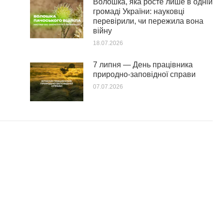
Волошка, яка росте лише в одній
громаді України: науковці
перевірили, чи пережила вона
війну
18.07.2026
7 липня — День працівника
природно-заповідної справи
07.07.2026