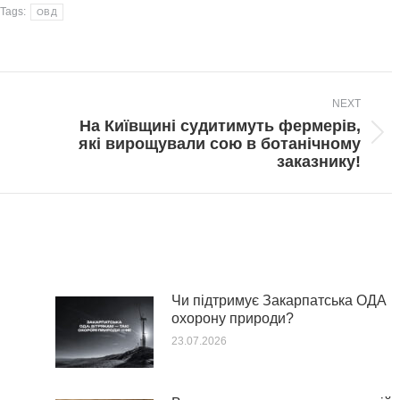
Tags:
ОВД
NEXT
На Київщині судитимуть фермерів,
Next
які вирощували сою в ботанічному
post:
заказнику!
Чи підтримує Закарпатська ОДА
охорону природи?
23.07.2026