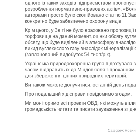
одного із таких заходів підприємством пропонує
розроблення нормативно-правових актів». «Вол
авторами просто було скопійовано статтю 11 Зак
конкретно буде забезпечено охорону видів.
Крім цього, у Звіті не було враховано пропозиці
торфовище на даний момент, оцінки обсягу вугл
обсягу, що буде виділений в атмосферу внаслідок
викид вуглекислого газу внаслідок мінералізац
(запланований видобуток 54 тис т/рік).
Українська природоохоронна група підготувала з
часом відправить їх до Міндовкілля з проханням 
для збереження цінних природних територій.
Ви також можете долучитися, останній день под
Про подальший хід справи повідомимо згодом.
Ми моніторимо всі проекти ОВД, які можуть впли
громадськість читати та писати зауваження згід
Category:
Новин