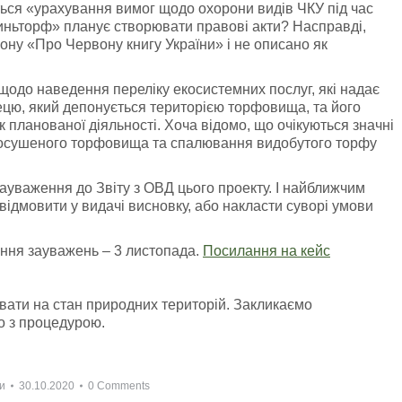
ться «урахування вимог щодо охорони видів ЧКУ під час
иньторф» планує створювати правові акти? Насправді,
ону «Про Червону книгу України» і не описано як
ї щодо наведення переліку екосистемних послуг, які надає
ецю, який депонується територією торфовища, та його
 планованої діяльності. Хоча відомо, що очікуються значні
ії осушеного торфовища та спалювання видобутого торфу
ауваження до Звіту з ОВД цього проекту. І найближчим
відмовити у видачі висновку, або накласти суворі умови
ання зауважень – 3 листопада.
Посилання на кейс
вати на стан природних територій. Закликаємо
но з процедурою.
и
30.10.2020
0 Comments