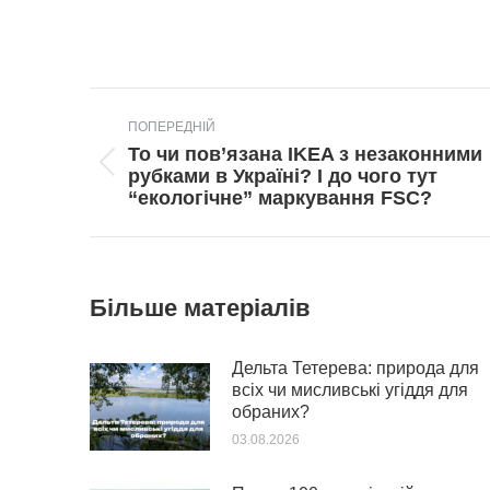
Post
ПОПЕРЕДНІЙ
navigation
То чи пов’язана IKEA з незаконними
Попередній
рубками в Україні? І до чого тут
пост:
“екологічне” маркування FSC?
Більше матеріалів
Дельта Тетерева: природа для
всіх чи мисливські угіддя для
обраних?
03.08.2026