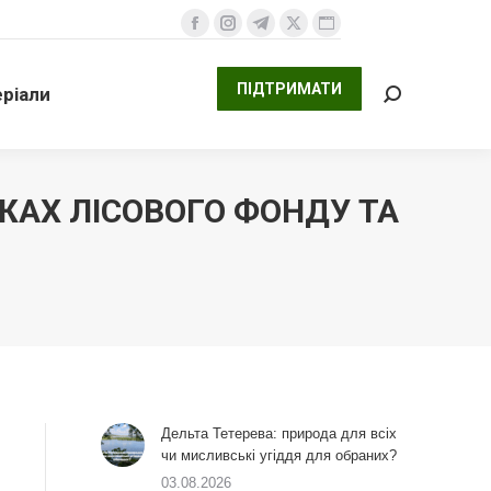
ПІДТРИМАТИ
али
Facebook
Instagram
Telegram
X
Website
Search:
сторінка
сторінка
сторінка
сторінка
сторінка
ПІДТРИМАТИ
ріали
відкривається
відкривається
відкривається
відкривається
відкривається
Search:
у
у
у
у
у
новому
новому
новому
новому
новому
вікні
вікні
вікні
вікні
вікні
ЖАХ ЛІСОВОГО ФОНДУ ТА
Дельта Тетерева: природа для всіх
чи мисливські угіддя для обраних?
03.08.2026