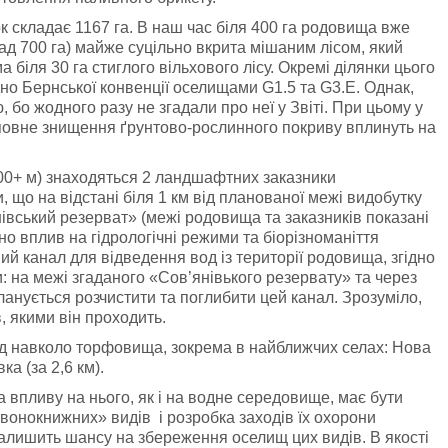
 складає 1167 га. В наш час біля 400 га родовища вже
ад 700 га) майже суцільно вкрита мішаним лісом, який
 біля 30 га стиглого вільхового лісу. Окремі ділянки цього
но Бернської конвенції оселищами G1.5 та G3.Е. Однак,
 бо жодного разу не згадали про неї у Звіті. При цьому у
та повне знищення ґрунтово-рослинного покриву вплинуть на
300+ м) знаходяться 2 ландшафтних заказники
 що на відстані біля 1 км від планованої межі видобутку
івський резерват» (межі родовища та заказників показані
но вплив на гідрологічні режими та біорізноманіття
ний канал для відведення вод із території родовища, згідно
: на межі згаданого «Сов’янівького резервату» та через
планується розчистити та поглибити цей канал. Зрозуміло,
в, якими він проходить.
 вод навколо торфовища, зокрема в найближчих селах: Нова
ка (за 2,6 км).
 впливу на нього, як і на водне середовище, має бути
вонокнижних» видів і розробка заходів їх охорони
залишить шансу на збереження оселищ цих видів. В якості