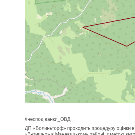
#несподіванки_ОВД
ДП «Волиньторф» проходить процедуру оцінки в
«Вутишно» в Маневицькому районі із метою виго