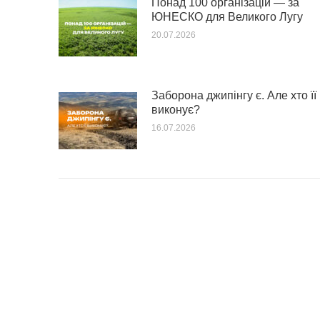
Понад 100 організацій — за
ЮНЕСКО для Великого Лугу
20.07.2026
Заборона джипінгу є. Але хто її
виконує?
16.07.2026