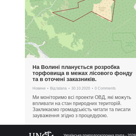
На Волині планується розробка
торфовища в межах лісового фонду
та в оточені заказників.
Новини
Від
tatana
30.10.2020
0 Comments
Ми моніторимо всі проекти ОВД, які можуть
впливати на стан природних територій.
Закликаємо громадськість читати та писати
зауваження згідно з процедурою.
Українська природоохоронна група - 2026