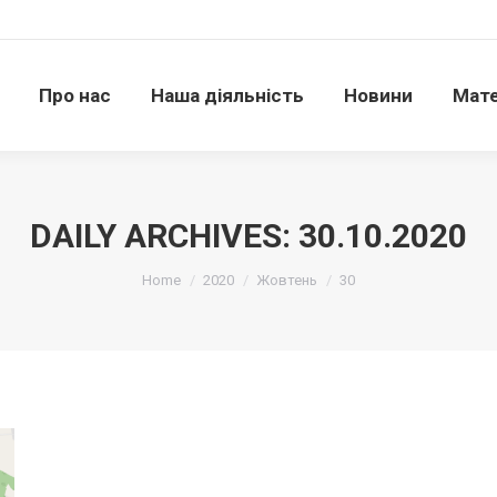
Про нас
Наша діяльність
Новини
Матері
Про нас
Наша діяльність
Новини
Мате
DAILY ARCHIVES:
30.10.2020
Ви тут:
Home
2020
Жовтень
30