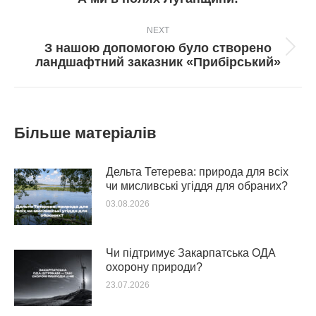
пост:
NEXT
З нашою допомогою було створено
Next
ландшафтний заказник «Прибірський»
post:
Більше матеріалів
Дельта Тетерева: природа для всіх
чи мисливські угіддя для обраних?
03.08.2026
Чи підтримує Закарпатська ОДА
охорону природи?
23.07.2026