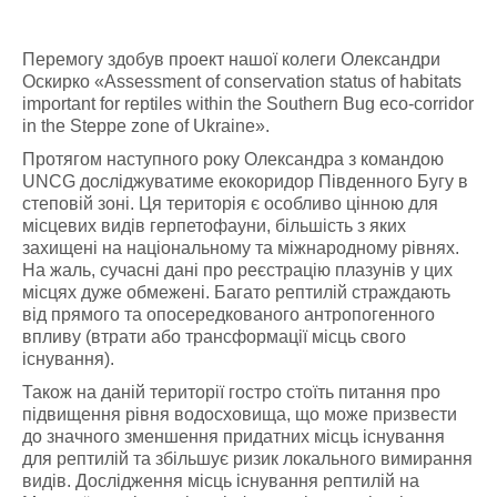
Перемогу здобув проект нашої колеги Олександри
Оскирко «Assessment of conservation status of habitats
important for reptiles within the Southern Bug eco-corridor
in the Steppe zone of Ukraine».
Протягом наступного року Олександра з командою
UNCG досліджуватиме екокоридор Південного Бугу в
степовій зоні. Ця територія є особливо цінною для
місцевих видів герпетофауни, більшість з яких
захищені на національному та міжнародному рівнях.
На жаль, сучасні дані про реєстрацію плазунів у цих
місцях дуже обмежені. Багато рептилій страждають
від прямого та опосередкованого антропогенного
впливу (втрати або трансформації місць свого
існування).
Також на даній території гостро стоїть питання про
підвищення рівня водосховища, що може призвести
до значного зменшення придатних місць існування
для рептилій та збільшує ризик локального вимирання
видів. Дослідження місць існування рептилій на