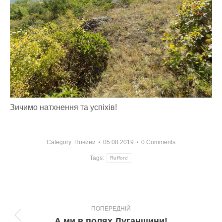
Зичимо натхнення та успіхів!
Category:
Новини
05.08.2019
0 Comments
Tags:
Rufford
Post
ПОПЕРЕДНІЙ
navigation
Попередній
А ми в полях Луганщини!