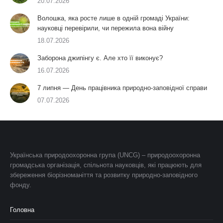
20.07.2026
Волошка, яка росте лише в одній громаді України:
науковці перевірили, чи пережила вона війну
18.07.2026
Заборона джипінгу є. Але хто її виконує?
16.07.2026
7 липня — День працівника природно-заповідної справи
07.07.2026
Українська природоохоронна група (UNCG) – природоохоронна
громадська організація, спільнота науковців, які працюють для
збереження біорізноманіття та розвитку природно-заповідного
фонду.
Головна