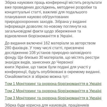
Збірка наукових праць конференції містить результати
вже проведених досліджень, методичні розробки та
концептуальні статті, важливі для подальшого
планування науково обґрунтованих
природоохоронних заходів. Зібрана у виданні
інформація дозволяє по-новому поглянути на
загальновідомі факти щодо збереження та
відновлення біорізноманіття в Україні.
До видання включені 162 матеріали за авторством
280 фахівців. У тому числі статті, присвячені
дослідженню 108 установ природно-заповідного
фонду. Ще близько 30 матеріалів, що містять реєстри
знахідок видів, занесених до Червоної
книги України, що також були подані для участі у
конференції, будуть опубліковані в окремому виданні.
Ознайомитися зі збіркою можна тут:
Tом 1 Моніторинг та охорона біорізноманіття в Україні
Tом 2 Моніторинг та охорона біорізноманіття в Україні
Tом 3 Моніторинг та охорона біорізноманіття в Україні
Збірка буде корисна для науковців, працівників