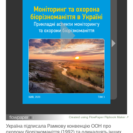
Created using FlowPaper Flipbook Maker ↗
Україна підписала Рамкову конвенцію ООН про
охорону біорізноманіття (1992) та одинадцять інших