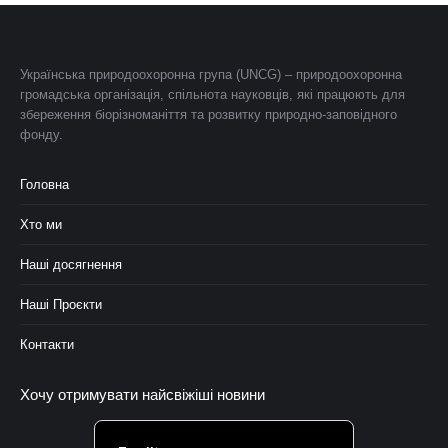
Українська природоохоронна група (UNCG) – природоохоронна
громадська організація, спільнота науковців, які працюють для
збереження біорізноманіття та розвитку природно-заповідного
фонду.
Головна
Хто ми
Наші досягнення
Наші Проєкти
Контакти
Хочу отримувати найсвіжіші новини