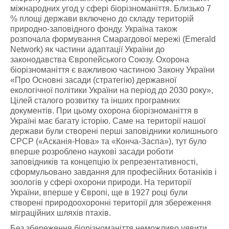
міжнародних угод у сфері біорізноманіття. Близько 7
% площі держави включено до складу територій
природно-заповідного фонду. Україна також
розпочала формування Смарагдової мережі (Emerald
Network) як частини адаптації України до
законодавства Європейського Союзу. Охорона
біорізноманіття є важливою частиною Закону України
«Про Основні засади (стратегію) державної
екологічної політики України на період до 2030 року»,
Цілей сталого розвитку та інших програмних
документів. При цьому охорона біорізноманіття в
Україні має багату історію. Саме на території нашої
держави були створені перші заповідники колишнього
СРСР («Асканія-Нова» та «Конча-Заспа»), тут було
вперше розроблено наукові засади роботи
заповідників та концепцію їх репрезентативності,
сформульовано завдання для професійних ботаніків і
зоологів у сфері охорони природи. На території
України, вперше у Європі, ще в 1927 році були
створені природоохоронні території для збереження
міграційних шляхів птахів.
Без збереження біорізноманіття неможливо уявити