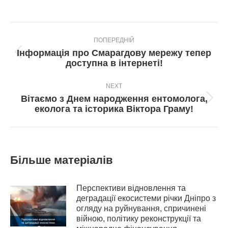
Post
ПОПЕРЕДНІЙ
navigation
Інформація про Смарагдову мережу тепер
Попередній
доступна в інтернеті!
пост:
NEXT
Вітаємо з Днем народження ентомолога,
Next
еколога та історика Віктора Граму!
post:
Більше матеріалів
Перспективи відновлення та
деградації екосистеми річки Дніпро з
огляду на руйнування, спричинені
війною, політику реконструкції та