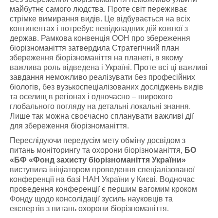
майбутнє самого людства. Проте світ переживає
стрімке вимирання видів. Це відбувається на всіх
континентах і потребує невідкладних дій кожної з
держав. Рамкова конвенція ООН про збереження
біорізноманіття затвердила Стратегічний план
збереження біорізноманіття на планеті, в якому
важлива роль відведена і Україні. Проте всі ці важливі
завдання неможливо реалізувати без професійних
біологів, без вузькоспеціалізованих досліджень видів
та оселищ в регіонах і одночасно – широкого
глобального погляду на детальні локальні знання.
Лише так можна своєчасно спланувати важливі дії
для збереження біорізноманіття.
Переслідуючи передусім мету обміну досвідом з
питань моніторингу та охорони біорізноманіття,
БО
«БФ «Фонд захисту біорізноманіття України»
виступила ініціатором проведення спеціалізованої
конференції на базі НАН України у Києві. Водночас
проведення конференції є першим вагомим кроком
Фонду щодо консолідації зусиль науковців та
експертів з питань охорони біорізноманіття.