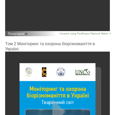
Created using FlowPaper Flipbook Maker ↗
Tом 2 Моніторинг та охорона біорізноманіття в
Україні: