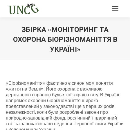
ЗБІРКА «МОНІТОРИНГ ТА
ОХОРОНА БІОРІЗНОМАНІТТЯ В
УКРАЇНІ»
Ви тут:
«Біорізноманіття» фактично є синонімом поняття
«життя на Землі». Його охорона є важливою
державною справою будь-якої з країн світу. В Україні
напрямок охорони біорізноманіття широко
представлений у законодавстві ще з перших років
незалежності, коли були розроблені закони про
природно-заповідний фонд, рослинний і тваринний
світ та започатковано ведення Червоної книги України
і Зеленої книги України.