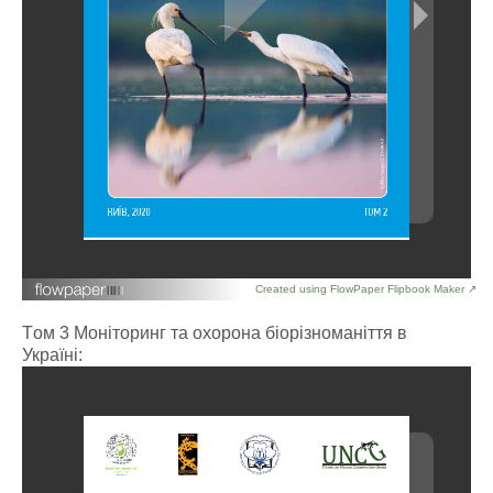
Created using FlowPaper Flipbook Maker ↗
Tом 3 Моніторинг та охорона біорізноманіття в
Україні: