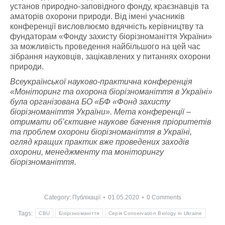
установ природно-заповідного фонду, краєзнавців та
аматорів охорони природи. Від імені учасників
конференції висловлюємо вдячність керівництву та
фундаторам «Фонду захисту біорізноманіття України»
за можливість проведення найбільшого на цей час
зібрання науковців, зацікавлених у питаннях охорони
природи.
Всеукраїнської науково-практична конференція
«Моніторинг та охорона біорізноманіття в Україні»
була організована БО «БФ «Фонд захисту
біорізноманіття України». Мета конференції –
отримати об’єктивне наукове бачення пріоритетів
та проблем охорони біорізноманіття в Україні,
огляд кращих практик вже проведених заходів
охорони, менеджменту та моніторингу
біорізноманіття.
Category:
Публікації
01.05.2020
0 Comments
Tags:
CBU
Біорізноманіття
Серія Conservation Biology in Ukraine