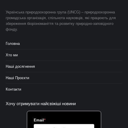
Українська природоохоронна група (UNCG) – природоохоронна
громадська організація, спільнота науковців, які працюють для
збереження біорізноманіття та розвитку природно-заповідного
фонду.
Головна
Хто ми
Наші досягнення
Наші Проєкти
Контакти
Хочу отримувати найсвіжіші новини
Email
*