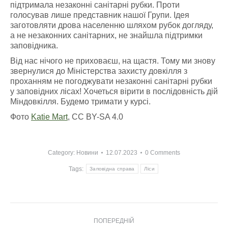
підтримала незаконні санітарні рубки. Проти
голосував лише представник нашої Групи. Ідея
заготовляти дрова населенню шляхом рубок догляду,
а не незаконних санітарних, не знайшла підтримки
заповідника.
Від нас нічого не приховаєш, на щастя. Тому ми знову
звернулися до Міністерства захисту довкілля з
проханням не погоджувати незаконні санітарні рубки
у заповідних лісах! Хочеться вірити в послідовність дій
Міндовкілля. Будемо тримати у курсі.
Фото
Katie Mart
, CC BY-SA 4.0
Category:
Новини
12.07.2023
0 Comments
Tags:
Заповідна справа
Ліси
Post
ПОПЕРЕДНІЙ
navigation