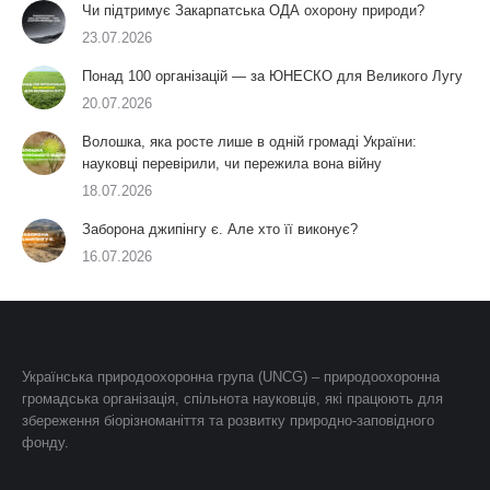
Чи підтримує Закарпатська ОДА охорону природи?
23.07.2026
Понад 100 організацій — за ЮНЕСКО для Великого Лугу
20.07.2026
Волошка, яка росте лише в одній громаді України:
науковці перевірили, чи пережила вона війну
18.07.2026
Заборона джипінгу є. Але хто її виконує?
16.07.2026
Українська природоохоронна група (UNCG) – природоохоронна
громадська організація, спільнота науковців, які працюють для
збереження біорізноманіття та розвитку природно-заповідного
фонду.