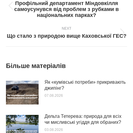
Профільний департамент Міндовкілля
Попередній
самоусунувся від проблем з рубками в
пост:
національних парках?
NEXT
Next
Що стало з природою вище Каховської ГЕС?
post:
Більше матеріалів
Як «кумівські потреби» прикривають
джипінг?
07.08.2026
Дельта Тетерева: природа для всіх
чи мисливські угіддя для обраних?
03.08.2026