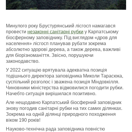
Минулого року Брустурянський лісгосп намагався
провести
незаконні санітарні рубки
у Карпатському
біосферному заповіднику. Під виглядом «дров для
населення» лісгосп планував рубати зокрема
абсолютно здорові дерева, а також дерева, важливі
для біорізноманіття. Звісно, порушуючи
законодавство.
У 2022 ситуацію врятувала адекватна позиція
тодішнього директора заповідника Миколи Тарасюка,
суспільний розголос і зважена позиція Міндовкілля.
Чиновники міністерства відмовилися погодити рубки.
Начебто ситуація вирішилася позитивно.
Але нещодавно Карпатський біосферний заповідник
знову погодив санітарні рубки на тих самих ділянках.
Зокрема на одній ділянці природного походження
віком 190 років!
Науково-технічна рада заповідника повністю