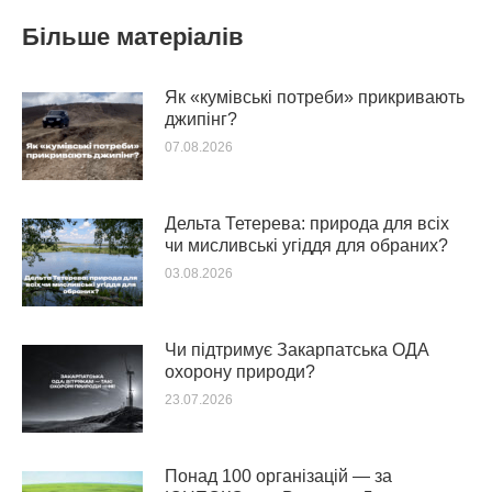
Більше матеріалів
Як «кумівські потреби» прикривають
джипінг?
07.08.2026
Дельта Тетерева: природа для всіх
чи мисливські угіддя для обраних?
03.08.2026
Чи підтримує Закарпатська ОДА
охорону природи?
23.07.2026
Понад 100 організацій — за