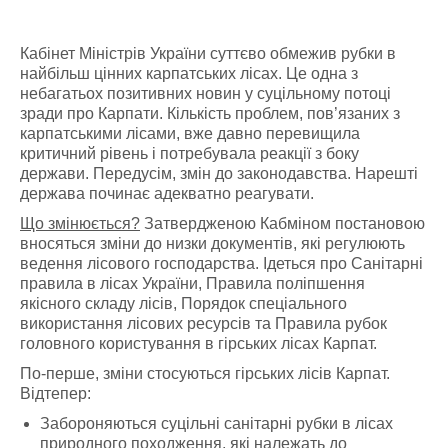
Кабінет Міністрів України суттєво обмежив рубки в
найбільш цінних карпатських лісах. Це одна з
небагатьох позитивних новин у суцільному потоці
зради про Карпати. Кількість проблем, пов’язаних з
карпатськими лісами, вже давно перевищила
критичний рівень і потребувала реакції з боку
держави. Передусім, змін до законодавства. Нарешті
держава починає адекватно реагувати.
Що змінюється?
Затвердженою Кабміном постановою
вносяться зміни до низки документів, які регулюють
ведення лісового господарства. Ідеться про Санітарні
правила в лісах України, Правила поліпшення
якісного складу лісів, Порядок спеціального
використання лісових ресурсів та Правила рубок
головного користування в гірських лісах Карпат.
По-перше, зміни стосуються гірських лісів Карпат.
Відтепер:
Забороняються суцільні санітарні рубки в лісах
природного походження, які належать до