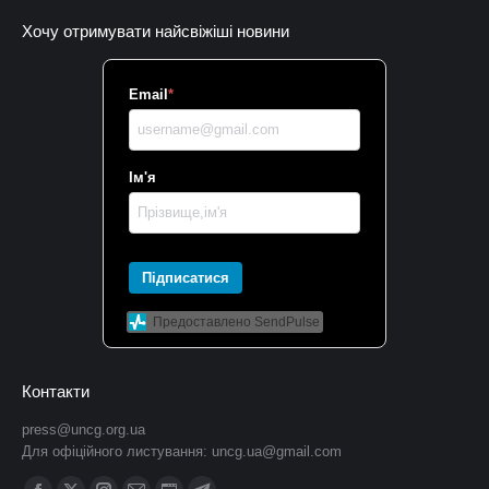
Хочу отримувати найсвіжіші новини
Email
*
Ім'я
Підписатися
Предоставлено SendPulse
Контакти
press@uncg.org.ua
Для офіційного листування:
uncg.ua@gmail.com
Find us on: