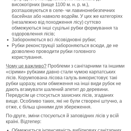
високогірних (вище 1100 м. н. р. м.),
розташовуються в селе- чи лавинонебезпечних
басейнах або навколо водойм. У цих же категоріях
(незалежно від походження лісу) суттєво
обмежуються інші суцільні рубки формування та
оздоровлення лісів;
Забороняються всі лісовідновні рубки;
Рубки реконструкції забороняються всюди, де не
дозволено проводити рубки головного
користування.
Чому це важливо?
Проблеми з санітарними та іншими
«сірими» рубками давно стали чумою карпатських
лісів. Корумпована лісова галузь використовує такі
рубки щоразу, коли обмеження на інші види рубок не
дають вгамувати шалений апетит до деревини.
Передусім це стосується захисних лісів, згаданих
вище. Особливо таких, які не були створені штучно, а
отже, є більш цінними для збереження.
По-друге, зміни стосуються й заповідних лісів у всій
країні. Відтепер:
Обмежується інтенсивність вибіркових санітарних