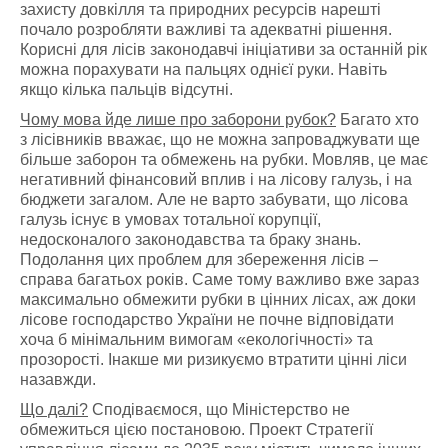
захисту довкілля та природних ресурсів нарешті
почало розробляти важливі та адекватні рішення.
Корисні для лісів законодавчі ініціативи за останній рік
можна порахувати на пальцях однієї руки. Навіть
якщо кілька пальців відсутні.
Чому мова йде лише про заборони рубок?
Багато хто
з лісівників вважає, що не можна запроваджувати ще
більше заборон та обмежень на рубки. Мовляв, це має
негативний фінансовий вплив і на лісову галузь, і на
бюджети загалом. Але не варто забувати, що лісова
галузь існує в умовах тотальної корупції,
недосконалого законодавства та браку знань.
Подолання цих проблем для збереження лісів –
справа багатьох років. Саме тому важливо вже зараз
максимально обмежити рубки в цінних лісах, аж доки
лісове господарство України не почне відповідати
хоча б мінімальним вимогам «екологічності» та
прозорості. Інакше ми ризикуємо втратити цінні ліси
назавжди.
Що далі?
Сподіваємося, що Міністерство не
обмежиться цією постановою. Проект Стратегії