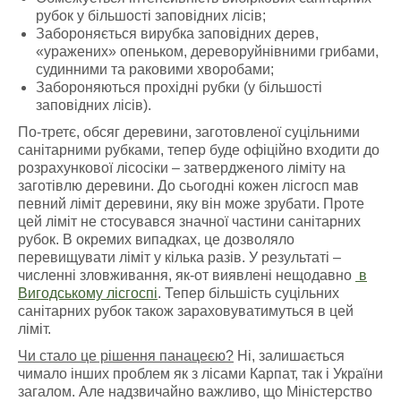
рубок у більшості заповідних лісів;
Забороняється вирубка заповідних дерев,
«уражених» опеньком, дереворуйнівними грибами,
судинними та раковими хворобами;
Забороняються прохідні рубки (у більшості
заповідних лісів).
По-третє, обсяг деревини, заготовленої суцільними
санітарними рубками, тепер буде офіційно входити до
розрахункової лісосіки – затвердженого ліміту на
заготівлю деревини. До сьогодні кожен лісгосп мав
певний ліміт деревини, яку він може зрубати. Проте
цей ліміт не стосувався значної частини санітарних
рубок. В окремих випадках, це дозволяло
перевищувати ліміт у кілька разів. У результаті –
численні зловживання, як-от виявлені нещодавно
в
Вигодському лісгоспі
. Тепер більшість суцільних
санітарних рубок також зараховуватимуться в цей
ліміт.
Чи стало це рішення панацеєю?
Ні, залишається
чимало інших проблем як з лісами Карпат, так і України
загалом. Але надзвичайно важливо, що Міністерство