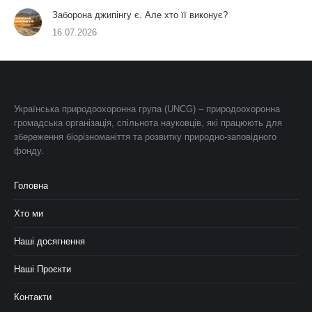
Заборона джипінгу є. Але хто її виконує?
16.07.2026
Українська природоохоронна група (UNCG) – природоохоронна
громадська організація, спільнота науковців, які працюють для
збереження біорізноманіття та розвитку природно-заповідного
фонду.
Головна
Хто ми
Наші досягнення
Наші Проєкти
Контакти