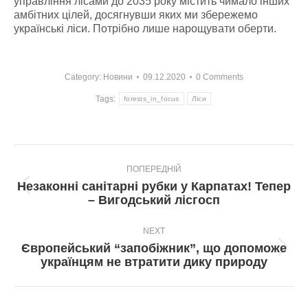
управління лісами до 2035 року містить чимало інших
амбітних цілей, досягнувши яких ми збережемо
українські ліси. Потрібно лише нарощувати оберти.
Category:
Новини
09.12.2020
0 Comments
Tags:
forests_in_focus
Ліси
Post
ПОПЕРЕДНІЙ
navigation
Незаконні санітарні рубки у Карпатах! Тепер
Попередній
– Вигодський лісгосп
пост:
NEXT
Європейський “запобіжник”, що допоможе
Next
українцям не втратити дику природу
post: