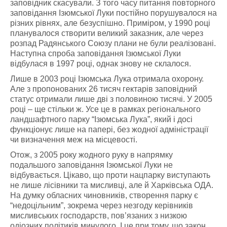
заповідник скасували. З того часу питання повторного
заповідання Ізюмської Луки постійно порушувалося на
різних рівнях, але безуспішно. Приміром, у 1990 році
планувалося створити великий заказник, але через
розпад Радянського Союзу плани не були реалізовані.
Наступна спроба заповідання Ізюмської Луки
відбулася в 1997 році, однак знову не склалося.
Лише в 2003 році Ізюмська Лука отримала охорону.
Але з пропонованих 26 тисяч гектарів заповідний
статус отримали лише дві з половиною тисячі. У 2005
році – ще стільки ж. Усе це в рамках регіонального
ландшафтного парку “Ізюмська Лука”, який і досі
функціонує лише на папері, без жодної адміністрації
чи визначення меж на місцевості.
Отож, з 2005 року жодного руку в напрямку
подальшого заповідання Ізюмської Луки не
відбувається. Цікаво, що проти нацпарку виступають
не лише лісівники та мисливці, але й Харківська ОДА.
На думку обласних чиновників, створення парку є
“недоцільним”, зокрема через незгоду керівників
мисливських господарств, пов’язаних з низкою
одіозних політиків минулого. І це при тому, що закон