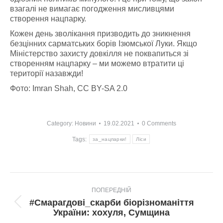
взагалі не вимагає погодження мисливцями
створення нацпарку.
Кожен день зволікання призводить до зникнення
безцінних сарматських борів Ізюмської Луки. Якщо
Міністерство захисту довкілля не поквапиться зі
створенням нацпарку – ми можемо втратити ці
території назавжди!
Фото: Imran Shah, CC BY-SA 2.0
Category:
Новини
19.02.2021
0 Comments
Tags:
за_нацпарки!
Ліси
Post
ПОПЕРЕДНІЙ
navigation
#Смарагдові_скарби біорізноманіття
Попередній
України: хохуля, Сумщина
пост: