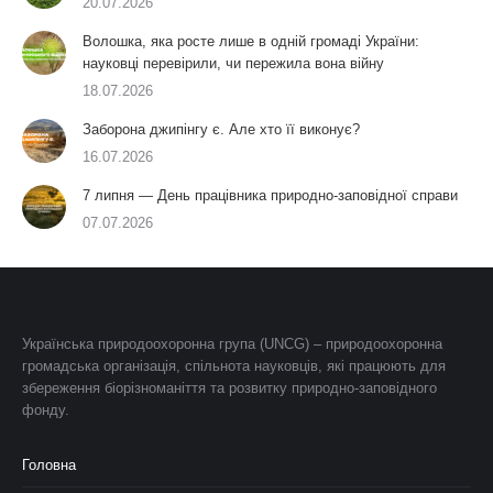
20.07.2026
Волошка, яка росте лише в одній громаді України:
науковці перевірили, чи пережила вона війну
18.07.2026
Заборона джипінгу є. Але хто її виконує?
16.07.2026
7 липня — День працівника природно-заповідної справи
07.07.2026
Українська природоохоронна група (UNCG) – природоохоронна
громадська організація, спільнота науковців, які працюють для
збереження біорізноманіття та розвитку природно-заповідного
фонду.
Головна