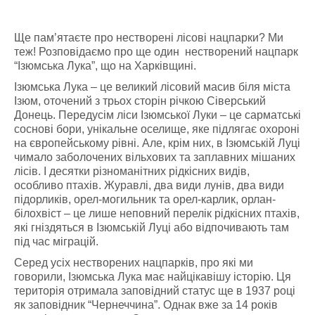
Ще пам’ятаєте про нестворені лісові нацпарки? Ми
теж! Розповідаємо про ще один нестворений нацпарк
“Ізюмська Лука”, що на Харківщині.
Ізюмська Лука – це великий лісовий масив біля міста
Ізюм, оточений з трьох сторін річкою Сіверський
Донець. Передусім ліси Ізюмської Луки – це сарматські
соснові бори, унікальне оселище, яке підлягає охороні
на європейському рівні. Але, крім них, в Ізюмській Луці
чимало заболочених вільхових та заплавних мішаних
лісів. І десятки різноманітних рідкісних видів,
особливо птахів. Журавлі, два види лунів, два види
підорликів, орел-могильник та орел-карлик, орлан-
білохвіст – це лише неповний перелік рідкісних птахів,
які гніздяться в Ізюмській Луці або відпочивають там
під час міграцій.
Серед усіх нестворених нацпарків, про які ми
говорили, Ізюмська Лука має найцікавішу історію. Ця
територія отримала заповідний статус ще в 1937 році
як заповідник “Чернеччина”. Однак вже за 14 років