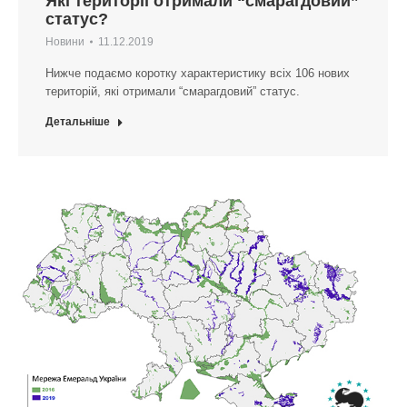
Які території отримали “смарагдовий”
статус?
Новини
11.12.2019
Нижче подаємо коротку характеристику всіх 106 нових
територій, які отримали “смарагдовий” статус.
Детальніше