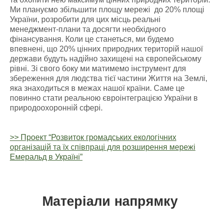
Ми плануємо збільшити площу мережі до 20% площі
України, розробити для цих місць реальні
менеджмент-плани та досягти необхідного
фінансування. Коли це станеться, ми будемо
впевнені, що 20% цінних природних територій нашої
держави будуть надійно захищені на європейському
рівні. Зі свого боку ми матимемо інструмент для
збереження для людства тієї частини Життя на Землі,
яка знаходиться в межах нашої країни. Саме це
повинно стати реальною євроінтеграцією України в
природоохоронній сфері.
>> Проект “Розвиток громадських екологічних
організацій та їх співпраці для розширення мережі
Емеральд в Україні”
Матеріали напрямку