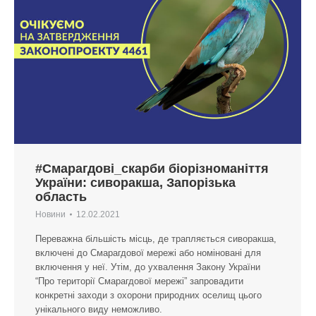
#Смарагдові_скарби біорізноманіття
України: сиворакша, Запорізька
область
Новини
12.02.2021
Переважна більшість місць, де трапляється сиворакша,
включені до Смарагдової мережі або номіновані для
включення у неї. Утім, до ухвалення Закону України
“Про території Смарагдової мережі” запровадити
конкретні заходи з охорони природних оселищ цього
унікального виду неможливо.