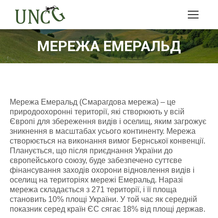
МЕРЕЖА ЕМЕРАЛЬД
Мережа Емеральд (Смарагдова мережа) – це
природоохоронні території, які створюють у всій
Європі для збереження видів і оселищ, яким загрожує
зникнення в масштабах усього континенту. Мережа
створюється на виконання вимог Бернської конвенції.
Планується, що після приєднання України до
європейського союзу, буде забезпечено суттєве
фінансування заходів охорони відновлення видів і
оселищ на територіях мережі Емеральд. Наразі
мережа складається з 271 території, і її площа
становить 10% площі України. У той час як середній
показник серед країн ЄС сягає 18% від площі держав.