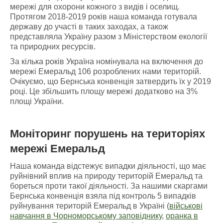
мережі для охорони кожного з видів і оселищ.
Протягом 2018-2019 років наша команда готувала
державу до участі в таких заходах, а також
представляла Україну разом з Міністерством екології
та природних ресурсів.
За кілька років Україна номінувала на включення до
мережі Емеральд 106 розроблених нами територій.
Очікуємо, що Бернська конвенція затвердить їх у 2019
році. Це збільшить площу мережі додатково на 3%
площі України.
Моніторинг порушень
на
територіях
мережі Емеральд
Наша команда відстежує випадки діяльності, що має
руйнівний вплив на природу територій Емеральд та
бореться проти такої діяльності. За нашими скаргами
Бернська конвенція взяла під контроль 5 випадків
руйнування територій Емеральд в Україні (
військові
навчання в Чорноморському заповіднику
,
оранка в