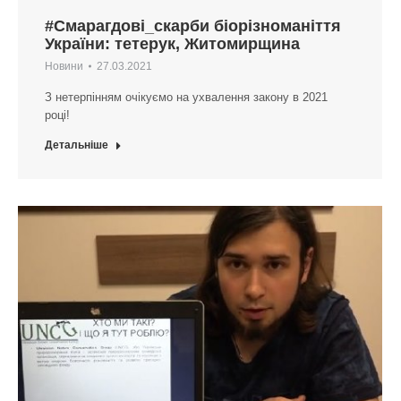
#Смарагдові_скарби біорізноманіття
України: тетерук, Житомирщина
Новини
27.03.2021
З нетерпінням очікуємо на ухвалення закону в 2021
році!
Детальніше