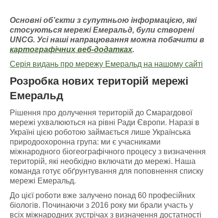
Основні об’єкти з супутньою інформацією
, які
стосуються мережі Емераль
д, були створені
UNCG
. У
сі наші напрацювання можна побачити
в
картографічних
веб-додатках
.
Серія видань про мережу Емеральд на нашому сайті
Розробка нових територій мережі
Емеральд
Рішення про долучення територій до Смарагдової
мережі ухвалюються на рівні Ради Європи. Наразі в
Україні цією роботою займається лише Українська
природоохоронна група: ми є учасниками
міжнародного біогеографічного процесу з визначення
територій, які необхідно включати до мережі. Наша
команда готує обґрунтування для поповнення списку
мережі Емеральд.
До цієї роботи вже залучено понад 60 професійних
біологів. Починаючи з 2016 року ми брали участь у
всіх міжнародних зустрічах з визначення достатності