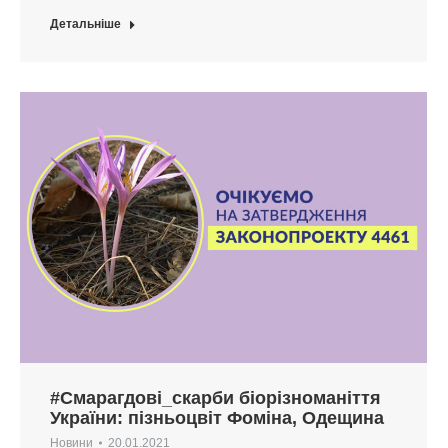
Детальніше
#Смарагдові_скарби біорізноманіття
України: пізньоцвіт Фоміна, Одещина
Новини
20.01.2021