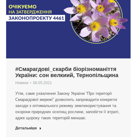
#Смарагдові_скарби біорізноманіття
України: сон велкиий, Тернопільщина
Новини
06.05.2021
Утім, саме ухвалення Закону України “Про території
Смарагдової мережі” дозволить запровадити конкретні
заходи з оптимального режиму землекористування та
охорони природних оселищ рослини, запобігти її втраті,
адже щороку таких територій меншає.
Детальніше