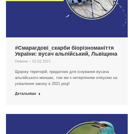
#Смарагдові_скарби біорізноманіття
України: вусач альпійський, Львіщина
Новини
02.02.2021
Щороку територій, придатних для існування вусача
альпійського меншає, тож ми з нетерпінням очікуємо на
ухвалення закону в 2021 році!
Детальніше