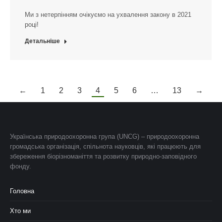
Ми з нетерпінням очікуємо на ухвалення закону в 2021
році!
Детальніше
←
1
2
3
4
5
6
…
13
→
Українська природоохоронна група (UNCG) – природоохоронна
громадська організація, спільнота науковців, які працюють для
збереження біорізноманіття та розвитку природно-заповідного
фонду.
Головна
Хто ми