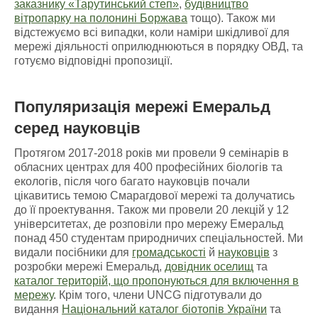
заказнику «Тарутинський степ»
,
будівництво
вітропарку на полонині Боржава
тощо). Також ми
відстежуємо всі випадки, коли наміри шкідливої для
мережі діяльності оприлюднюються в порядку ОВД, та
готуємо відповідні пропозиції.
Популяризація мережі Емеральд
серед науковців
Протягом 2017-2018 років ми провели 9 семінарів в
обласних центрах для 400 професійних біологів та
екологів, після чого багато науковців почали
цікавитись темою Смарагдової мережі та долучатись
до її проектування. Також ми провели 20 лекцій у 12
університетах, де розповіли про мережу Емеральд
понад 450 студентам природничих спеціальностей. Ми
видали посібники для
громадськості
й
науковців
з
розробки мережі Емеральд,
довідник оселищ
та
каталог територій, що пропонуються для включення в
мережу
. Крім того, члени UNCG підготували до
видання
Національний каталог біотопів України
та