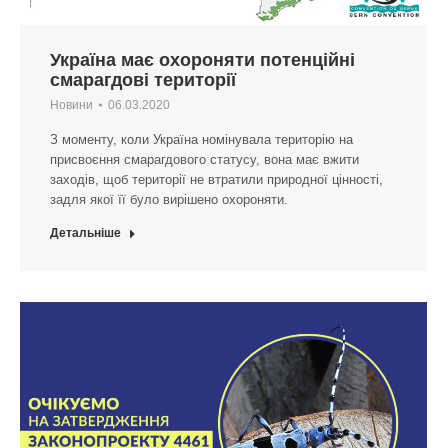
Україна має охороняти потенційні
смарагдові території
Новини
06.03.2020
З моменту, коли Україна номінувала територію на
присвоєння смарагдового статусу, вона має вжити
заходів, щоб території не втратили природної цінності,
задля якої її було вирішено охороняти.
Детальніше