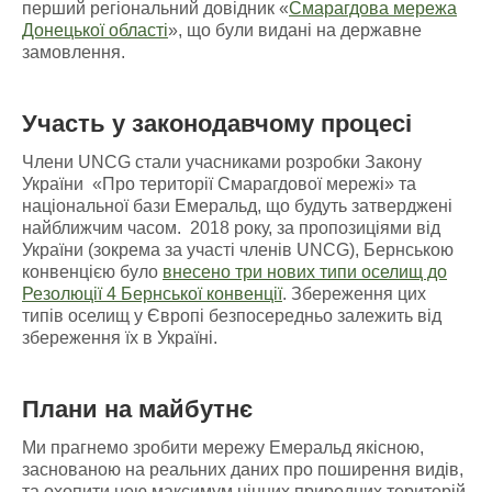
перший регіональний довідник «
Смарагдова мережа
Донецької області
», що були видані на державне
замовлення.
Участь у законодавчому процесі
Члени UNCG стали учасниками розробки Закону
України «Про території Смарагдової мережі» та
національної бази Емеральд, що будуть затверджені
найближчим часом. 2018 року, за пропозиціями від
України (зокрема за участі членів UNCG), Бернською
конвенцією було
внесено три нових типи оселищ до
Резолюції 4 Бернської конвенції
. Збереження цих
типів оселищ у Європі безпосередньо залежить від
збереження їх в Україні.
Плани на майбутнє
Ми прагнемо зробити мережу Емеральд якісною,
заснованою на реальних даних про поширення видів,
та охопити нею максимум цінних природних територій.