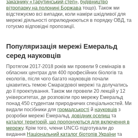
заказнику «Тарутинський степ»
,
будівництво
вітропарку на полонині Боржава
тощо). Також ми
відстежуємо всі випадки, коли наміри шкідливої для
мережі діяльності оприлюднюються в порядку ОВД, та
готуємо відповідні пропозиції.
Популяризація мережі Емеральд
серед науковців
Протягом 2017-2018 років ми провели 9 семінарів в
обласних центрах для 400 професійних біологів та
екологів, після чого багато науковців почали
цікавитись темою Смарагдової мережі та долучатись
до її проектування. Також ми провели 20 лекцій у 12
університетах, де розповіли про мережу Емеральд
понад 450 студентам природничих спеціальностей. Ми
видали посібники для
громадськості
й
науковців
з
розробки мережі Емеральд,
довідник оселищ
та
каталог територій, що пропонуються для включення в
мережу
. Крім того, члени UNCG підготували до
видання
Національний каталог біотопів України
та