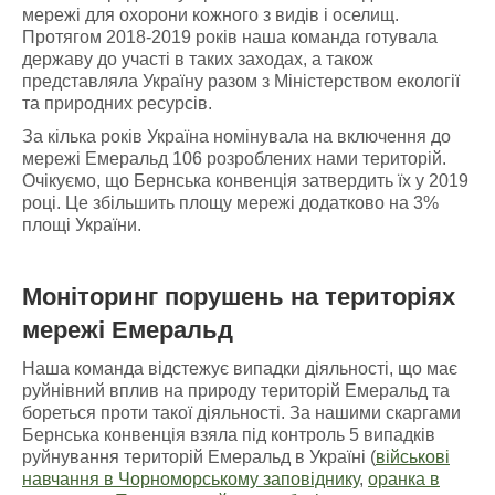
мережі для охорони кожного з видів і оселищ.
Протягом 2018-2019 років наша команда готувала
державу до участі в таких заходах, а також
представляла Україну разом з Міністерством екології
та природних ресурсів.
За кілька років Україна номінувала на включення до
мережі Емеральд 106 розроблених нами територій.
Очікуємо, що Бернська конвенція затвердить їх у 2019
році. Це збільшить площу мережі додатково на 3%
площі України.
Моніторинг порушень
на
територіях
мережі Емеральд
Наша команда відстежує випадки діяльності, що має
руйнівний вплив на природу територій Емеральд та
бореться проти такої діяльності. За нашими скаргами
Бернська конвенція взяла під контроль 5 випадків
руйнування територій Емеральд в Україні (
військові
навчання в Чорноморському заповіднику
,
оранка в