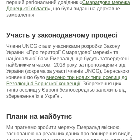
перший регіональний довідник «
Смарагдова мережа
Донецької області
», що були видані на державне
замовлення.
Участь у законодавчому процесі
Члени UNCG стали учасниками розробки Закону
України «Про території Смарагдової мережі» та
національної бази Емеральд, що будуть затверджені
найближчим часом. 2018 року, за пропозиціями від
України (зокрема за участі членів UNCG), Бернською
конвенцією було
внесено три нових типи оселищ до
Резолюції 4 Бернської конвенції
. Збереження цих
типів оселищ у Європі безпосередньо залежить від
збереження їх в Україні.
Плани на майбутнє
Ми прагнемо зробити мережу Емеральд якісною,
заснованою на реальних даних про поширення видів,
та охопити нею максимум цінних природних територій.