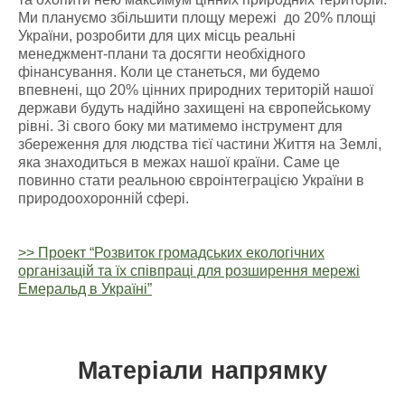
Ми плануємо збільшити площу мережі до 20% площі
України, розробити для цих місць реальні
менеджмент-плани та досягти необхідного
фінансування. Коли це станеться, ми будемо
впевнені, що 20% цінних природних територій нашої
держави будуть надійно захищені на європейському
рівні. Зі свого боку ми матимемо інструмент для
збереження для людства тієї частини Життя на Землі,
яка знаходиться в межах нашої країни. Саме це
повинно стати реальною євроінтеграцією України в
природоохоронній сфері.
>> Проект “Розвиток громадських екологічних
організацій та їх співпраці для розширення мережі
Емеральд в Україні”
Матеріали напрямку