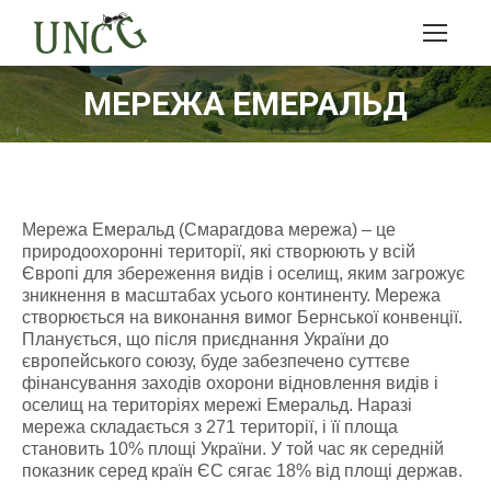
МЕРЕЖА ЕМЕРАЛЬД
Мережа Емеральд (Смарагдова мережа) – це
природоохоронні території, які створюють у всій
Європі для збереження видів і оселищ, яким загрожує
зникнення в масштабах усього континенту. Мережа
створюється на виконання вимог Бернської конвенції.
Планується, що після приєднання України до
європейського союзу, буде забезпечено суттєве
фінансування заходів охорони відновлення видів і
оселищ на територіях мережі Емеральд. Наразі
мережа складається з 271 території, і її площа
становить 10% площі України. У той час як середній
показник серед країн ЄС сягає 18% від площі держав.