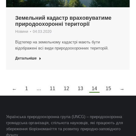
Земельний кадастр враховуватиме
природоохоронні території
Новини
04.03.2020
Відтепер на земельному кадастрі мають бути
відображені всі види природоохоронних територій.
Детальніше
←
1
…
11
12
13
14
15
→
Українська природоохоронна група (UNCG) – природоохоронна
громадська організація, спільнота науковців, які працюють для
збереження біорізноманіття та розвитку природно-заповідного
фонду.