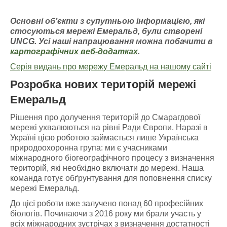
Основні об’єкти з супутньою інформацією
, які
стосуються мережі Емераль
д, були створені
UNCG
. У
сі наші напрацювання можна побачити
в
картографічних
веб-додатках
.
Серія видань про мережу Емеральд на нашому сайті
Розробка нових територій мережі
Емеральд
Рішення про долучення територій до Смарагдової
мережі ухвалюються на рівні Ради Європи. Наразі в
Україні цією роботою займається лише Українська
природоохоронна група: ми є учасниками
міжнародного біогеографічного процесу з визначення
територій, які необхідно включати до мережі. Наша
команда готує обґрунтування для поповнення списку
мережі Емеральд.
До цієї роботи вже залучено понад 60 професійних
біологів. Починаючи з 2016 року ми брали участь у
всіх міжнародних зустрічах з визначення достатності