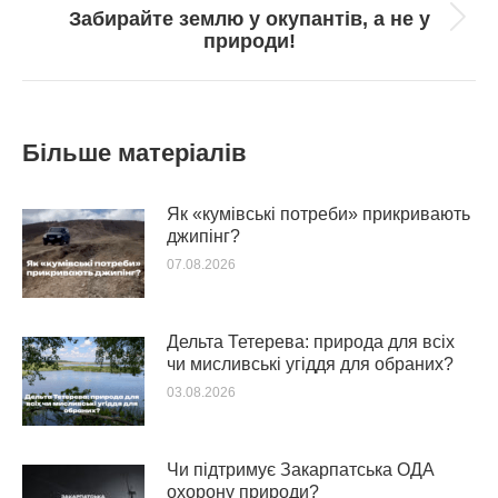
Забирайте землю у окупантів, а не у
Next
природи!
post:
Більше матеріалів
Як «кумівські потреби» прикривають
джипінг?
07.08.2026
Дельта Тетерева: природа для всіх
чи мисливські угіддя для обраних?
03.08.2026
Чи підтримує Закарпатська ОДА
охорону природи?