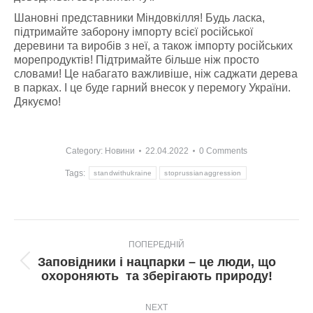
Шановні представники Міндовкілля! Будь ласка,
підтримайте заборону імпорту всієї російської
деревини та виробів з неї, а також імпорту російських
морепродуктів! Підтримайте більше ніж просто
словами! Це набагато важливіше, ніж саджати дерева
в парках. І це буде гарний внесок у перемогу України.
Дякуємо!
Category:
Новини
22.04.2022
0 Comments
Tags:
standwithukraine
stoprussianaggression
Post
ПОПЕРЕДНІЙ
navigation
Заповідники і нацпарки – це люди, що
Попередній
охороняють та зберігають природу!
пост:
NEXT