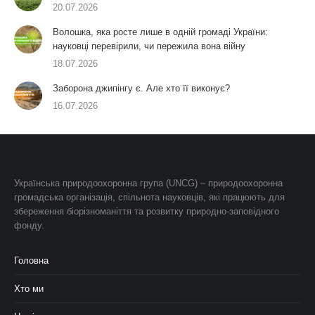
20.07.2026
Волошка, яка росте лише в одній громаді України:
науковці перевірили, чи пережила вона війну
18.07.2026
Заборона джипінгу є. Але хто її виконує?
16.07.2026
Українська природоохоронна група (UNCG) – природоохоронна
громадська організація, спільнота науковців, які працюють для
збереження біорізноманіття та розвитку природно-заповідного
фонду.
Головна
Хто ми