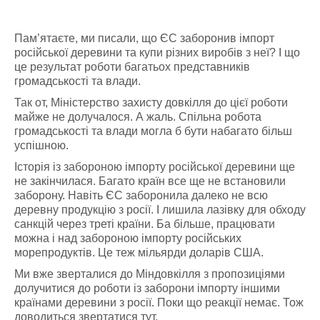
Пам’ятаєте, ми писали, що ЄС заборонив імпорт
російської деревини та купи різних виробів з неї? І що
це результат роботи багатьох представників
громадськості та влади.
Так от, Міністерство захисту довкілля до цієї роботи
майже не долучалося. А жаль. Спільна робота
громадськості та влади могла б бути набагато більш
успішною.
Історія із забороною імпорту російської деревини ще
не закінчилася. Багато країн все ще не встановили
заборону. Навіть ЄС заборонила далеко не всю
деревну продукцію з росії. І лишила лазівку для обходу
санкцій через треті країни. Ба більше, працювати
можна і над забороною імпорту російських
морепродуктів. Це теж мільярди доларів США.
Ми вже зверталися до Міндовкілля з пропозиціями
долучитися до роботи із заборони імпорту іншими
країнами деревини з росії. Поки що реакції немає. Тож
доводиться звертатися тут.