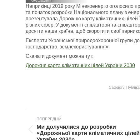
Наприкінці 2019 року Мінекоенерго оголосило про
та початок розробки Національного плану з енер
презентувала Дорожню карту кліматичних цілей У
різних сфер. У документі співавтори та співавто
досягти наша країна, щоб скоротити свої парнико
Експерти Української природоохоронної групи до
господарство, землекористування».
Скачати документ можна тут:
Дорожня карта кліматичних цілей України 2030
Category:
Публіка
Post
ПОПЕРЕДНІЙ
navigation
Ми долучилися до розробки
Попередній
«Дорожньої карти кліматичних цілей
пост:
України 2030»