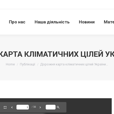
Про нас
Наша діяльність
Новини
Матері
Про нас
Наша діяльність
Новини
Мате
АРТА КЛІМАТИЧНИХ ЦІЛЕЙ УК
Ви тут:
Home
Публікації
Дорожня карта кліматичних цілей України…