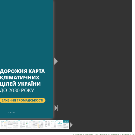
Created using FlowPaper Flipbook Maker ↗