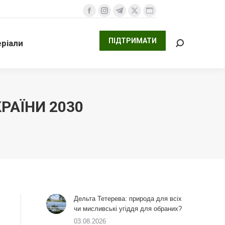
ПІДТРИМАТИ
али
Facebook
Instagram
Telegram
X
Website
Search:
сторінка
сторінка
сторінка
сторінка
сторінка
ПІДТРИМАТИ
ріали
відкривається
відкривається
відкривається
відкривається
відкривається
Search:
у
у
у
у
у
новому
новому
новому
новому
новому
вікні
вікні
вікні
вікні
вікні
РАЇНИ 2030
Дельта Тетерева: природа для всіх
чи мисливські угіддя для обраних?
03.08.2026