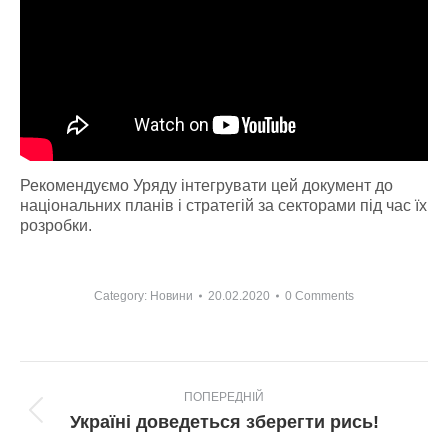
Рекомендуємо Уряду інтегрувати цей документ до
національних планів і стратегій за секторами під час їх
розробки.
Category:
Новини
20.02.2020
0 Comments
Post
ПОПЕРЕДНІЙ
navigation
Попередній
Україні доведеться зберегти рись!
пост: