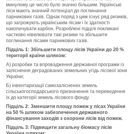
минулому це число було значно більшим. Українські
ліси мають значний потенціал до поглинання
парникових газів. Однак поряд з цим існує ряд ризиків,
що загрожують українським лісам і їх здатності
накопичувати карбон. Розроблені підцілі покликані
частково нівелювати такі ризики та збільшити
поглинання лісами парникових газів.
Підціль 1: Збільшити площу лісів України до 20 %
території країни шляхом:
А) розробки та впровадження державної програми із
заліснення деградованих земельних угідь лісової зони
України;
Б) інвентаризації самозаліснених земель
сільськогосподарського призначення та переведення
їх до категорії земель лісового фонду.
Підціль 2: Зменшити площу пожеж у лісах України
на 50 % шляхом забезпечення державного
фінансування заходів з охорони лісів від пожеж.
Підціль 3: Підвищити загальну біомасу лісів
України шляхом: