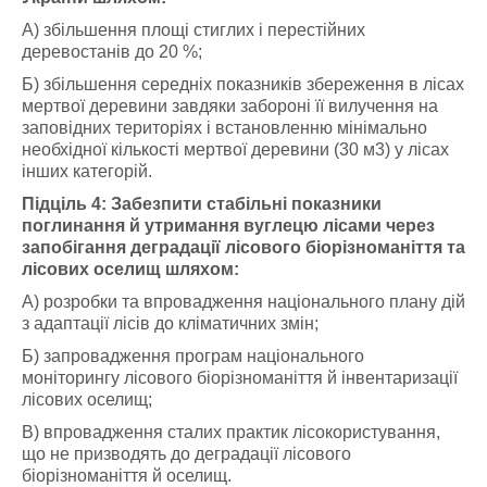
А) збільшення площі стиглих і перестійних
деревостанів до 20 %;
Б) збільшення середніх показників збереження в лісах
мертвої деревини завдяки забороні її вилучення на
заповідних територіях і встановленню мінімально
необхідної кількості мертвої деревини (30 м3) у лісах
інших категорій.
Підціль 4: Забезпити стабільні показники
поглинання й утримання вуглецю лісами через
запобігання деградації лісового біорізноманіття та
лісових оселищ шляхом:
А) розробки та впровадження національного плану дій
з адаптації лісів до кліматичних змін;
Б) запровадження програм національного
моніторингу лісового біорізноманіття й інвентаризації
лісових оселищ;
В) впровадження сталих практик лісокористування,
що не призводять до деградації лісового
біорізноманіття й оселищ.