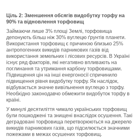
Ціль 2: Зменшення обсягів видобутку торфу на
90% та відновлення торфовищ
Займаючи лише 3% площі Землі, торфовища
депонують більш ніж 30% вуглецю ґрунтів планети.
Використання торфовищ є причиною близько 25%
антропогенних викидів парникових газів від
використання земельних і лісових ресурсів. В Україні
існує ряд факторів, які негативно впливають на
поглинання та утримання карбону торфовищами.
Підвищення цін на інші енергоносії спричинило
підвищення рівня видобутку торфу. Як наслідок,
відбувається значне вивільнення вуглецю з торфу.
Необхідно законодавчо обмежити видобуток торфу в
країні.
У минулі десятиліття чимало українських торфовищ
були пошкоджені та знищені внаслідок осушення. Такі
деградовані торфовища перетворюються на джерело
викидів парникових газів, що підсилюється значними
пожежами в межах осушених торфовищ.