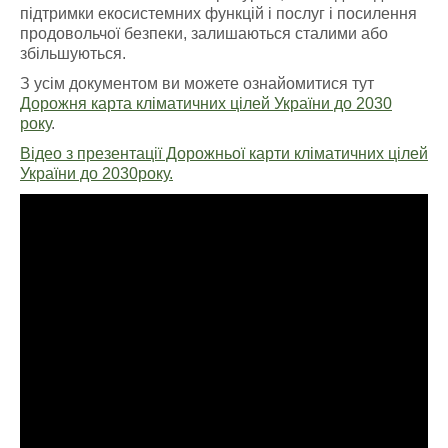
підтримки екосистемних функцій і послуг і посилення
продовольчої безпеки, залишаються сталими або
збільшуються.
З усім документом ви можете ознайомитися тут
Дорожня карта кліматичних цілей України до 2030
року
.
Відео з презентації Дорожньої карти кліматичних цілей
України до 2030року.