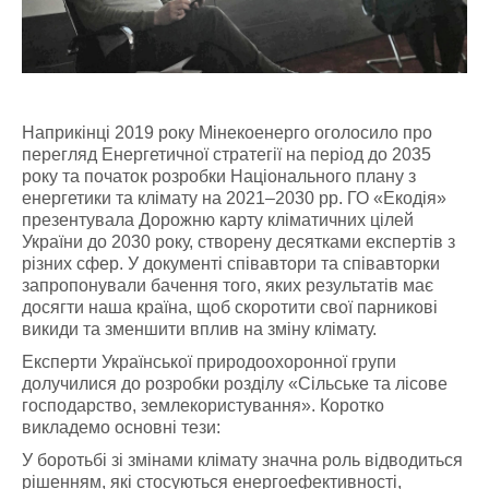
Наприкінці 2019 року Мінекоенерго оголосило про
перегляд Енергетичної стратегії на період до 2035
року та початок розробки Національного плану з
енергетики та клімату на 2021–2030 рр. ГО «Екодія»
презентувала Дорожню карту кліматичних цілей
України до 2030 року, створену десятками експертів з
різних сфер. У документі співавтори та співавторки
запропонували бачення того, яких результатів має
досягти наша країна, щоб скоротити свої парникові
викиди та зменшити вплив на зміну клімату.
Експерти Української природоохоронної групи
долучилися до розробки розділу «Сільське та лісове
господарство, землекористування». Коротко
викладемо основні тези:
У боротьбі зі змінами клімату значна роль відводиться
рішенням, які стосуються енергоефективності,