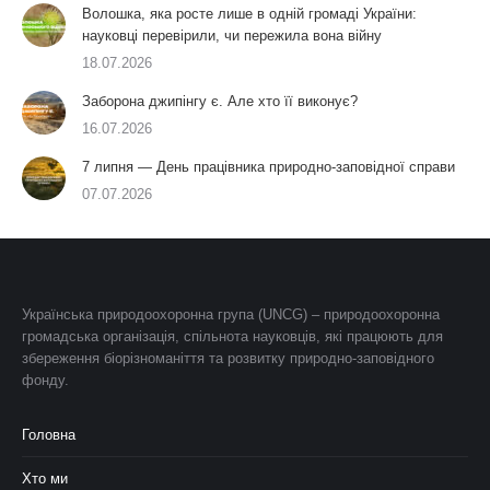
Волошка, яка росте лише в одній громаді України:
науковці перевірили, чи пережила вона війну
18.07.2026
Заборона джипінгу є. Але хто її виконує?
16.07.2026
7 липня — День працівника природно-заповідної справи
07.07.2026
Українська природоохоронна група (UNCG) – природоохоронна
громадська організація, спільнота науковців, які працюють для
збереження біорізноманіття та розвитку природно-заповідного
фонду.
Головна
Хто ми