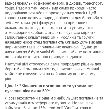
відновлювальних джерел енергії, відходів, транспорту
тощо. Разом з тим, механізми самої природи часто
недооцінюються або не враховуються зовсім. Цей
концепт має назву «природні рішення для боротьби зі
змінами клімату» і фокусується на природних
екосистемах, які здатні поглинати та утримувати
атмосферний карбон, а значить – суттєво сприяти
запобіганню кліматичних змін. Рослини та ґрунти
наземних екосистем поглинають близько 20% викидів
парникових газів, спричинених людиною. Однак це
число могло б бути удвічі більшим, якби не негативний
вплив від використання природи людиною.
Наступні цілі стосуються саме природних рішень для
боротьби зі змінами клімату, значення яких в Україні
майже не озвучується на найвищому політичному
рівні.
Ціль 1: Збільшення поглинання та утримання
вуглецю лісами на 50%
Лісові екосистеми є одним з найбільших поглиначів та
утримувачів атмосферного вуглецю. Наразі ліси
займають близько 16% території України, хоча в