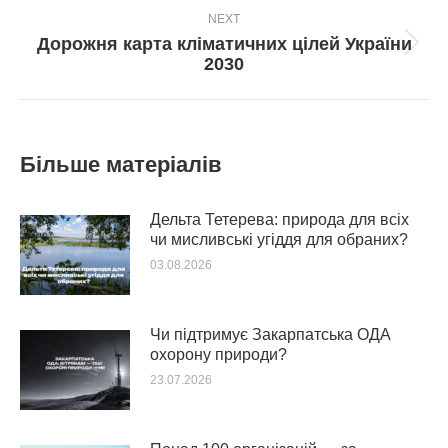
NEXT
Дорожня карта кліматичних цілей України
Next
2030
post:
Більше матеріалів
Дельта Тетерева: природа для всіх
чи мисливські угіддя для обраних?
03.08.2026
Чи підтримує Закарпатська ОДА
охорону природи?
23.07.2026