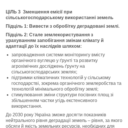
ЦІЛЬ 3 Зменшення емісії при
сільськогосподарському використанні земель
Підціль 1: Вивести з обробітку деградовані землі.
Підціль 2: Стале землекористування з
урахуванням запобігання змінам клімату й
адаптації до їх наслідків шляхом:
запровадження системи моніторингу вмісту
органічного вуглецю у ґрунті та розвитку
агрохімічних досліджень ґрунту на
сільськогосподарських землях;
підтримки кліматичних технологій у сільському
господарстві, зокрема органічного землеробства та
технологій мінімального обробітку землі;
стимулювання зміни структури посівних площ зі
збільшенням частки угідь екстенсивного
використання.
До 2030 року Україна зможе досягти показників
нейтрального рівня деградації земель – рівня, за якого
обсяги й якість земельних ресурсів, необхідних для