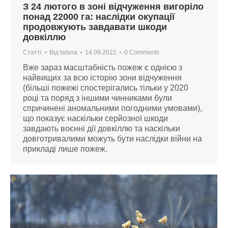
З 24 лютого в зоні відчуження вигоріло
понад 22000 га: наслідки окупації
продовжують завдавати шкоди
довкіллю
Статті
Від
tatana
14.09.2022
0 Comments
Вже зараз масштабність пожеж є однією з
найвищих за всю історію зони відчуження
(більші пожежі спостерігались тільки у 2020
році та поряд з іншими чинниками були
спричинені аномальними погодними умовами),
що показує наскільки серйозної шкоди
завдають воєнні дії довкіллю та наскільки
довготривалими можуть бути наслідки війни на
прикладі лише пожеж.