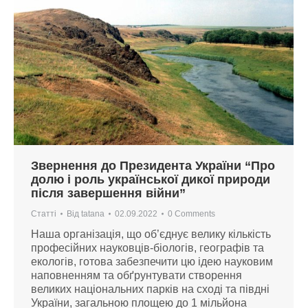
Звернення до Президента України “Про
долю і роль української дикої природи
після завершення війни”
Статті
Від
tatana
02.09.2022
0 Comments
Наша організація, що об’єднує велику кількість
професійних науковців-біологів, географів та
екологів, готова забезпечити цю ідею науковим
наповненням та обґрунтувати створення
великих національних парків на сході та півдні
України, загальною площею до 1 мільйона