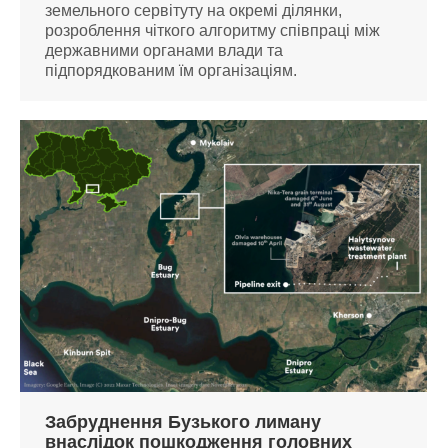
земельного сервітуту на окремі ділянки,
розроблення чіткого алгоритму співпраці між
державними органами влади та
підпорядкованим їм організаціям.
Забруднення Бузького лиману
внаслідок пошкодження головних