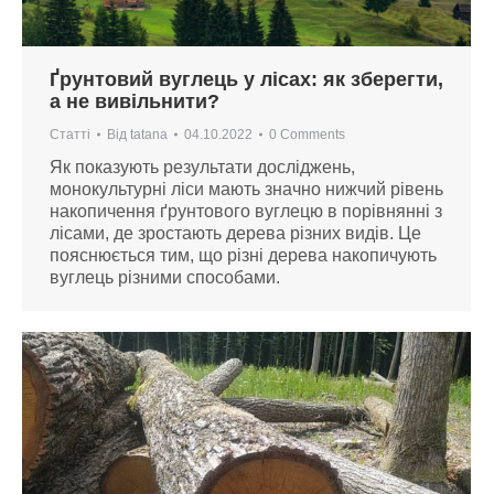
Ґрунтовий вуглець у лісах: як зберегти,
а не вивільнити?
Статті
Від
tatana
04.10.2022
0 Comments
Як показують результати досліджень,
монокультурні ліси мають значно нижчий рівень
накопичення ґрунтового вуглецю в порівнянні з
лісами, де зростають дерева різних видів. Це
пояснюється тим, що різні дерева накопичують
вуглець різними способами.