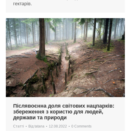
гектарів.
Післявоєнна доля світових нацпарків:
збереження з користю для людей,
держави та природи
Статті
Від
tatana
12.08.2022
0 Comments