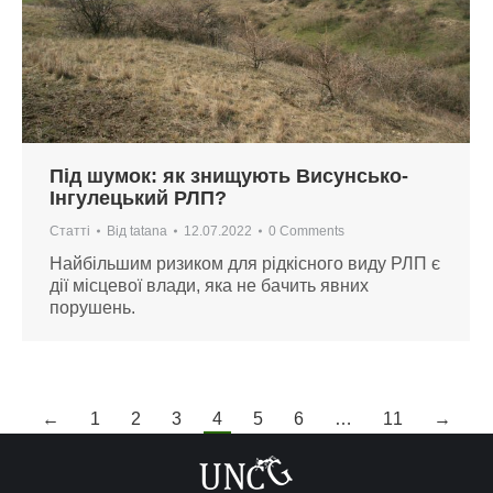
Під шумок: як знищують Висунсько-
Інгулецький РЛП?
Статті
Від
tatana
12.07.2022
0 Comments
Найбільшим ризиком для рідкісного виду РЛП є
дії місцевої влади, яка не бачить явних
порушень.
←
1
2
3
4
5
6
…
11
→