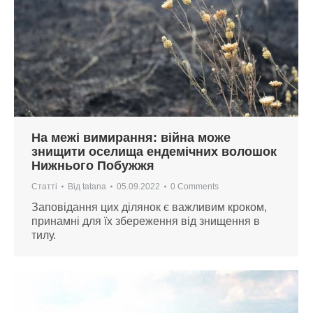
На межі вимирання: війна може
знищити оселища ендемічних волошок
Нижнього Побужжя
Статті
Від
tatana
05.09.2022
0 Comments
Заповідання цих ділянок є важливим кроком,
принамні для їх збереження від знищення в
тилу.