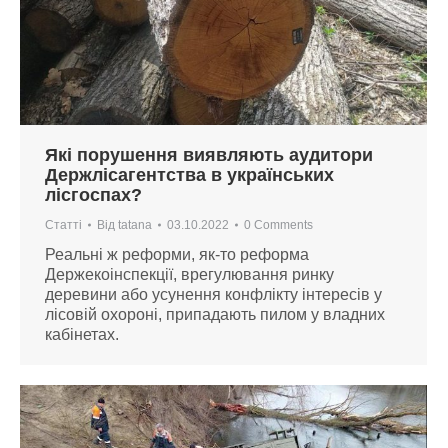
Які порушення виявляють аудитори
Держлісагентства в українських
лісгоспах?
Статті
Від
tatana
03.10.2022
0 Comments
Реальні ж реформи, як-то реформа
Держекоінспекції, врегулювання ринку
деревини або усунення конфлікту інтересів у
лісовій охороні, припадають пилом у владних
кабінетах.