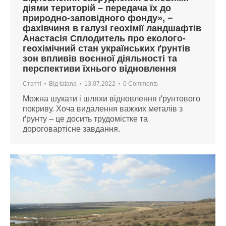
діями територій – передача їх до
природно-заповідного фонду», −
фахівчиня в галузі геохімії ландшафтів
Анастасія Сплодитель про еколого-
геохімічний стан українських ґрунтів
зон впливів воєнної діяльності та
перспективи їхнього відновлення
Статті
Від
tatana
13.07.2022
0 Comments
Можна шукати і шляхи відновлення ґрунтового
покриву. Хоча видалення важких металів з
ґрунту – це досить трудомістке та
дороговартісне завдання.