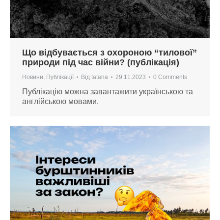
Що відбувається з охороною “тилової”
природи під час війни? (публікація)
Новини
,
Публікації
Від
tatana
29.11.2023
0 Comments
Публікацію можна завантажити українською та
англійською мовами.