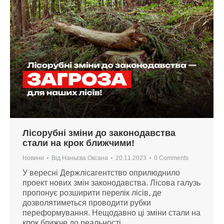
Лісорубні зміни до законодавства
стали на крок ближчими!
Новини
Від
Наньєва Оксана
20.11.2023
0 Comments
У вересні Держлісагентство оприлюднило
проект нових змін законодавства. Лісова галузь
пропонує розширити перелік лісів, де
дозволятиметься проводити рубки
переформування. Нещодавно ці зміни стали на
крок ближче до реальності.