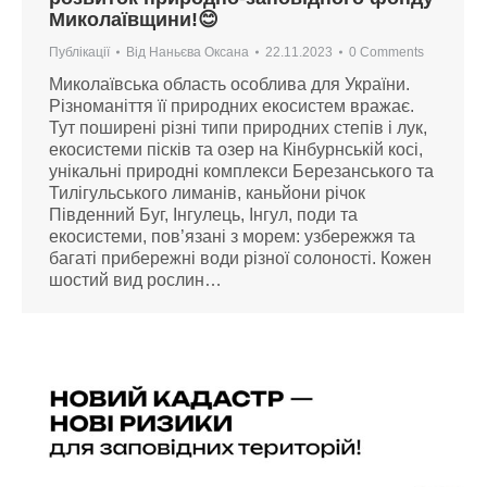
Миколаївщини!😊
Публікації
Від
Наньєва Оксана
22.11.2023
0 Comments
Миколаївська область особлива для України.
Різноманіття її природних екосистем вражає.
Тут поширені різні типи природних степів і лук,
екосистеми пісків та озер на Кінбурнській косі,
унікальні природні комплекси Березанського та
Тилігульського лиманів, каньйони річок
Південний Буг, Інгулець, Інгул, поди та
екосистеми, пов’язані з морем: узбережжя та
багаті прибережні води різної солоності. Кожен
шостий вид рослин…