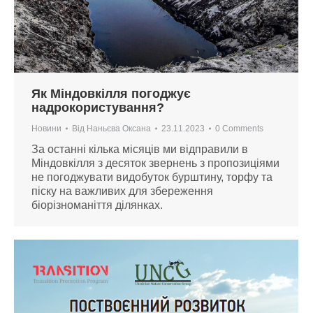
Як Міндовкілля погоджує
надрокористування?
Новини
Від
Наньєва Оксана
23.11.2023
0 Comments
За останні кілька місяців ми відправили в
Міндовкілля з десяток звернень з пропозиціями
не погоджувати видобуток бурштину, торфу та
піску на важливих для збереження
біорізноманіття ділянках.