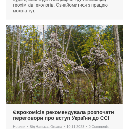
геохіміків, екологів. Ознайомитися з працею
можна тут.
Єврокомісія рекомендувала розпочати
переговори про вступ України до ЄС!
Новини
Від
Наньєва Оксана
10.11.2023
0 Comments