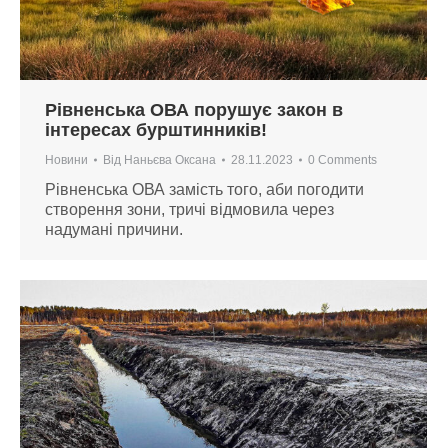
Рівненська ОВА порушує закон в
інтересах бурштинників!
Новини
Від
Наньєва Оксана
28.11.2023
0 Comments
Рівненська ОВА замість того, аби погодити
створення зони, тричі відмовила через
надумані причини.