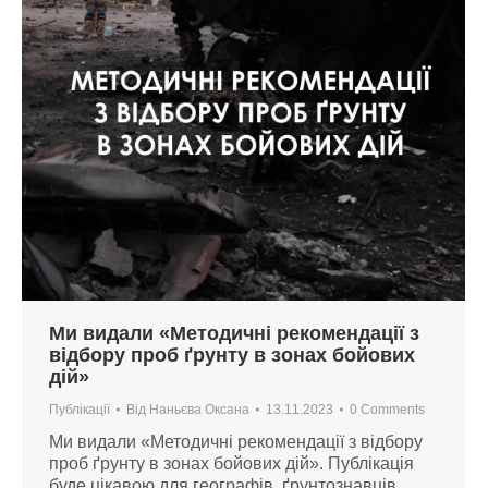
Ми видали «Методичні рекомендації з
відбору проб ґрунту в зонах бойових
дій»
Публікації
Від
Наньєва Оксана
13.11.2023
0 Comments
Ми видали «Методичні рекомендації з відбору
проб ґрунту в зонах бойових дій». Публікація
буде цікавою для географів, ґрунтознавців,