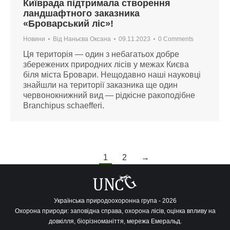
Київрада підтримала створення
ландшафтного заказника
«Броварський ліс»!
Новини
Від
Наньєва Оксана
09.11.2023
0 Comments
Ця територія — один з небагатьох добре
збережених природних лісів у межах Києва
біля міста Бровари. Нещодавно наші науковці
знайшли на території заказника ще один
червонокнижний вид — рідкісне ракоподібне
Branchipus schaefferi.
1
2
→
Українська природоохоронна група - 2026
Охорона природи: заповідна справа, охорона лісів, оцінка впливу на
довкілля, біорізноманіття, мережа Емеральд.