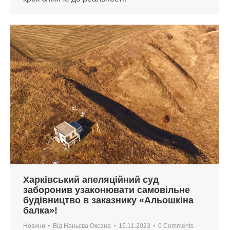
Харківський апеляційний суд
заборонив узаконювати самовільне
будівництво в заказнику «Альошкіна
балка»!
Новини
Від
Наньєва Оксана
15.11.2023
0 Comments