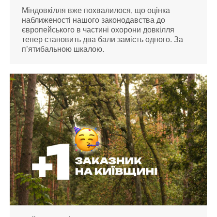
Міндовкілля вже похвалилося, що оцінка
наближеності нашого законодавства до
європейського в частині охорони довкілля
тепер становить два бали замість одного. За
п’ятибальною шкалою.