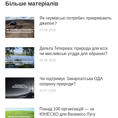
Більше матеріалів
Як «кумівські потреби» прикривають
джипінг?
07.08.2026
Дельта Тетерева: природа для всіх
чи мисливські угіддя для обраних?
03.08.2026
Чи підтримує Закарпатська ОДА
охорону природи?
23.07.2026
Понад 100 організацій — за
ЮНЕСКО для Великого Лугу