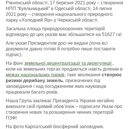
Рівненській області, 17 березня 2021 року – створення
НПП “Куяльницький” в Одеській області, 14 липня
2021 року – створення національного природного
парку «Холодний Яр» у Черкаській області.
Загальна площа природоохоронних територій
відповідно до цих указів має збільшитися на 51627 га!
Але укази Президентом досі не видані (хоча всі
документи давно готові й потрібно лише поставити
підпис).
На фоні
земельної децентралізації та дерегуляції
,
коли на земельних торгах продаються навіть ділянки в
межах національних парків
, таке зволікання
створює
ризики дерибану земель
, призначених під
заповідання і над погодженням яких науковців
працювали багато років.
Наша Група закликає Президента України негайно
виконати свій прямий обов’язок – підписати Укази про
створення нових та розширення чинних територій
ПЗФ!
На фото Карпатський біосферний заповідник.