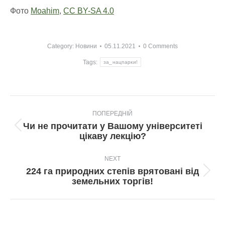
Фото
Moahim
,
CC BY-SA 4.0
Category:
Новини
05.11.2021
0 Comments
Tags:
за_нацпарки!
Post
ПОПЕРЕДНІЙ
navigation
Чи не прочитати у Вашому університеті
Попередній
цікаву лекцію?
пост:
NEXT
224 га природних степів врятовані від
Next
земельних торгів!
post: