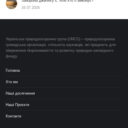
Заборона джипінгу є. Але хто її виконує?
16.07.2026
Українська природоохоронна група (UNCG) – природоохоронна
громадська організація, спільнота науковців, які працюють для
збереження біорізноманіття та розвитку природно-заповідного
фонду.
Головна
Хто ми
Наші досягнення
Наші Проєкти
Контакти