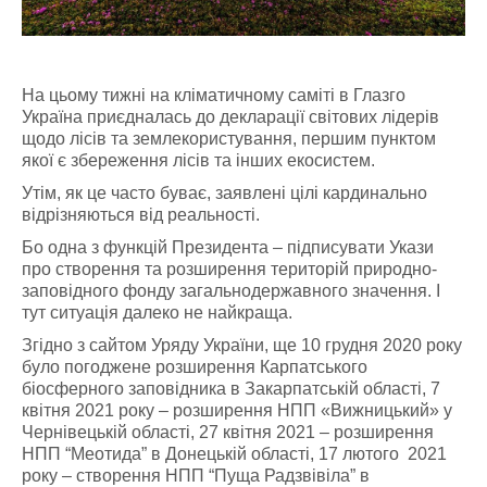
На цьому тижні на кліматичному саміті в Глазго
Україна приєдналась до декларації світових лідерів
щодо лісів та землекористування, першим пунктом
якої є збереження лісів та інших екосистем.
Утім, як це часто буває, заявлені цілі кардинально
відрізняються від реальності.
Бо одна з функцій Президента – підписувати Укази
про створення та розширення територій природно-
заповідного фонду загальнодержавного значення. І
тут ситуація далеко не найкраща.
Згідно з сайтом Уряду України, ще 10 грудня 2020 року
було погоджене розширення Карпатського
біосферного заповідника в Закарпатській області, 7
квітня 2021 року – розширення НПП «Вижницький» у
Чернівецькій області, 27 квітня 2021 – розширення
НПП “Меотида” в Донецькій області, 17 лютого 2021
року – створення НПП “Пуща Радзвівіла” в