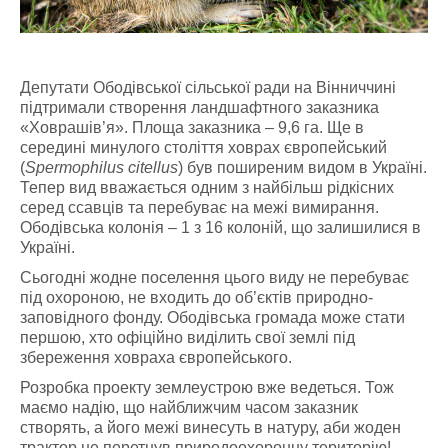
Депутати Ободівської сільської ради на Вінниччині
підтримали створення ландшафтного заказника
«Ховрашів’я». Площа заказника – 9,6 га. Ще в
середині минулого століття ховрах європейський
(
Spermophilus citellus
) був поширеним видом в Україні.
Тепер вид вважається одним з найбільш рідкісних
серед ссавців та перебуває на межі вимирання.
Ободівська колонія – 1 з 16 колоній, що залишилися в
Україні.
Сьогодні жодне поселення цього виду не перебуває
під охороною, не входить до об’єктів природно-
заповідного фонду. Ободівська громада може стати
першою, хто офіційно виділить свої землі під
збереження ховраха європейського.
Розробка проекту землеустрою вже ведеться. Тож
маємо надію, що найближчим часом заказник
створять, а його межі винесуть в натуру, аби жоден
трактор не перетнув природоохоронну територію!