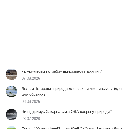
Як «кумівські потреби» прикривають джипінг?
07.08.2026
Дельта Тетерева: природа для всіх чи мисливські угіддя
для обраних?
03.08.2026
Чи підтримує Закарпатська ОДА охорону природи?
23.07.2026
Понад 100 організацій — за ЮНЕСКО для Великого Лугу