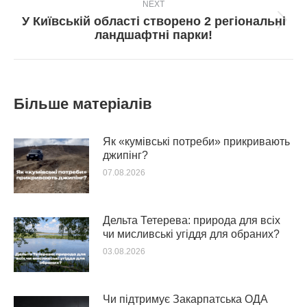
NEXT
У Київській області створено 2 регіональні
Next
ландшафтні парки!
post:
Більше матеріалів
Як «кумівські потреби» прикривають
джипінг?
07.08.2026
Дельта Тетерева: природа для всіх
чи мисливські угіддя для обраних?
03.08.2026
Чи підтримує Закарпатська ОДА