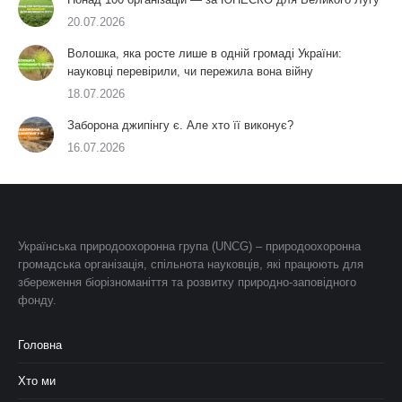
20.07.2026
Волошка, яка росте лише в одній громаді України:
науковці перевірили, чи пережила вона війну
18.07.2026
Заборона джипінгу є. Але хто її виконує?
16.07.2026
Українська природоохоронна група (UNCG) – природоохоронна
громадська організація, спільнота науковців, які працюють для
збереження біорізноманіття та розвитку природно-заповідного
фонду.
Головна
Хто ми