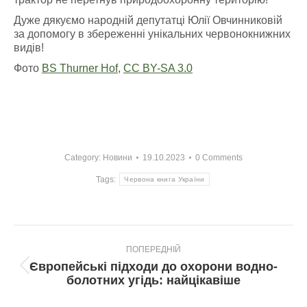
Дуже дякуємо народній депутатці Юлії Овчинниковій
за допомогу в збереженні унікальних червонокнижних
видів!
Фото
BS Thurner Hof
,
CC BY-SA 3.0
Category:
Новини
19.10.2023
0 Comments
Tags:
Червона книга України
Post
ПОПЕРЕДНІЙ
navigation
Європейські підходи до охорони водно-
Попередній
болотних угідь: найцікавіше
пост: