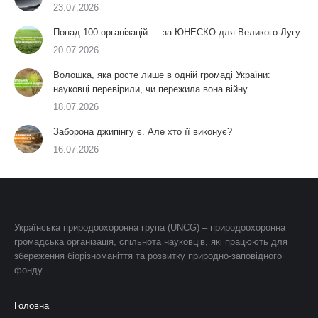
23.07.2026
Понад 100 організацій — за ЮНЕСКО для Великого Лугу
20.07.2026
Волошка, яка росте лише в одній громаді України:
науковці перевірили, чи пережила вона війну
18.07.2026
Заборона джипінгу є. Але хто її виконує?
16.07.2026
Українська природоохоронна група (UNCG) – природоохоронна
громадська організація, спільнота науковців, які працюють для
збереження біорізноманіття та розвитку природно-заповідного
фонду.
Головна