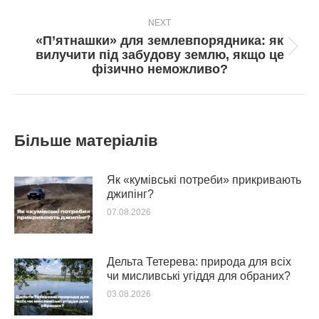
NEXT
«П’ятнашки» для землевпорядника: як
Next
вилучити під забудову землю, якщо це
post:
фізично неможливо?
Більше матеріалів
Як «кумівські потреби» прикривають
джипінг?
07.08.2026
Дельта Тетерева: природа для всіх
чи мисливські угіддя для обраних?
03.08.2026