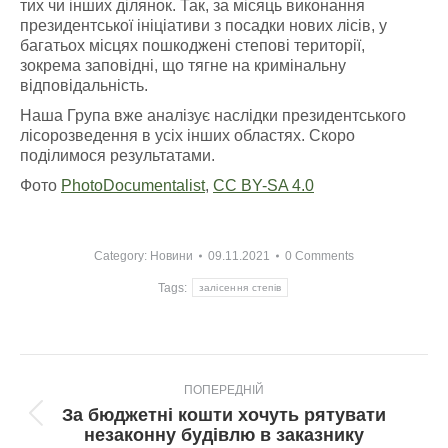
тих чи інших ділянок. Так, за місяць виконання
президентської ініціативи з посадки нових лісів, у
багатьох місцях пошкоджені степові території,
зокрема заповідні, що тягне на кримінальну
відповідальність.
Наша Група вже аналізує наслідки президентського
лісорозведення в усіх інших областях. Скоро
поділимося результатами.
Фото
PhotoDocumentalist
,
CC BY-SA 4.0
Category:
Новини
09.11.2021
0 Comments
Tags:
залісення степів
Post
ПОПЕРЕДНІЙ
navigation
За бюджетні кошти хочуть рятувати
Попередній
незаконну будівлю в заказнику
пост: