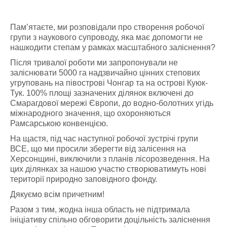
Пам’ятаєте, ми розповідали про створення робочої
групи з наукового супроводу, яка має допомогти не
нашкодити степам у рамках масштабного заліснення?
Після тривалої роботи ми запропонували не
заліснювати 5000 га надзвичайно цінних степових
угруповань на півострові Чонгар та на острові Куюк-
Тук. 100% площі зазначених ділянок включені до
Смарагдової мережі Європи, до водно-болотних угідь
міжнародного значення, що охороняються
Рамсарською конвенцією.
На щастя, під час наступної робочої зустрічі групи
ВСЕ, що ми просили зберегти від залісення на
Херсонщині, виключили з планів лісорозведення. На
цих ділянках за нашою участю створюватимуть нові
території природно заповідного фонду.
Дякуємо всім причетним!
Разом з тим, жодна інша область не підтримала
ініціативу спільно обговорити доцільність заліснення