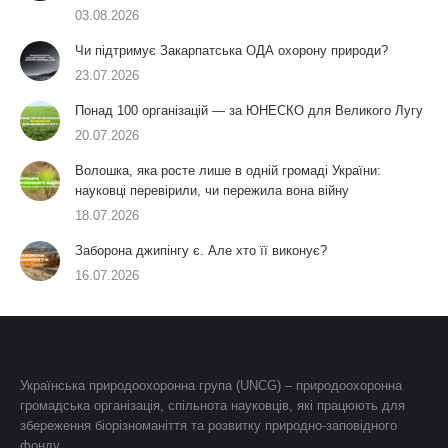
03.08.2026
Чи підтримує Закарпатська ОДА охорону природи?
23.07.2026
Понад 100 організацій — за ЮНЕСКО для Великого Лугу
20.07.2026
Волошка, яка росте лише в одній громаді України:
науковці перевірили, чи пережила вона війну
18.07.2026
Заборона джипінгу є. Але хто її виконує?
16.07.2026
Українська природоохоронна група (UNCG) – природоохоронна
громадська організація, спільнота науковців, які працюють для
збереження біорізноманіття та розвитку природно-заповідного
фонду.