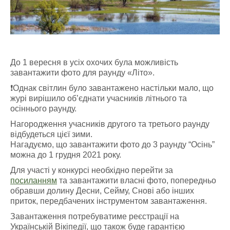
До 1 вересня в усіх охочих була можливість
завантажити фото для раунду «Літо».
❗️Однак світлин було завантажено настільки мало, що
журі вирішило об’єднати учасників літнього та
осіннього раунду.
Нагородження учасників другого та третього раунду
відбудеться цієї зими.
Нагадуємо, що завантажити фото до 3 раунду “Осінь”
можна до 1 грудня 2021 року.
Для участі у конкурсі необхідно перейти за
посиланням
та завантажити власні фото, попередньо
обравши долину Десни, Сейму, Снові або інших
приток, передбачених інструментом завантаження.
Завантаження потребуватиме реєстрації на
Українській Вікіпедії, що також буде гарантією