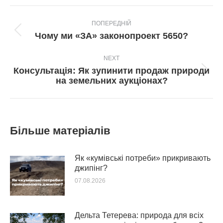
Post
ПОПЕРЕДНІЙ
navigation
Попередній
Чому ми «ЗА» законопроект 5650?
пост:
NEXT
Консультація: Як зупинити продаж природи
Next
на земельних аукціонах?
post:
Більше матеріалів
Як «кумівські потреби» прикривають
джипінг?
07.08.2026
Дельта Тетерева: природа для всіх