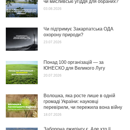
чи мисливські угіддя для обраних?
03.08.2026
Чи підтримує Закарпатська ОДА
охорону природи?
23.07.2026
Понад 100 організацій — за
ЮНЕСКО для Великого Лугу
20.07.2026
Волошка, яка росте лише в одній
громаді України: науковці
перевірили, чи пережила вона війну
18.07.2026
Заборона джипінгу є. Але хто її