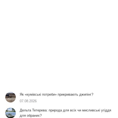
Як «кумівські потреби» прикривають джипінг?
07.08.2026
Дельта Тетерева: природа для всіх чи мисливські угіддя
для обраних?