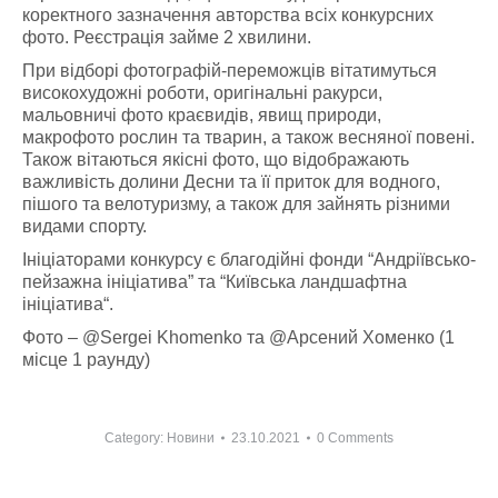
коректного зазначення авторства всіх конкурсних
фото. Реєстрація займе 2 хвилини.
При відборі фотографій-переможців вітатимуться
високохудожні роботи, оригінальні ракурси,
мальовничі фото краєвидів, явищ природи,
макрофото рослин та тварин, а також весняної повені.
Також вітаються якісні фото, що відображають
важливість долини Десни та її приток для водного,
пішого та велотуризму, а також для зайнять різними
видами спорту.
Ініціаторами конкурсу є благодійні фонди “Андріївсько-
пейзажна ініціатива” та “Київська ландшафтна
ініціатива“.
Фото – @Sergei Khomenko та @Арсений Хоменко (1
місце 1 раунду)
Category:
Новини
23.10.2021
0 Comments