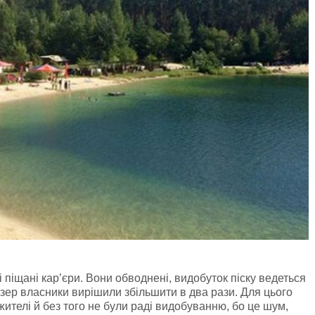
і піщані кар’єри. Вони обводнені, видобуток піску ведеться
зер власники вирішили збільшити в два рази. Для цього
жителі й без того не були раді видобуванню, бо це шум,