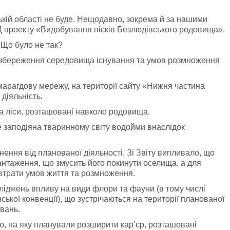
кій області не буде. Нещодавно, зокрема й за нашими
Д проекту «Видобування пісків Безлюдівського родовища».
 Що було не так?
в збереження середовища існування та умов розмноження
марагдову мережу, на території сайту «Нижня частина
діяльність.
на ліси, розташовані навколо родовища.
е заподіяна тваринному світу водойми внаслідок
ення від планованої діяльності. Зі Звіту випливало, що
антаження, що змусить його покинути оселища, а для
 втрати умов життя та розмноження.
сліджень впливу на види флори та фауни (в тому числі
ської конвенції), що зустрічаються на території планованої
овань.
ою, на яку планували розширити кар’єр, розташовані