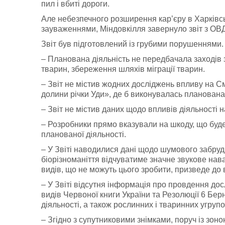
пил і вбиті дороги.
Але небезпечного розширення кар’єру в Харківсь
зауваженнями, Міндовкілля завернуло звіт з ОВ
Звіт був підготовлений із грубими порушеннями.
– Планована діяльність не передбачала заході
тварин, збереження шляхів міграції тварин.
– Звіт не містив жодних досліджень впливу на С
долини річки Уди», де б виконувалась планована 
– Звіт не містив даних щодо впливів діяльності 
– Розробники прямо вказували на шкоду, що буд
планованої діяльності.
– У Звіті наводилися дані щодо шумового забрудн
біорізноманіття відчуватиме значне звукове нав
видів, що не можуть цього зробити, призведе до
– У Звіті відсутня інформація про провдення до
видів Червоної книги України та Резолюції 6 Берн
діяльності, а також рослинних і тваринних угруп
– Згідно з супутниковими знімками, поруч із зон