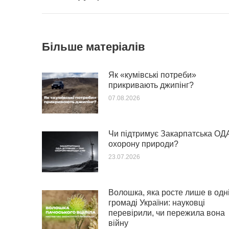
Більше матеріалів
Як «кумівські потреби»
прикривають джипінг?
07.08.2026
Чи підтримує Закарпатська ОД
охорону природи?
23.07.2026
Волошка, яка росте лише в одн
громаді України: науковці
перевірили, чи пережила вона
війну