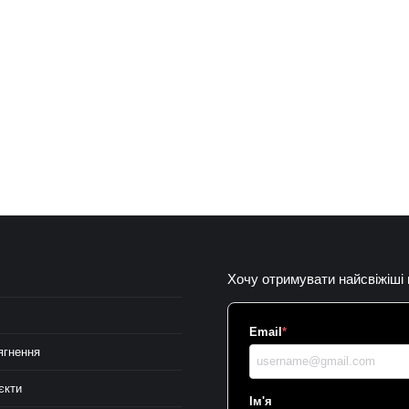
Хочу отримувати найсвіжіші
Email
*
ягнення
єкти
Ім'я