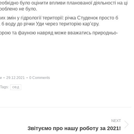
Необхідно було оцінити впливи планованої діяльності на ці
роблено не було.
х змін у гідрології території: річка Студенок просто б
 воду до річки Уди через територію кар’єру.
ю флорою та фауною навряд може вважатись природньо-
и
29.12.2021
0 Comments
Tags:
ОВД
NEXT
Next
Звітуємо про нашу роботу за 2021!
post: