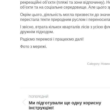
рекреаційні об’єкти (пляжі та зони відпочинку). 
об’єкти та на соціальне середовище. Але цього з
Окрім цього, діяльність могла призвести до значни
перестала текти природним руслом і переносила б
І звісно, втрата кількох кварталів лісів з усіє
дружнім підходом.
Радіємо перемозі і працюємо далі!
Фото з мережі.
Category:
Новин
Post
ПОПЕРЕДНІЙ
navigation
Ми підготували ще одну корисну
Попередній
інструкцію!
пост: