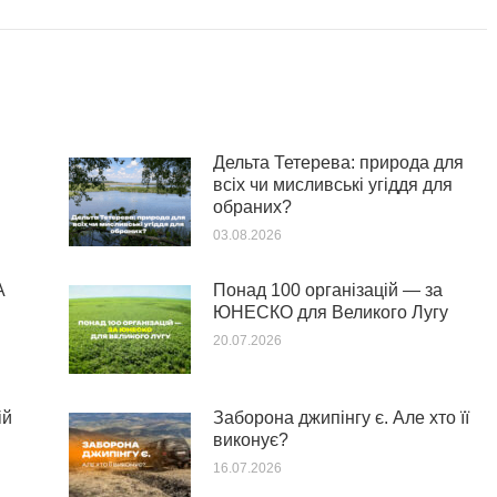
Дельта Тетерева: природа для
всіх чи мисливські угіддя для
обраних?
03.08.2026
А
Понад 100 організацій — за
ЮНЕСКО для Великого Лугу
20.07.2026
ій
Заборона джипінгу є. Але хто її
виконує?
16.07.2026