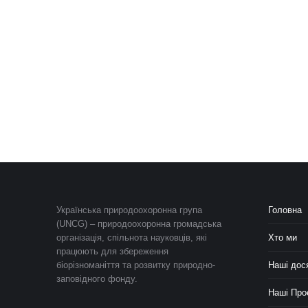
Українська природоохоронна група
Головна
(UNCG) – природоохоронна громадська
організація, спільнота науковців, які
Хто ми
працюють для збереження
біорізноманіття та розвитку природно-
Наші дос
заповідного фонду.
Наші Про