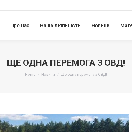
Про нас
Наша діяльність
Новини
Матері
Про нас
Наша діяльність
Новини
Мате
ЩЕ ОДНА ПЕРЕМОГА З ОВД!
Ви тут:
Home
Новини
Ще одна перемога з ОВД!