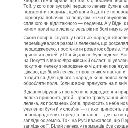
хвороб. Німці вірили, що той, хто побачив першо
Той, у кого при зустрічі першого лелеки були в к
подзвеніти грошима, щоб вони й далі не перево
чорногуза побачиш за пошуком їжі чи побудовою г
сплячого чи відлітаючого — ледачим. А у Відні є 
чином привітати лелеку, весь рік не болітимуть зу
Схожі повір’я існують у багатьох народів Європи.
переміщувалися разом із лелеками, що розселялися
першоджерело, простежити розвиток образів. Напр
приносить дітей, у Швейцарії не було відоме. Во
на Покутті в Івано-Франківській області ці уявле
покутяни лелеку з народженням дитини пов’язува
Цікаво, що білий лелека є провісником настання з
гніздиться. Для одного з народів Кенії поява леле
обробляти поля. Коли ж вони прямують на півні
З давніх вірувань про весняне відродження прир
лелека приносить дітей. Просто трактування йо
лелека, як посланець богів, приносить з неба нов
уявлення були й у слов’ян — птахи приносять з в
новонароджених і предків, останні — для захист
запліднює землю. Так, на Русі вважалося, що Пе
запліднює її. Білий лелека у германців був свя