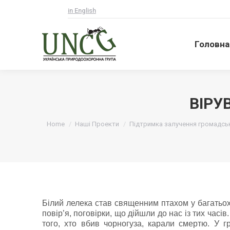
in English
Головна
Головна
ВІРУ
Ви тут:
Home
Наші Проекти
Підтримка залучення громадсько
Білий лелека став священним птахом у багатьох 
повір’я, поговірки, що дійшли до нас із тих часі
того, хто вбив чорногуза, карали смертю. У 