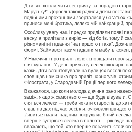
Діти, які хотіли мати сестричку, за порадою старш
Маруську!”. Дорослі також радили дітям поставити
подібними проханнями зверталися у багатьох краї
принеси мені братика, лелеко мій найкращий, при
Особливу увагу наші предки приділяли появі пер
весну, а прилітали з вирію — від богів, тому й 
різноманітні гадання “на першого птаха”. Дожили
формі. Займався таким гаданням мабуть кожен, ра
У Німеччині про приліт лелек сповіщали герольд
святкування. У день прильоту лелек школярів наві
казки. Діти влаштовували на вулицях веселі пох
сповіщав намісника про приліт чорногузів, отрим
Філострата, у Стародавній Греції першого лелеку
Вважалося, що коли молода дівчина рано навесні
заміж, якщо ж самотнього — ще буде дівувати. Сп
сняться лелеки — треба чекати старостів до хати
сідав на дах під час весілля, очікували швидког
з’явиться маля, над ним покружляє білий лелек
вперше зустрівся лелека в польоті — рік буде щ
вважають, що той, хто вперше побачить стоячого