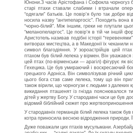
Юнони.З часів Арістофана і Софокла чорногуз б
старі птахи ставали слабими і втрачали опер
“одягали” батьків. Це повір’я було так добре в
носила назву “антипеларгосіс”. Походить вона в
“чорно-білий”. Між іншим, греки не плутали ць
“меланопеларгос”. Це повір’я в тій чи іншій фо
Аристотель називав подібні історії “теревеням
витворах мистецтва, а в Македонії їх чеканили н
символ благодіяння. У зороастрійців цей пта
птахом був білий лелека у вірмен. Він уважався
цей птах (по-вірменськи — арагіл) фігурує як в
Гехецика. Це був умираючий і воскресаючий бог,
грецького Адоніса. Він символізував річний ци
цього бога став саме лелека, тому що він прил
також вірили, що чорногузи є людьми з далеких кр
викидання пташенят із гнізда пояснювалося ти
дітей у жертву Богу. У стародавні часи це був д
відомий біблійний сюжет про жертвоприношенн
У стародавніх германців білий лелека також був 
котра приносила весною відродження природи. Її
Дуже поважали цих птахів мусульмани. Азербайдж
арабських — “хаджі-лаклак”. До їх складу входи