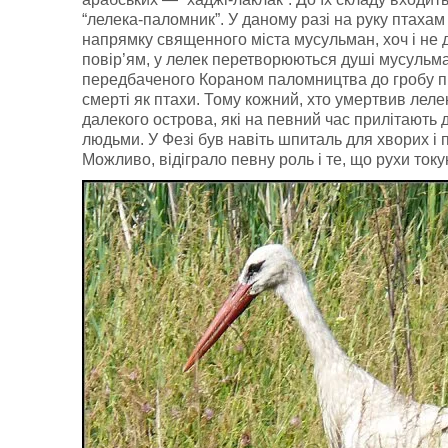
“лелека-паломник”. У даному разі на руку птахам 
напрямку священного міста мусульман, хоч і не 
повір’ям, у лелек перетворюються душі мусульман,
передбаченого Кораном паломництва до гробу п
смерті як птахи. Тому кожний, хто умертвив леле
далекого острова, які на певний час прилітають д
людьми. У Фезі був навіть шпиталь для хворих і
Можливо, відіграло певну роль і те, що рухи ток