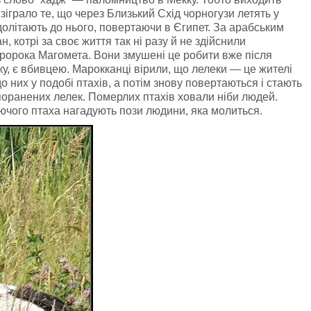
зіграло те, що через Близький Схід чорногузи летять у
долітають до нього, повертаючи в Єгипет. За арабським
 котрі за своє життя так ні разу й не здійснили
ророка Магомета. Вони змушені це робити вже після
ку, є вбивцею. Марокканці вірили, що лелеки — це жителі
о них у подобі птахів, а потім знову повертаються і стають
 поранених лелек. Померлих птахів ховали ніби людей.
уючого птаха нагадують пози людини, яка молиться.