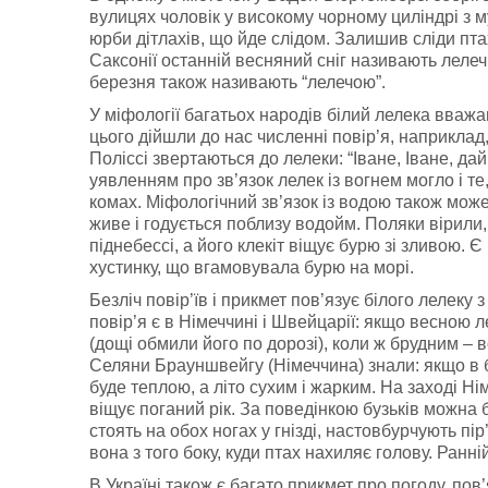
вулицях чоловік у високому чорному циліндрі з 
юрби дітлахів, що йде слідом. Залишив сліди птах
Саксонії останній весняний сніг називають лелечи
березня також називають “лелечою”.
У міфології багатьох народів білий лелека вважа
цього дійшли до нас численні повір’я, наприклад
Поліссі звертаються до лелеки: “Іване, Іване, да
уявленням про зв’язок лелек із вогнем могло і те
комах. Міфологічний зв’язок із водою також мож
живе і годується поблизу водойм. Поляки вірили,
піднебессі, а його клекіт віщує бурю зі зливою. 
хустинку, що вгамовувала бурю на морі.
Безліч повір’їв і прикмет пов’язує білого лелеку 
повір’я є в Німеччині і Швейцарії: якщо весною л
(дощі обмили його по дорозі), коли ж брудним – в
Селяни Брауншвейгу (Німеччина) знали: якщо в б
буде теплою, а літо сухим і жарким. На заході Ні
віщує поганий рік. За поведінкою бузьків можна 
стоять на обох ногах у гнізді, настовбурчують пі
вона з того боку, куди птах нахиляє голову. Ранні
В Україні також є багато прикмет про погоду, пов