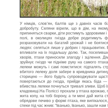
У німців, слов’ян, балтів ще з давніх часів 
добробуту. Селяни вірили, що в дім, на якому 
припиняться сварки, діти ростимуть здоровими і
полі, в околицях гнізда добре родитимуть ф
розраховувати на багатий урожай і не боятис
людях: селяться лише у добрих і працьовитих. 
впливати на їх подальшу долю. Так, поселивши
хворів, птахи приносили злагоду і зцілення. Д
зруйнує гніздо чи підніме руку на самого птах
лелеки можуть і самі помститися: підпалять ст
вбитого лелеку доля забере в кривдника дитину
сторицею — його будуть супроводжувати щастя
повертаються до гнізда, прийде якась біда —
вбивства лелеки почнуться тривалі зливи. Щоб ї
кладовищі.На Поліссі прохали у птаха врожаю, пр
жита копу, на тобі борону, а ти мені дай жита с
обрядове печиво у формі птаха, яке випікалося, 
спеки під час жнив: “Іванько, Іванько, зашли нам 