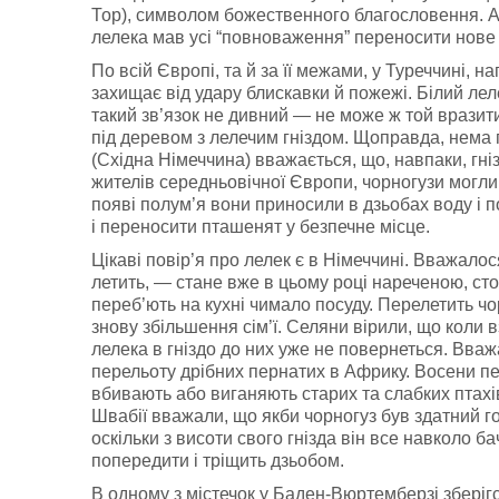
Тор), символом божественного благословення. А 
лелека мав усі “повноваження” переносити нове
По всій Європі, та й за її межами, у Туреччині, 
захищає від удару блискавки й пожежі. Білий лел
такий зв’язок не дивний — не може ж той вразити
під деревом з лелечим гніздом. Щоправда, нема 
(Східна Німеччина) вважається, що, навпаки, гні
жителів середньовічної Європи, чорногузи могли
появі полум’я вони приносили в дзьобах воду і 
і переносити пташенят у безпечне місце.
Цікаві повір’я про лелек є в Німеччині. Вважало
летить, — стане вже в цьому році нареченою, сто
переб’ють на кухні чимало посуду. Перелетить ч
знову збільшення сім’ї. Селяни вірили, що коли 
лелека в гніздо до них уже не повернеться. Вважа
перельоту дрібних пернатих в Африку. Восени пе
вбивають або виганяють старих та слабких птахів
Швабії вважали, що якби чорногуз був здатний г
оскільки з висоти свого гнізда він все навколо ба
попередити і тріщить дзьобом.
В одному з містечок у Баден-Вюртемберзі зберігся