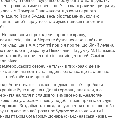
го лелеку в польоті, буде цього року багато мандрувати.
ишені гроші, матиме їх весь рік. У Познані радили при цьому
дились. У Померанії вважалося, що коли першого
нізда, то й сам бу-деш весь рік старанним, коли ж
навіть повір’я, що у того, хто зуміє навесні належним
би.
 Нерідко вони переходили з країни в країну,
 на схід і північ. Через те буває нелегко знайти їх
иклад, ще в XIX столітті повір’я про те, що білий лелека
но прийшло в цю країну з Німеччини. На думку М. Паньківа,
ння також були принесені з інших місцевостей. Самі ж
ли рідко.
емлеробського сезону не тільки в тих краях, де він
чих зграй, які летять на південь, означає, що настав час
ч — треба збирати врожай.
оди бере початок і загальновідоме повір’я, що білий
го раніше було ширшим. Давні германці вважали, що
е життя на поля після довгої зимової ночі. Аналогічні
ирію весну, а разом з нею у подобі птахів прилітають душі
у врожаю. Згадаймо також давні уявлення про те, що небо
рун під час першої грози пробуджує землю до життя і
щенним птахом бога грому Донара (скандинавська назва —