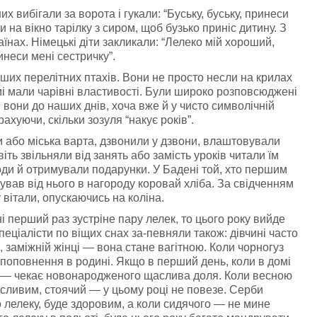
их вибігали за ворота і гукали: “Буську, буську, принеси
 на вікно тарілку з сиром, щоб бузько приніс дитину. З
нах. Німецькі діти закликали: “Лелеко мій хороший,
неси мені сестричку”.
ших перелітних птахів. Вони не просто несли на крилах
самі мали чарівні властивості. Були широко розповсюджені
 вони до наших днів, хоча вже й у чисто символічній
хуючи, скільки зозуля “накує років”.
и або міська варта, дзвонили у дзвони, влаштовували
ть звільняли від занять або замість уроків читали їм
оди й отримували подарунки. У Бадені той, хто першим
ував від нього в нагороду коровай хліба. За свідченням
 вітали, опускаючись на коліна.
 перший раз зустріне пару лелек, то цього року вийде
еціалісти по віщих снах за-певняли також: дівчині часто
, заміжній жінці — вона стане вагітною. Коли чорногуз
о поповнення в родині. Якщо в перший день, коли в домі
а — чекає новонародженого щаслива доля. Коли весною
асливим, стоячий — у цьому році не повезе. Серби
 лелеку, буде здоровим, а коли сидячого — не мине