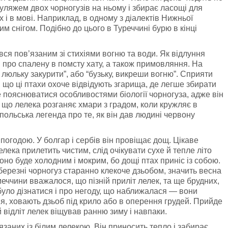
муляжем двох чорногузів на ньому і збирає ласощі для
 і в мові. Наприклад, в одному з діалектів Нижньої
м снігом. Подібно до цього в Туреччині бурю в кінці
вся пов’язаним зі стихіями вогню та води. Як відлуння
, про спалену в помсту хату, а також примовляння. На
й люльку закурити”, або “бузьку, викреши вогню”. Сприяти
, що ці птахи охоче відвідують згарища, де легше збирати
е пояснюватися особливостями біології чорногуза, адже він
 що лелека розганяє хмари з градом, коли кружляє в
Є польська легенда про те, як він дав людині червону
з погодою. У болгар і сербів він провіщає дощ. Цікаве
елека прилетить чистим, слід очікувати сухе й тепле літо
оно буде холодним і мокрим, бо дощі птах приніс із собою.
ерезні чорногуз старанно клекоче дзьобом, значить весна
меччини вважалося, що пізній приліт лелек, та ще брудних,
було дізнатися і про негоду, що наближалася — вони
р’я, ховають дзьоб під крило або в оперення грудей. Прийде
й відліт лелек віщував ранню зиму і навпаки.
’язаних із білим лелекою. Він приносить тепло і забирає