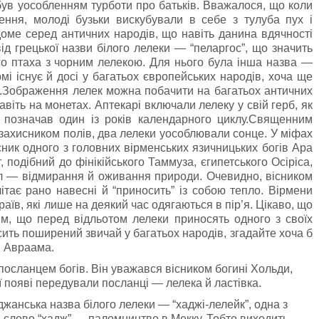
ув уособленням турботи про батьків. Вважалося, що коли
ення, молоді бузьки вискубували в себе з тулуба пух і
ідоме серед античних народів, що навіть данина вдячності
ід грецької назви білого лелеки — “пеларгос”, що значить
ого птаха з чорним лелекою. Для нього була інша назва —
рмі існує й досі у багатьох європейських народів, хоча ще
и”.Зображення лелек можна побачити на багатьох античних
авіть на монетах. Аптекарі включали лелеку у свій герб, як
х позначав один із років календарного циклу.Священним
 захисником полів, два лелеки уособлювали сонце. У міфах
існик одного з головних вірменських язичницьких богів Ара
 подібний до фінікійського Таммуза, єгипетського Осіріса,
кл — відмирання й оживання природи. Очевидно, вісником
ітає рано навесні й “приносить” із собою тепло. Вірмени
аїв, які лише на деякий час одягаються в пір’я. Цікаво, що
м, що перед відльотом лелеки приносять одного з своїх
осить поширений звичай у багатьох народів, згадайте хоча б
я Авраама.
посланцем богів. Він уважався вісником богині Хольди,
 появі передували посланці — лелека й ластівка.
анська назва білого лелеки — “хаджі-лелейк”, одна з
ть слово “хадж” — паломництво в Мекку. Тобто виходить