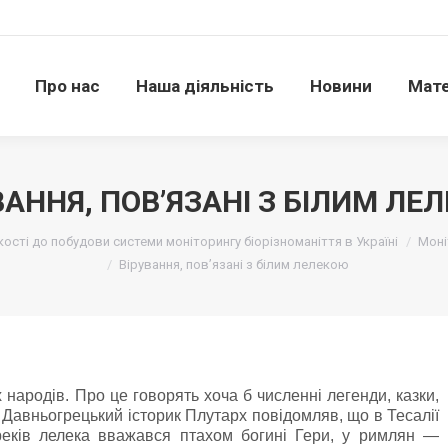
Про нас
Наша діяльність
Новини
Матері
Про нас
Наша діяльність
Новини
Мате
ВАННЯ, ПОВ’ЯЗАНІ З БІЛИМ ЛЕ
сті до побудови системи моніторингу біорізноманіття в Україні
Моні
Вірування, пов’язані з білим лелекою
народів. Про це говорять хоча б численні легенди, казки,
в. Давньогрецький історик Плутарх повідомляв, що в Тесалії
греків лелека вважався птахом богині Гери, у римлян —