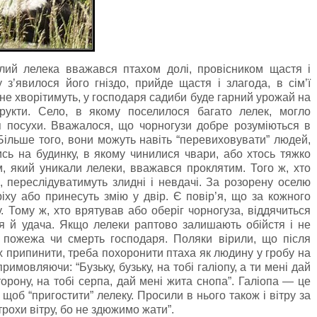
білий лелека вважався птахом долі, провісником щастя і
з’явилося його гніздо, прийде щастя і злагода, в сім’ї
 не хворітимуть, у господаря садиби буде гарний урожай на
рукти. Село, в якому поселилося багато лелек, могло
я посухи. Вважалося, що чорногузи добре розуміються в
Більше того, вони можуть навіть “перевиховувати” людей,
сь на будинку, в якому чинилися чвари, або хтось тяжко
ім, який уникали лелеки, вважався проклятим. Того ж, хто
а, переслідуватимуть злидні і невдачі. За розорену оселю
ріху або принесуть змію у двір. Є повір’я, що за кожного
. Тому ж, хто врятував або оберіг чорногуза, віддячиться
 й удача. Якщо лелеки раптово залишають обійстя і не
 пожежа чи смерть господаря. Поляки вірили, що після
х припинити, треба похоронити птаха як людину у гробу на
имовляючи: “Бузьку, бузьку, на тобі галіопу, а ти мені дай
торону, на тобі серпа, дай мені жита снопа”. Галіопа — це
щоб “пригостити” лелеку. Просили в нього також і вітру за
трохи вітру, бо не здюжимо жати”.