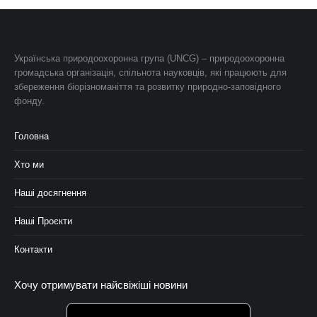
Українська природоохоронна група (UNCG) – природоохоронна
громадська організація, спільнота науковців, які працюють для
збереження біорізноманіття та розвитку природно-заповідного
фонду.
Головна
Хто ми
Наші досягнення
Наші Проєкти
Контакти
Хочу отримувати найсвіжіші новини