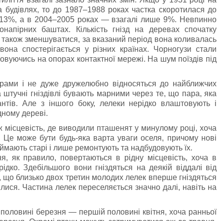
 будівлях, то до 1987–1988 роках частка скоротилася до
 13%, а в 2004–2005 роках — взагалі лише 9%. Невпинно
онапірних баштах. Кількість гнізд на деревах спочатку
а також зменшуватися, за вказаний період вона коливалась
она спостерігається у різних країнах. Чорногузи стали
товуючись на опорах контактної мережi. На шум поїздiв пiд
рами i не дуже дружелюбно вiдносяться до найближчих
а штучнi гнiздiвлi бувають марними через те, що пара, яка
антiв. Але з iншого боку, лелеки нерiдко влаштовують i
одному деревi.
ж мiсцевiсть, де виводили пташенят у минулому роцi, хоча
. Це може бути будь-яка варта уваги оселя, причому новi
аймають старi i лише ремонтують та надбудовують їх.
, як правило, повертаються в рідну місцевість, хоча в
рідко. Здебільшого вони гніздяться на деякій віддалі від
, що близько двох третин молодих лелек вперше гніздяться
дилися. Частина лелек переселяється значно далі, навіть на
 половинi березня — першiй половинi квiтня, хоча ранньої