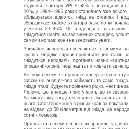
тодішній території УРСР 68% їх знаходилися на
20%, у 1994–1995 роках становила вже всього
збільшується відсоток гнізд на стовпах і вод
збільшилася майже в півтора рази, потім почал
у межах 30–45%. Ця тенденція є загальною, в
гнiздитися навіть на залiзничних станцiях, влаш
самими ногами вони не звертають уваги.
Звичайно чорногузи поселяються окремими па
сусiдiв. Нерiдко спроби привабити цих птахiв н
гнiздиться неподалiк, проганяє нових квартир
справжні колонiї, iнодi навiть по кiлька гнiзд на 
Весною лелеки, як правило, повертаються в ту 
зовсiм не обов’язково займають те саме гнiздо
гнiзда птахи будують порiвняно рiдко. Частiше з
Лелеки, що вперше приступають до гніздування
батьківському гнізді поселитися їм вдається й 
нього. Спостереження в різних країнах показали
на віддалі до 50 кілометрів від гнізда, де наро
сотні кілометрів.
Прилiтають лелеки весною, як правило, у другiй