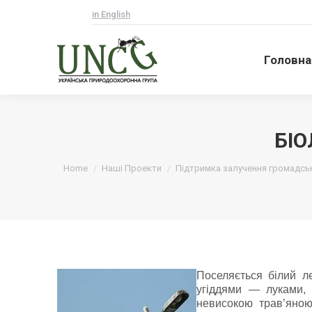
in English
Головна
Головна
БІО
Ви тут:
Home
Наші Проекти
Підтримка залучення громадсько
Поселяється білий л
угiддями — луками,
невисокою трав’яною