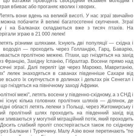
ь, що ватажки проводять своєрідний екзамен молодим i
зграя вбиває або проганяє кволих i хворих.
Летять вони вдень на великiй висотi. У нас зграї звичайно
 можна побачити й великi багатосотеннi скупчення. Зграї
у i на Балканах складаються вже з тисяч птахiв. На
рiгали зграю в 21 000 лелек!
етять рiзними шляхами. Існують двi популяцiї — схiдна i
й вододіл — проходить через Голландiю, Гарц, Баварiю,
зивається пролiтною межею. Птахи, що гнiздяться на захiд
рез Францiю, Захiдну Іспанiю, Гiбралтар. Восени прямо над
чнi зграї. Далi перелiт iде через Марокко, Мавританiю,
них” лелек знаходяться в саванах пiвденнiше Сахари вiд
е всього їх скупчується в долинах i дельтах рiк Сенегал i
, що гнiздяться на пiвнiчному заходi Африки.
олiтної межi”, летять восени у пiвденно-схiдному, а з СНД i
i iснує кiлька головних пролiтних шляхiв — ділянок, де
хiднi областi летять лелеки з Польщi, через Житомирську i
кий пролiтний шлях проходить на пiвденний захiд вiд
ни зливаються у могутнiй мiграцiйний потiк, який проходить
Досить слабкий пролiт спостерiгається також по схiдному
рез Балкани i Туреччину. Малу Азiю вони перетинають “по