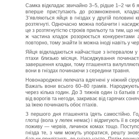
Самка вiдкладає звичайно 3–5, рiдше 1–2 чи 6 яє
вперше приступають до розмноження, кладка
З’являються яйця в гнiздах у другiй половинi 
розтягнутi. Одночасно можна побачити i насиджу
це з розтягнутiстю строкiв прильоту та тим, що н
ж частина кладок розорюється конкурентами а
повторно, тому знайти їх можна iнодi навiть у чер
Яйця вiдкладаються найчастіше з iнтервалом у 
птахи близько мiсяця. Насиджування починаєт
завершення кладки, тому пташенята вилупляютьс
вони в гніздах починаючи з середини травня.
Новонароджені лелечата вдягнені у ніжний сірув
Важать вони всього 60–80 грамів. Народжують
через кілька годин. До 3 тижнів один із батькiв
вiд ворогів та негоди, закриває вiд гарячих сон
за їжею починають обоє птахів.
З першого дня пташенята їдять самостійно. Год
глотці (вола у лелек немає) і відригують її в се
поживу — червів, личинок комах тощо. Поступо
гнізда те, з чим можуть упоратися, решту знов
батьки прилітають до гнізда часто. Потім почин