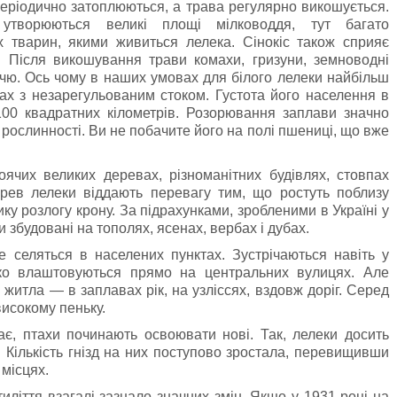
еріодично затоплюються, а трава регулярно викошується.
утворюються великі площі мілководдя, тут багато
х тварин, якими живиться лелека. Сінокіс також сприяє
 Після викошування трави комахи, гризуни, земноводні
чю. Ось чому в наших умовах для білого лелеки найбільш
ах з незарегульованим стоком. Густота його населення в
100 квадратних кілометрів. Розорювання заплави значно
ї рослинності. Ви не побачите його на полі пшениці, що вже
ячих великих деревах, різноманітних будiвлях, стовпах
ерев лелеки вiддають перевагу тим, що ростуть поблизу
ку розлогу крону. За підрахунками, зробленими в Україні у
 збудованi на тополях, ясенах, вербах i дубах.
 селяться в населених пунктах. Зустрiчаються навiть у
дко влаштовуються прямо на центральних вулицях. Але
 житла — в заплавах рiк, на узлiссях, вздовж дорiг. Серед
високому пеньку.
ає, птахи починають освоювати новi. Так, лелеки досить
 Кількість гнізд на них поступово зростала, перевищивши
 місцях.
тиліття взагалі зазнало значних змін. Якщо у 1931 році на