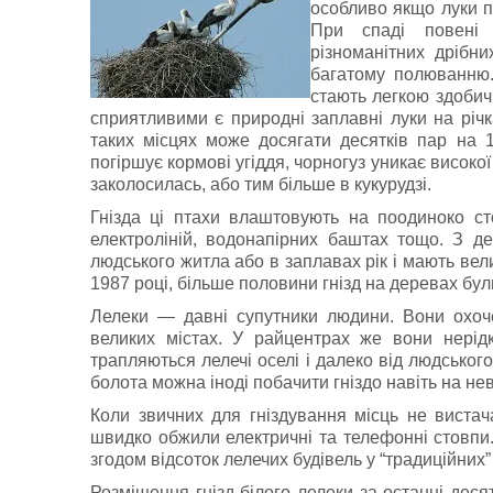
особливо якщо луки п
При спаді повені 
різноманітних дрібни
багатому полюванню.
стають легкою здобич
сприятливими є природні заплавні луки на річк
таких місцях може досягати десятків пар на 
погіршує кормові угіддя, чорногуз уникає високо
заколосилась, або тим більше в кукурудзі.
Гнiзда цi птахи влаштовують на поодиноко сто
електролiнiй, водонапiрних баштах тощо. З д
людського житла або в заплавах рiк i мають вели
1987 році, бiльше половини гнiзд на деревах були
Лелеки — давнi супутники людини. Вони охоче
великих мiстах. У райцентрах же вони нері
трапляються лелечi оселi i далеко від людського
болота можна іноді побачити гніздо навіть на не
Коли звичних для гнiздування мiсць не вистач
швидко обжили електричнi та телефоннi стовпи.
згодом відсоток лелечих будівель у “традиційних”
Розміщення гнізд білого лелеки за останні деся