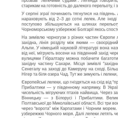
прозвав “лелечими судами”. Легенда говорит
старикам на готовнiсть до далекого перельоту, i 
У серпнi зграї починають тягнутися на пiвдень. 
нараховують вiд 2–3 до сотні лелек. Але iнодi
поступово збiльшуються на шляхах перельот
Чорноморському узбережжi Болгарiї якось спосте
На зимiвлю чорногузи з рiзних частин Європи л
захiдна, лiнiя роздiлу мiж якими — своєрідни
Альпи. У нiмецькiй науковiй лiтературi вона на
вiд неї, мігрують восени на пiвденний захiд че
вулицями Гiбралтару можна побачити багатотися
захiдну частину Сахари. Мiсця зимiвлi “захiд
Сенегалу на заходi до Камеруну на сходi. Бiльш
Нiгер та бiля озера Чад. Тут же зимують i лелеки
Європейськi лелеки, що гнiздяться на схiд вiд “пр
Прибалтики — у пiвденному напрямку. В Україн
чисельність мігруючих птахів найвища. Через за
Вiнницьку — з Бiлорусi i Прибалтики. Вели
Полтавської до Миколаївської областi. Всi три во
через “ворота” мiж Карпатами i Чорним морем. 
узбережжю Чорного моря. Далi лелеки летять че