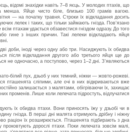
ць, вiдомi знахiдки навiть 7–8 яєць. У молодих птахів, що
 менша. Яйце чисто бiле, близько 100 грамів вагою.
квітня — на початку травня. Строки їх вiдкладання досить
ючих лелек i таких, що тiльки займають гнiзда. Пов’язано
е всiм птахам удається обзавестися гнiздом одразу. До того
бо гине з iнших причин. Такi лелеки вiдкладають яйця
внi.
двi доби, іноді через одну або три. Насиджують їх обидва
ься пiсля вiдкладання другого або третього яйця ще до
я не одночасно, а поступово, через 1–2 днi. З’являються
ато-білий пух, дзьоб у них темний, ніжки — жовто-рожеві.
ся пташенята сліпими, але очі в них відкриваються вже
 постiйно залишається з малятами, обігріваючи їх, захищає
ячних променiв. Лише коли лелечата підростуть, відлучатися
ують їх обидва птахи. Вони приносять їжу у дзьобі чи в
редину гнізда. В перші дні малята отримують дрібну і ніжну
во раціон їх розширюється. Пташенята підбирають з дна
у проковтують дорослі птахи. Поки лелечата зовсім малі,
ають з’являтися все рідше, зате приносять більше здобичі.