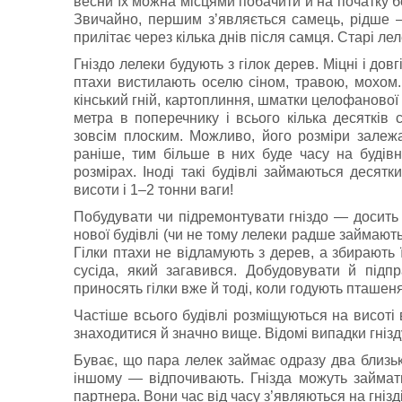
весни їх можна місцями побачити й на початку 
Звичайно, першим з’являється самець, рiдше —
прилітає через кілька днів після самця. Старi л
Гнiздо лелеки будують з гiлок дерев. Міцні і до
птахи вистилають оселю сiном, травою, мохом. 
кiнський гнiй, картоплиння, шматки целофанової 
метра в поперечнику і всього кілька десятків 
зовсім плоским. Можливо, його розміри залежа
раніше, тим більше в них буде часу на будівн
розмiрах. Інодi такi будiвлi займаються десятк
висоти i 1–2 тонни ваги!
Побудувати чи підремонтувати гніздо — досить 
нової будівлі (чи не тому лелеки радше займають 
Гілки птахи не відламують з дерев, а збирають ї
сусіда, який загавився. Добудовувати й підп
приносять гілки вже й тоді, коли годують пташеня
Частiше всього будівлі розмiщуються на висотi 
знаходитися й значно вище. Відомі випадки гнізд
Буває, що пара лелек займає одразу два близьк
iншому — вiдпочивають. Гнiзда можуть займати
партнера. Вони час вiд часу з’являються на гнiздi