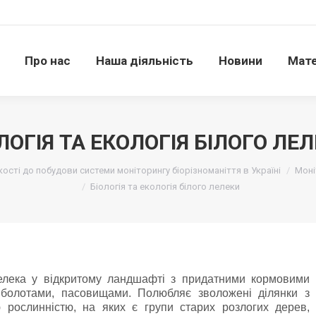
Про нас
Наша діяльність
Новини
Матері
Про нас
Наша діяльність
Новини
Мате
ЛОГІЯ ТА ЕКОЛОГІЯ БІЛОГО ЛЕ
сті до побудови системи моніторингу біорізноманіття в Україні
Моні
Біологія та екологія білого лелеки
елека у вiдкритому ландшафтi з придатними кормовими
 болотами, пасовищами. Полюбляє зволожені ділянки з
 рослинністю, на яких є групи старих розлогих дерев,