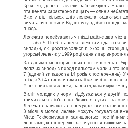
Крім їжі, дорослі лелеки забезпечують малят 
пташенята характерно пищать — один з небагатьох
Вже у віці кількох днів лелечата кидаються до
вимагаючи поживу. Відригнуту здобич голодні м
гнізда.
Лелечата перебувають у гнiздi майже два мiсяц
— 1 або 5. По 6 пташенят лелекам вдається виг
випадки, які реєструвалися в Україні, Угорщин
угорські лелеки: у 1999 році одна з пар виростил
За даними моніторингових спостережень в Укра
лелечих виводків перед вильотом мали 3 пташен
7 (єдиний випадок за 14 років спостережень). У 
гнізд з 3 і 4 пташенятами майже вирівнюється, 
У несприятливі ж роки, навпаки, максимум зміщу
Вилiт молодих у нормі вiдбувається у другiй п
тримаються сiм’єю на ближнiх луках, пасови
Лелечата навчаються премудростям полювання. Д
3 місяців молоді лелеки можуть годуватися вже 
Мiсця їх формування залишаються постiйними з 
лелеками, котрi нерiдко закiнчуються тяжкими ра