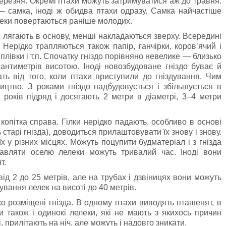
березня. Окремі птахи можуть затримуватися аж до травня.
 самка, iнодi ж обидва птахи одразу. Самка найчастіше
елеки повертаються ранiше молодих.
вгі лягають в основу, менші накладаються зверху. Всерединi
Нерiдко трапляються також папiр, ганчiрки, коров’ячий i
плівки і т.п. Спочатку гніздо порiвняно невелике — близько
сантиметрів висотою. Іноді новозбудоване гніздо буває й
ть від того, коли птахи приступили до гніздування. Чим
ицтво. З роками гніздо надбудовується i збiльшується в
и рокiв пiдряд i досягають 2 метри в дiаметрi, 3–4 метри
копітка справа. Гілки нерідко падають, особливо в основі
старі гнізда), доводиться прилаштовувати їх знову і знову.
х у різних місцях. Можуть поцупити будматеріал і з гнізда
равляти оселю лелеки можуть тривалий час. Іноді вони
т.
вiд 2 до 25 метрів, але на трубах і дзвіницях вони можуть
ування лелек на висоті до 40 метрів.
о розмiщенi гнiзда. В одному птахи виводять пташенят, в
 також i одинокi лелеки, якi не мають з якихось причин
, прилiтають на нiч, але можуть i надовго зникати.