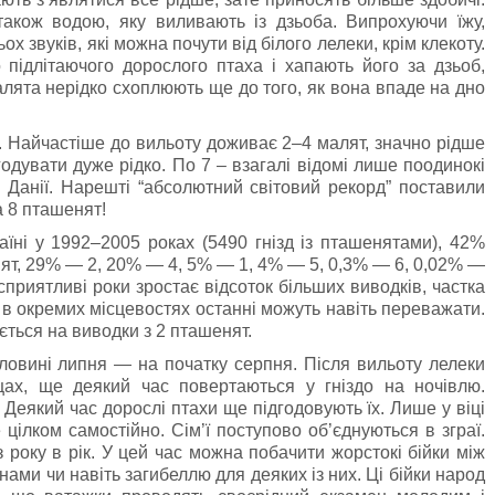
також водою, яку виливають із дзьоба. Випрохуючи їжу,
 звуків, які можна почути від білого лелеки, крім клекоту.
 підлітаючого дорослого птаха і хапають його за дзьоб,
алята нерідко схоплюють ще до того, як вона впаде на дно
i. Найчастіше до вильоту доживає 2–4 малят, значно рідше
одувати дуже рідко. По 7 – взагалі відомі лише поодинокі
і, Данії. Нарешті “абсолютний світовий рекорд” поставили
а 8 пташенят!
їні у 1992–2005 роках (5490 гнізд із пташенятами), 42%
ят, 29% — 2, 20% — 4, 5% — 1, 4% — 5, 0,3% — 6, 0,02% —
сприятливі роки зростає відсоток більших виводків, частка
а в окремих місцевостях останні можуть навіть переважати.
ється на виводки з 2 пташенят.
оловинi липня — на початку серпня. Пiсля вильоту лелеки
щах, ще деякий час повертаються у гнiздо на ночiвлю.
еякий час дорослі птахи ще підгодовують їх. Лише у віці
цілком самостійно. Сiм’ї поступово об’єднуються в зграї.
року в рiк. У цей час можна побачити жорстокi бiйки мiж
нами чи навiть загибеллю для деяких із них. Цi бiйки народ