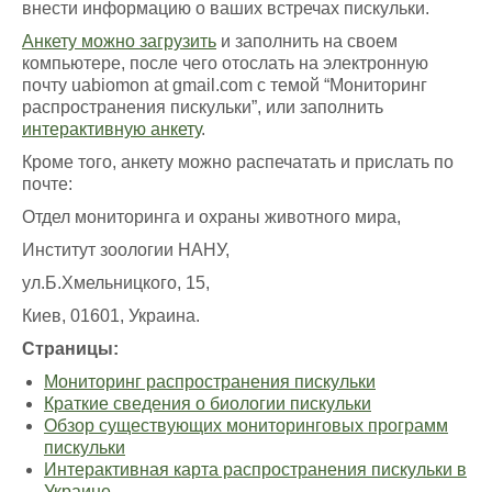
внести информацию о ваших встречах пискульки.
Анкету можно загрузить
и заполнить на своем
компьютере, после чего отослать на электронную
почту uabiomon at gmail.com c темой “Мониторинг
распространения пискульки”, или заполнить
интерактивную анкету
.
Кроме того, анкету можно распечатать и прислать по
почте:
Отдел мониторинга и охраны животного мира,
Институт зоологии НАНУ,
ул.Б.Хмельницкого, 15,
Киев, 01601, Украина.
Страницы:
Мониторинг распространения пискульки
Краткие сведения о биологии пискульки
Обзор существующих мониторинговых программ
пискульки
Интерактивная карта распространения пискульки в
Украине