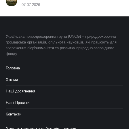
07.07.2026
Українська природоохоронна група (UNCG) – природоохоронна
громадська організація, спільнота науковців, які працюють для
збереження біорізноманіття та розвитку природно-заповідного
фонду.
Головна
Хто ми
Наші досягнення
Наші Проєкти
Контакти
Хочу отримувати найсвіжіші новини